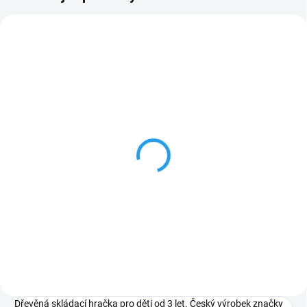
ZNACKA_PLAYFUL_WOOD
SKLADEM
KYTIČKA - didaktická
skládačka
399 Kč
Do košíku
Dřevěná skládací hračka pro děti od 3 let. Český výrobek značky