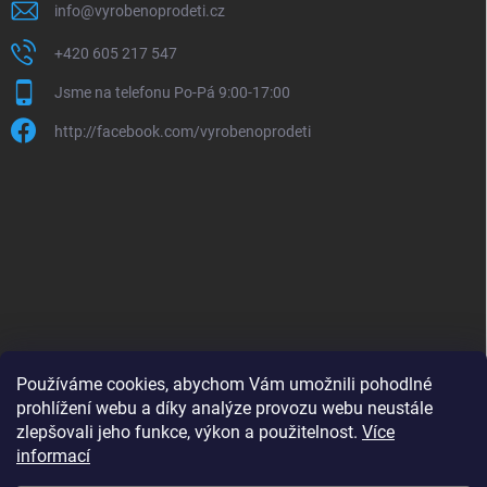
info
@
vyrobenoprodeti.cz
+420 605 217 547
Jsme na telefonu Po-Pá 9:00-17:00
http://facebook.com/vyrobenoprodeti
Používáme cookies, abychom Vám umožnili pohodlné
prohlížení webu a díky analýze provozu webu neustále
zlepšovali jeho funkce, výkon a použitelnost.
Více
B2B shop pro obchodníky - www.krokido.cz
informací