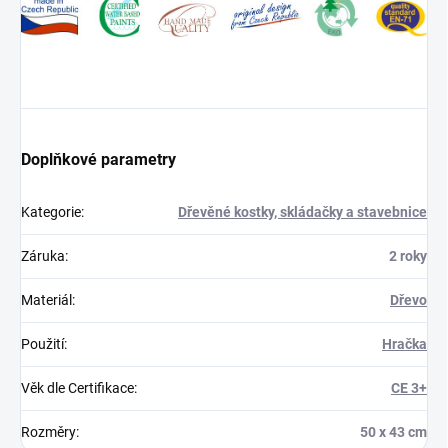
Doplňkové parametry
Kategorie
:
Dřevěné kostky, skládačky a stavebnice
Záruka
:
2 roky
Materiál
:
Dřevo
Použití
:
Hračka
Věk dle Certifikace
:
CE 3+
Rozměry
:
50 x 43 cm