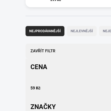
Ř
a
NEJPRODÁVANĚJŠÍ
NEJLEVNĚJŠÍ
NEJD
z
e
n
í
ZAVŘÍT FILTR
p
r
CENA
o
d
u
k
59
Kč
t
ů
ZNAČKY