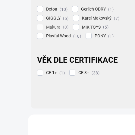
Detoa
Gerlich ODRY
10
1
GIGGLY
Karel Makovský
5
7
Makura
MIK TOYS
0
5
Playful Wood
PONY
10
1
VĚK DLE CERTIFIKACE
CE 1+
CE 3+
1
38
V
ý
ZNACKA_GERLICH_ODRY
p