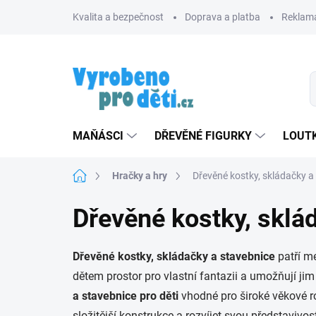
Přejít
Kvalita a bezpečnost
Doprava a platba
Reklama
na
obsah
MAŇÁSCI
DŘEVĚNÉ FIGURKY
LOUTK
Domů
Hračky a hry
Dřevěné kostky, skládačky a
Dřevěné kostky, sklá
Dřevěné kostky, skládačky a stavebnice
patří me
dětem prostor pro vlastní fantazii a umožňují jim
a stavebnice pro děti
vhodné pro široké věkové r
složitější konstrukce a rozvíjet svou představivos