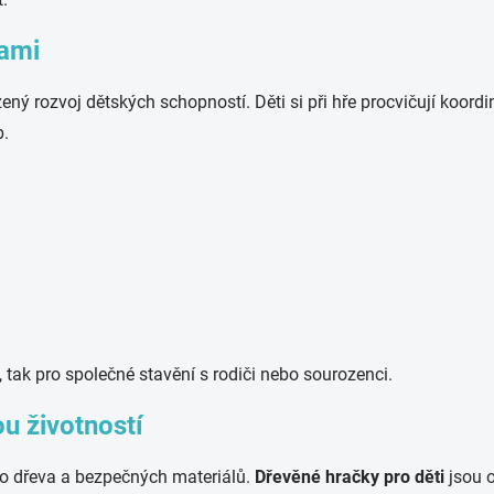
kami
ený rozvoj dětských schopností. Děti si při hře procvičují koordi
b.
 tak pro společné stavění s rodiči nebo sourozenci.
ou životností
ího dřeva a bezpečných materiálů.
Dřevěné hračky pro děti
jsou o