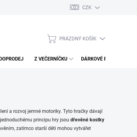
CZK
Náměty a tipy ke hře
Moje objednávka
PRÁZDNÝ KOŠÍK
NÁKUPNÍ
KOŠÍK
DOPRODEJ
Z VEČERNÍČKU
DÁRKOVÉ POUKAZY
šlení a rozvoj jemné motoriky. Tyto hračky dávají
íky jednoduchému principu hry jsou
dřevěné kostky
věním, zatímco starší děti mohou vytvářet