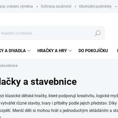
ce, vrácení, výměna
Ochrana soukromí
Obchodní podmínky
Hledat
Y A DIVADLA
HRAČKY A HRY
DO POKOJÍČKU
 stavebnice
dačky a stavebnice
zi klasické dětské hračky, které podporují kreativitu, logické my
 vytvářet různé stavby, tvary i příběhy podle jejich představ. D
ozpětí. Menší děti si mohou hrát s jednoduchým skládáním a sta
t.