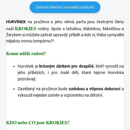
Zobrazit všechny související produkty
HURVÍNEK
na pružince a jeho věrná parta jsou čestnými členy
KROKIES
naší
rodiny. Spolu s taťuldou, Bábinkou, Máničkou a
Žerykem si můžete zahrát opravdý příběh a kdo ví, třeba vymyslíte
nějakou novou lumpárnu?!
Komu udělá radost?
Hurvínek je
krásným dárkem pro dospělé
, kteří vyrostli na
jeho příbězích, i pro malé děti, které teprve Hurvínka
poznávají.
Zavěšený na pružince bude
ozdobou a vtipnou dekorací
a
vykouzlí nejeden úsměv a vzpomínku na dětství.
KDO nebo CO jsou KROKIES?