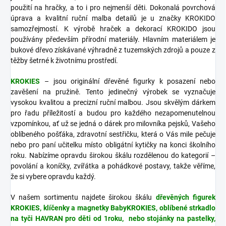
použití na hračky, a to i pro nejmenší děti. Dokonalá povrchová
úprava a kvalitní ruční malba detailů je u značky KROKIDO
samozřejmostí. K výrobě hraček a dekorací KROKIDO jsou
používány především přírodní materiály. Hlavním materiálem je
bukové dřevo získávané výhradně z tuzemských zdrojů a pouze z
těžby šetrné k životnímu prostředí.
KROKIES
– jsou originální dřevěné figurky k posazení nebo
zavěšení na pružině. Tento jedinečný výrobek se vyznačuje
vysokou kvalitou a precizní ruční malbou. Jsou skvělým dárkem
pro řadu příležitostí a budou pro každého nezapomenutelnou
vzpomínkou, ať už se jedná o dárek pro milovníka pejsků, Vašeho
oblíbeného pošťáka, zdravotní sestřičku, která o Vás mile pečuje
nebo pro paní učitelku místo obligátní kytičky na konci školního
roku. Nabízíme opravdu širokou škálu rozdělenou do kategorií –
povolání a koníčky, zvířátka a pohádkové postavy, takže věříme,
že si vybere opravdu každý.
V našem sortimentu najdete širokou škálu
dřevěných figurek
KROKIES, klíčenky a magnetky BabyKROKIES, oblíbené strkadlo
na tyči HAVRAN pro děti od 1roku, nebo stojánky na pastelky,