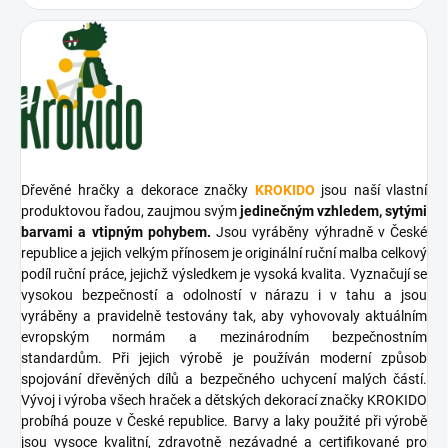
Dřevěné hračky a dekorace značky
KROKIDO
jsou naší vlastní
produktovou řadou, zaujmou svým
jedinečným vzhledem, sytými
barvami a vtipným pohybem.
Jsou vyráběny výhradně v České
republice a jejich velkým přínosem je originální ruční malba celkový
podíl ruční práce, jejichž výsledkem je vysoká kvalita. Vyznačují se
vysokou bezpečností a odolností v nárazu i v tahu a jsou
vyráběny a pravidelně testovány tak, aby vyhovovaly aktuálním
evropským normám a mezinárodním bezpečnostním
standardům. Při jejich výrobě je používán moderní způsob
spojování dřevěných dílů a bezpečného uchycení malých částí.
Vývoj i výroba všech hraček a dětských dekorací značky KROKIDO
probíhá pouze v České republice. Barvy a laky použité při výrobě
jsou vysoce kvalitní, zdravotně nezávadné a certifikované pro