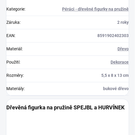
Kategorie
:
Péráci - dřevěné figurky na pružině
Záruka
:
2 roky
EAN
:
8591902402303
Materiál
:
Dřevo
Použití
:
Dekorace
Rozměry
:
5,5 x 8 x 13 cm
Materiály
:
bukové dřevo
Dřevěná figurka na pružině SPEJBL a HURVÍNEK