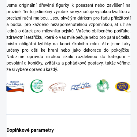
Jsme originální dřevěné figurky k posazení nebo zavěšení na
pružině. Tento jedinečný výrobek se vyznačuje vysokou kvalitou a
precizní ruční malbou. Jsou skvělým dárkem pro řadu příležitostí
a budou pro každého nezapomenutelnou vzpomínkou, ať už se
jedná o dárek pro milovníka pejsků, Vašeho oblíbeného pošťáka,
zdravotní sestřičku, která o Vás mile pečuje nebo pro paní učitelku
místo obligátní kytičky na konci školního roku. ALe jsme taky
určeny pro děti ke hraní nebo jako dekorace do pokojíčku.
Nabízíme opravdu širokou škálu rozdělenou do kategorií –
povolání a koníčky, zvířátka a pohádkové postavy, takže věříme,
že si vybere opravdu každý.
Doplňkové parametry