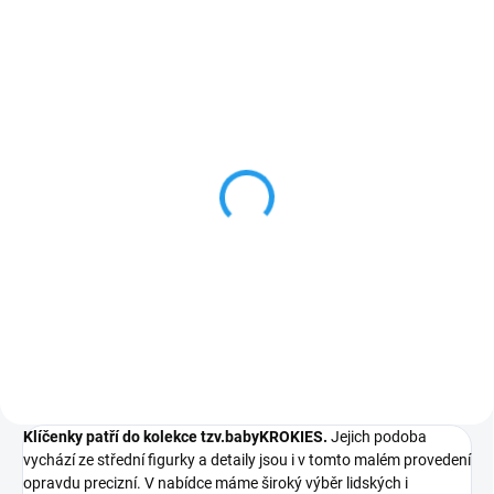
SKLADEM
SKLADEM
MARY - originální
PRINCEZNA - originální
dřevěná klíčenka
dřevěná klíčenka
182 Kč
154 Kč
Do košíku
Do košíku
Klíčenky patří do kolekce tzv.babyKROKIES.
Jejich podoba
vychází ze střední figurky a detaily jsou i v tomto malém provedení
opravdu precizní. V nabídce máme široký výběr lidských i