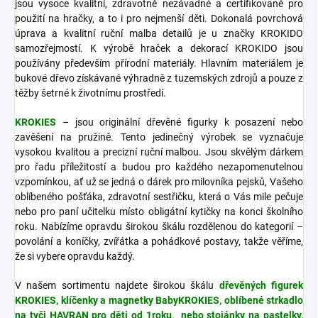
jsou vysoce kvalitní, zdravotně nezávadné a certifikované pro
použití na hračky, a to i pro nejmenší děti. Dokonalá povrchová
úprava a kvalitní ruční malba detailů je u značky KROKIDO
samozřejmostí. K výrobě hraček a dekorací KROKIDO jsou
používány především přírodní materiály. Hlavním materiálem je
bukové dřevo získávané výhradně z tuzemských zdrojů a pouze z
těžby šetrné k životnímu prostředí.
KROKIES
– jsou originální dřevěné figurky k posazení nebo
zavěšení na pružině. Tento jedinečný výrobek se vyznačuje
vysokou kvalitou a precizní ruční malbou. Jsou skvělým dárkem
pro řadu příležitostí a budou pro každého nezapomenutelnou
vzpomínkou, ať už se jedná o dárek pro milovníka pejsků, Vašeho
oblíbeného pošťáka, zdravotní sestřičku, která o Vás mile pečuje
nebo pro paní učitelku místo obligátní kytičky na konci školního
roku. Nabízíme opravdu širokou škálu rozdělenou do kategorií –
povolání a koníčky, zvířátka a pohádkové postavy, takže věříme,
že si vybere opravdu každý.
V našem sortimentu najdete širokou škálu
dřevěných figurek
KROKIES, klíčenky a magnetky BabyKROKIES, oblíbené strkadlo
na tyči HAVRAN pro děti od 1roku, nebo stojánky na pastelky,