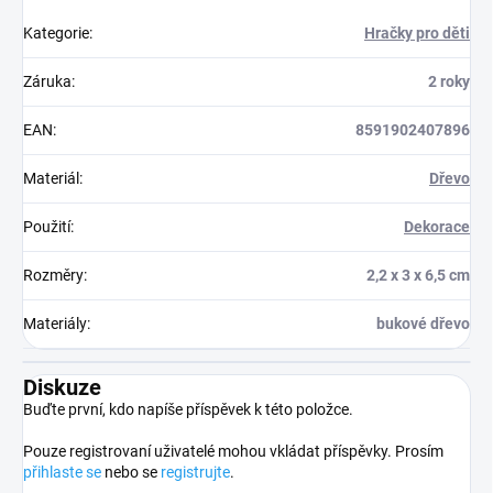
Kategorie
:
Hračky pro děti
Záruka
:
2 roky
EAN
:
8591902407896
Materiál
:
Dřevo
Použití
:
Dekorace
Rozměry
:
2,2 x 3 x 6,5 cm
Materiály
:
bukové dřevo
Diskuze
Buďte první, kdo napíše příspěvek k této položce.
Pouze registrovaní uživatelé mohou vkládat příspěvky. Prosím
přihlaste se
nebo se
registrujte
.