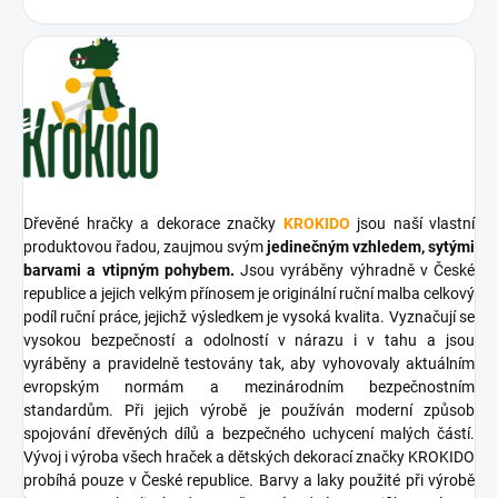
Dřevěné hračky a dekorace značky
KROKIDO
jsou naší vlastní
produktovou řadou, zaujmou svým
jedinečným vzhledem, sytými
barvami a vtipným pohybem.
Jsou vyráběny výhradně v České
republice a jejich velkým přínosem je originální ruční malba celkový
podíl ruční práce, jejichž výsledkem je vysoká kvalita. Vyznačují se
vysokou bezpečností a odolností v nárazu i v tahu a jsou
vyráběny a pravidelně testovány tak, aby vyhovovaly aktuálním
evropským normám a mezinárodním bezpečnostním
standardům. Při jejich výrobě je používán moderní způsob
spojování dřevěných dílů a bezpečného uchycení malých částí.
Vývoj i výroba všech hraček a dětských dekorací značky KROKIDO
probíhá pouze v České republice. Barvy a laky použité při výrobě