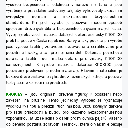
vysokou bezpečností a odolností v nárazu i v tahu a jsou
vyráběny a pravidelně testovány tak, aby vyhovovaly aktuálním
evropským normám a mezinárodním bezpečnostním
standardům. Při jejich výrobě je používán moderní způsob
spojování dřevěných dílů a bezpečného uchycení malých částí.
Vývoj i výroba všech hraček a dětských dekorací značky KROKIDO
probíhá pouze v České republice. Barvy a laky použité při výrobě
jsou vysoce kvalitní, zdravotně nezávadné a certifikované pro
použití na hračky, a to i pro nejmenší děti. Dokonalá povrchová
úprava a kvalitní ruční malba detailů je u značky KROKIDO
samozřejmostí. K výrobě hraček a dekorací KROKIDO jsou
používány především přírodní materiály. Hlavním materiálem je
bukové dřevo získávané výhradně z tuzemských zdrojů a pouze z
těžby šetrné k životnímu prostředí.
KROKIES
– jsou originální dřevěné figurky k posazení nebo
zavěšení na pružině. Tento jedinečný výrobek se vyznačuje
vysokou kvalitou a precizní ruční malbou. Jsou skvělým dárkem
pro řadu příležitostí a budou pro každého nezapomenutelnou
vzpomínkou, ať už se jedná o dárek pro milovníka pejsků, Vašeho
oblíbeného pošťáka, zdravotní sestřičku, která o Vás mile pečuje