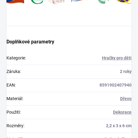
Doplňkové parametry
Kategorie
:
Hračky pro děti
Záruka
:
2 roky
EAN
:
8591902407940
Materiál
:
Dřevo
Použití
:
Dekorace
Rozměry
:
2,2 x 3 x 6 cm