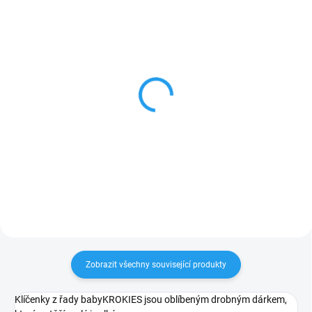
SKLADEM
SKLADEM
PINOCCHIO - originální
Mánička - originální
dřevěná klíčenka
dřevěná klíčenka
151 Kč
169 Kč
Do košíku
Do košíku
Zobrazit všechny související produkty
Klíčenky z řady babyKROKIES jsou oblíbeným drobným dárkem,