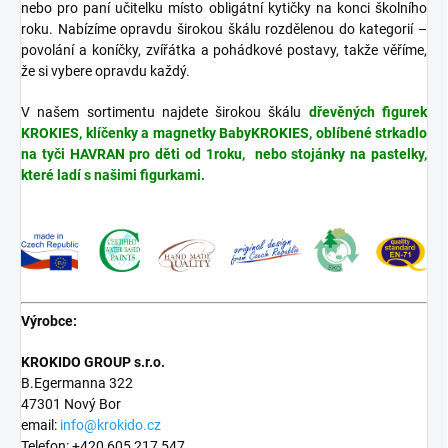
nebo pro paní učitelku místo obligátní kytičky na konci školního
roku. Nabízíme opravdu širokou škálu rozdělenou do kategorií –
povolání a koníčky, zvířátka a pohádkové postavy, takže věříme,
že si vybere opravdu každý.
V našem sortimentu najdete širokou škálu
dřevěných figurek
KROKIES, klíčenky a magnetky BabyKROKIES, oblíbené strkadlo
na tyči HAVRAN pro děti od 1roku, nebo stojánky na pastelky,
které ladí s našimi figurkami.
Výrobce:
KROKIDO GROUP s.r.o.
B.Egermanna 322
47301 Nový Bor
email:
info@krokido.cz
Telefon: +420 605 217 547