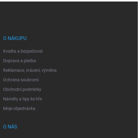
Z
á
p
a
t
í
O NÁKUPU
Kvalita a bezpečnost
Doprava a platba
Reklamace, vrácení, výměna
Ochrana soukromí
Obchodní podmínky
Náměty a tipy ke hře
Moje objednávka
O NÁS