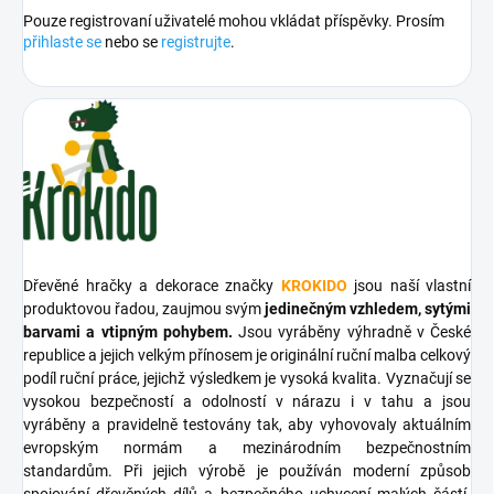
Pouze registrovaní uživatelé mohou vkládat příspěvky. Prosím
přihlaste se
nebo se
registrujte
.
Dřevěné hračky a dekorace značky
KROKIDO
jsou naší vlastní
produktovou řadou, zaujmou svým
jedinečným vzhledem, sytými
barvami a vtipným pohybem.
Jsou vyráběny výhradně v České
republice a jejich velkým přínosem je originální ruční malba celkový
podíl ruční práce, jejichž výsledkem je vysoká kvalita. Vyznačují se
vysokou bezpečností a odolností v nárazu i v tahu a jsou
vyráběny a pravidelně testovány tak, aby vyhovovaly aktuálním
evropským normám a mezinárodním bezpečnostním
standardům. Při jejich výrobě je používán moderní způsob
spojování dřevěných dílů a bezpečného uchycení malých částí.