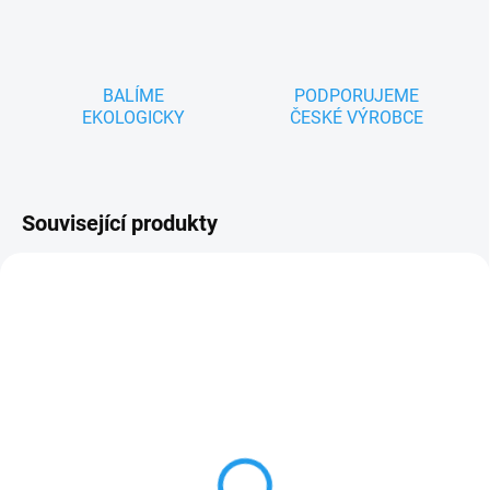
BALÍME
PODPORUJEME
EKOLOGICKY
ČESKÉ VÝROBCE
Související produkty
TIP
TIP
ZNACKA_KROKIDO
ZNACKA_KROKIDO
MOMENTÁLNĚ NEDOSTUPNÉ
MOMENTÁLNĚ NEDOSTUPNÉ
KAŠPÁREK - originální
KAŠPÁREK - dřevěná