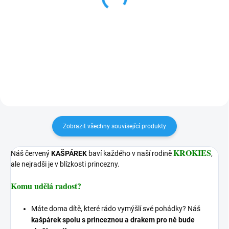
dřevěná klíčenka
figurka na pružině
155 Kč
311 Kč
Detail
Detail
Zobrazit všechny související produkty
KROKIES
Náš červený
KAŠPÁREK
baví každého v naší rodině
,
ale nejradši je v blízkosti princezny.
Komu udělá radost?
Máte doma dítě, které rádo vymýšlí své pohádky? Náš
kašpárek spolu s princeznou a drakem pro ně bude