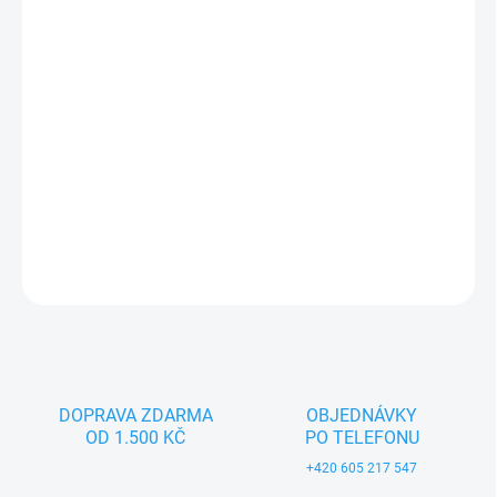
MOŽNOSTI
DORUČENÍ
Ahoj děti, jsem veselý KAŠPÁREK, ručně malovaná figurka pro
radost a pobavení. Oblíbený motiv udělá radost holkám i klukům.
DETAILNÍ INFORMACE
ZEPTAT SE
DOPRAVA ZDARMA
OBJEDNÁVKY
OD 1.500 KČ
PO TELEFONU
+420 605 217 547