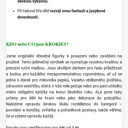
skvělou výbavou.
Při takové hře dítě
rozvíjí svou fantazii a jazykové
dovednosti.
KDO nebo CO jsou KROKIES?
Jsme originální dřevěné figurky k posazení nebo zavěšení na
pružině. Tento jedinečný výrobek se vyznačuje vysokou kvalitou a
precizní ruční malbou. Jsou skvělým dárkem pro řadu příležitostí
a budou pro každého nezapomenutelnou vzpomínkou, ať už se
jedná o dárek pro milovníka pejsků, Vašeho oblíbeného pošťáka,
zdravotní sestřičku, která o Vás mile pečuje nebo pro paní učitelku
místo obligátní kytičky na konci školního roku. ALe jsme taky
určeny pro děti ke hraní nebo jako dekorace do pokojíčku.
Nabízíme opravdu širokou škálu rozdělenou do kategorií –
povolání a koníčky, zvířátka a pohádkové postavy, takže věříme,
že si vybere opravdu každý.
Figurky jsou certifikovány pro děti od 3 let.