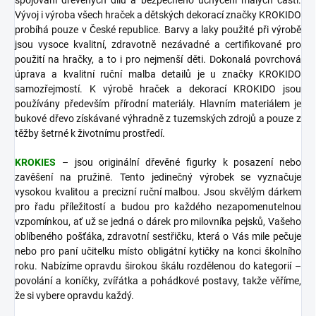
Vývoj i výroba všech hraček a dětských dekorací značky KROKIDO
probíhá pouze v České republice. Barvy a laky použité při výrobě
jsou vysoce kvalitní, zdravotně nezávadné a certifikované pro
použití na hračky, a to i pro nejmenší děti. Dokonalá povrchová
úprava a kvalitní ruční malba detailů je u značky KROKIDO
samozřejmostí. K výrobě hraček a dekorací KROKIDO jsou
používány především přírodní materiály. Hlavním materiálem je
bukové dřevo získávané výhradně z tuzemských zdrojů a pouze z
těžby šetrné k životnímu prostředí.
KROKIES
– jsou originální dřevěné figurky k posazení nebo
zavěšení na pružině. Tento jedinečný výrobek se vyznačuje
vysokou kvalitou a precizní ruční malbou. Jsou skvělým dárkem
pro řadu příležitostí a budou pro každého nezapomenutelnou
vzpomínkou, ať už se jedná o dárek pro milovníka pejsků, Vašeho
oblíbeného pošťáka, zdravotní sestřičku, která o Vás mile pečuje
nebo pro paní učitelku místo obligátní kytičky na konci školního
roku. Nabízíme opravdu širokou škálu rozdělenou do kategorií –
povolání a koníčky, zvířátka a pohádkové postavy, takže věříme,
že si vybere opravdu každý.