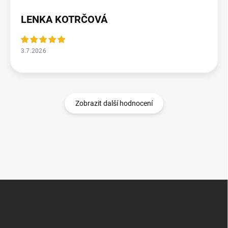
LENKA KOTRČOVÁ
3.7.2026
Zobrazit další hodnocení
Z
á
p
a