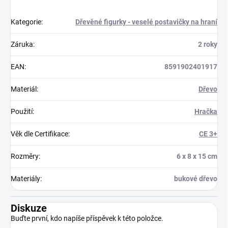
Kategorie
:
Dřevěné figurky - veselé postavičky na hraní
Záruka
:
2 roky
EAN
:
8591902401917
Materiál
:
Dřevo
Použití
:
Hračka
Věk dle Certifikace
:
CE 3+
Rozměry
:
6 x 8 x 15 cm
Materiály
:
bukové dřevo
Diskuze
Buďte první, kdo napíše příspěvek k této položce.