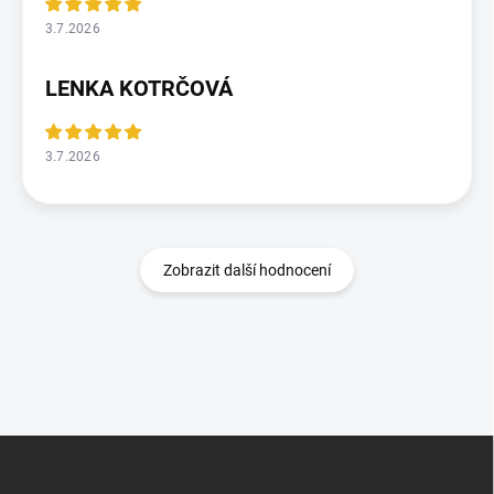
3.7.2026
LENKA KOTRČOVÁ
3.7.2026
Zobrazit další hodnocení
Z
á