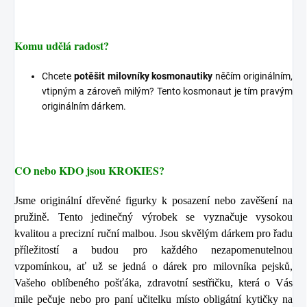
Komu udělá radost?
Chcete
potěšit milovníky kosmonautiky
něčím originálním,
vtipným a zároveň milým? Tento kosmonaut je tím pravým
originálním dárkem.
CO nebo KDO jsou KROKIES?
Jsme originální dřevěné figurky k posazení nebo zavěšení na
pružině. Tento jedinečný výrobek se vyznačuje vysokou
kvalitou a precizní ruční malbou. Jsou skvělým dárkem pro řadu
příležitostí a budou pro každého nezapomenutelnou
vzpomínkou, ať už se jedná o dárek pro milovníka pejsků,
Vašeho oblíbeného pošťáka, zdravotní sestřičku, která o Vás
mile pečuje nebo pro paní učitelku místo obligátní kytičky na