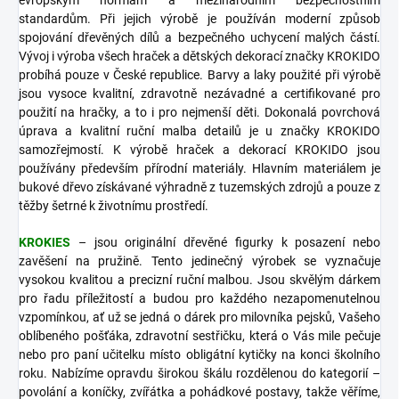
evropským normám a mezinárodním bezpečnostním
standardům. Při jejich výrobě je používán moderní způsob
spojování dřevěných dílů a bezpečného uchycení malých částí.
Vývoj i výroba všech hraček a dětských dekorací značky KROKIDO
probíhá pouze v České republice. Barvy a laky použité při výrobě
jsou vysoce kvalitní, zdravotně nezávadné a certifikované pro
použití na hračky, a to i pro nejmenší děti. Dokonalá povrchová
úprava a kvalitní ruční malba detailů je u značky KROKIDO
samozřejmostí. K výrobě hraček a dekorací KROKIDO jsou
používány především přírodní materiály. Hlavním materiálem je
bukové dřevo získávané výhradně z tuzemských zdrojů a pouze z
těžby šetrné k životnímu prostředí.
KROKIES
– jsou originální dřevěné figurky k posazení nebo
zavěšení na pružině. Tento jedinečný výrobek se vyznačuje
vysokou kvalitou a precizní ruční malbou. Jsou skvělým dárkem
pro řadu příležitostí a budou pro každého nezapomenutelnou
vzpomínkou, ať už se jedná o dárek pro milovníka pejsků, Vašeho
oblíbeného pošťáka, zdravotní sestřičku, která o Vás mile pečuje
nebo pro paní učitelku místo obligátní kytičky na konci školního
roku. Nabízíme opravdu širokou škálu rozdělenou do kategorií –
povolání a koníčky, zvířátka a pohádkové postavy, takže věříme,