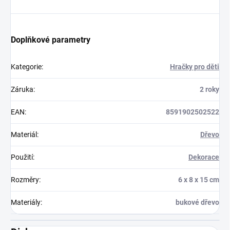
Doplňkové parametry
Kategorie
:
Hračky pro děti
Záruka
:
2 roky
EAN
:
8591902502522
Materiál
:
Dřevo
Použití
:
Dekorace
Rozměry
:
6 x 8 x 15 cm
Materiály
:
bukové dřevo