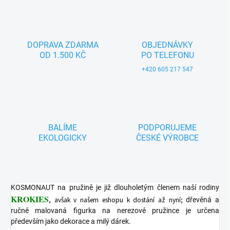
DOPRAVA ZDARMA
OBJEDNÁVKY
OD 1.500 KČ
PO TELEFONU
+420 605 217 547
BALÍME
PODPORUJEME
EKOLOGICKY
ČESKÉ VÝROBCE
KOSMONAUT na pružině je již dlouholetým členem naší rodiny
KROKIES
, avšak v našem eshopu k dostání až nyní
;
dřevěná a
ručně malovaná figurka na nerezové pružince je určena
především jako dekorace a milý dárek.