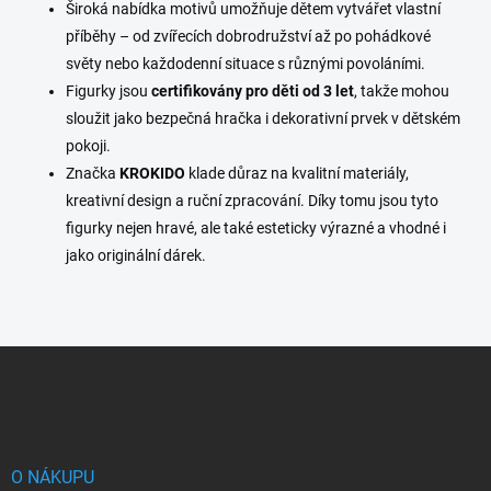
i
Široká nabídka motivů umožňuje dětem vytvářet vlastní
s
příběhy – od zvířecích dobrodružství až po pohádkové
u
světy nebo každodenní situace s různými povoláními.
Figurky jsou
certifikovány pro děti od 3 let
, takže mohou
sloužit jako bezpečná hračka i dekorativní prvek v dětském
pokoji.
Značka
KROKIDO
klade důraz na kvalitní materiály,
kreativní design a ruční zpracování. Díky tomu jsou tyto
figurky nejen hravé, ale také esteticky výrazné a vhodné i
jako originální dárek.
Z
á
p
a
t
í
O NÁKUPU