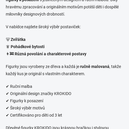
hravému zpracování a originálním motivům potěší děti i dospělé
milovníky designových drobností.
V nabídce najdete široký výběr postaviček:
🐻
Zvířátka
🧚
Pohádkové bytosti
👩‍🚒
Různá povolání a charakterové postavy
Figurky jsou vyrobeny ze dřeva a každá je
ručně malovaná
, takže
každý kus je originál s vlastním charakterem.
✔ Ruční malba
✔ Originální design značky KROKIDO
✔ Figurky k posazení
✔ Široký výběr motivů
✔ Certifikováno pro děti od 3 let
Dřevěné figurky KROKIDO jsou krásnou hračkou i stylovou