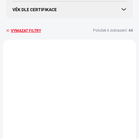
VĚK DLE CERTIFIKACE
Položek k zobrazení:
44
VYMAZAT FILTRY
V
ý
TIP
p
ZNACKA_KROKIDO
i
s
p
r
o
d
u
k
t
ů