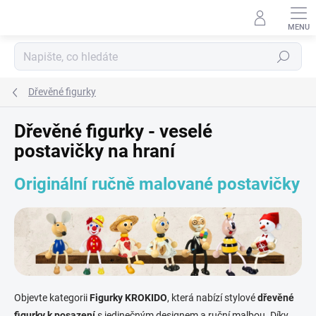
Přejít
na
obsah
Hledat
Dřevěné figurky
Dřevěné figurky - veselé
postavičky na hraní
Originální ručně malované postavičky
Objevte kategorii
Figurky KROKIDO
, která nabízí stylové
dřevěné
figurky k posazení
s jedinečným designem a ruční malbou. Díky