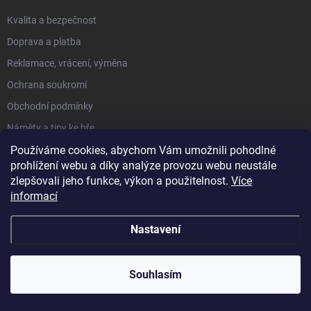
Kvalita a bezpečnost
Doprava a platba
Reklamace, vrácení, výměna
Ochrana soukromí
Obchodní podmínky
Náměty a tipy ke hře
Používáme cookies, abychom Vám umožnili pohodlné
Moje objednávka
prohlížení webu a díky analýze provozu webu neustále
zlepšovali jeho funkce, výkon a použitelnost.
Více
O NÁS
informací
Hodnocení obchodu
Nastavení
Kdo jsme a co nabízíme
Proč u nás nakupovat
Souhlasím
Velkoobchod + Export
Školky a dětské skupiny