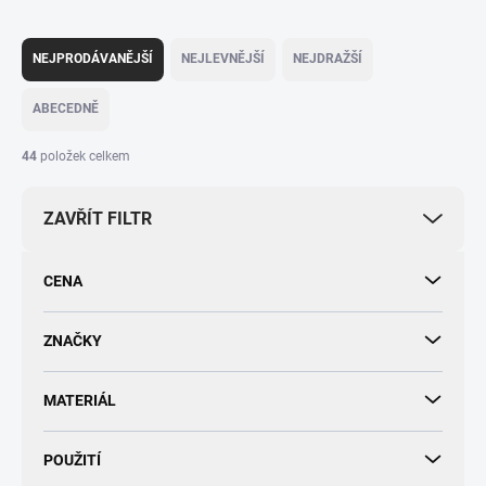
Ř
a
NEJPRODÁVANĚJŠÍ
NEJLEVNĚJŠÍ
NEJDRAŽŠÍ
z
e
ABECEDNĚ
n
í
44
položek celkem
p
r
ZAVŘÍT FILTR
o
d
u
CENA
k
t
ů
ZNAČKY
MATERIÁL
POUŽITÍ