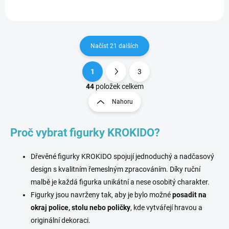
Načíst 21 dalších
1
3
O
S
v
t
44
položek celkem
l
r
Nahoru
á
á
d
n
a
Proč vybrat figurky KROKIDO?
k
c
o
í
p
v
Dřevěné figurky KROKIDO spojují jednoduchý a nadčasový
r
á
design s kvalitním řemeslným zpracováním. Díky ruční
v
n
k
malbě je každá figurka unikátní a nese osobitý charakter.
í
y
Figurky jsou navrženy tak, aby je bylo možné
posadit na
v
okraj police, stolu nebo poličky
, kde vytvářejí hravou a
ý
p
originální dekoraci.