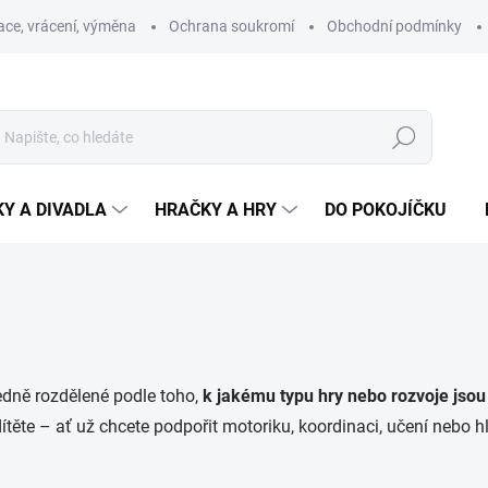
ce, vrácení, výměna
Ochrana soukromí
Obchodní podmínky
Hledat
Y A DIVADLA
HRAČKY A HRY
DO POKOJÍČKU
edně rozdělené podle toho,
k jakému typu hry nebo rozvoje jsou
ítěte – ať už chcete podpořit motoriku, koordinaci, učení nebo 