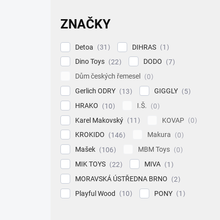
ZNAČKY
Detoa
DIHRAS
31
1
Dino Toys
DODO
22
7
Dům českých řemesel
0
Gerlich ODRY
GIGGLY
13
5
HRAKO
I.Š.
10
0
Karel Makovský
KOVAP
11
0
KROKIDO
Makura
146
0
Mašek
MBM Toys
106
0
MIK TOYS
MIVA
22
1
MORAVSKÁ ÚSTŘEDNA BRNO
2
Playful Wood
PONY
10
1