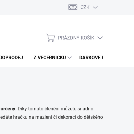
CZK
Náměty a tipy ke hře
Moje objednávka
PRÁZDNÝ KOŠÍK
NÁKUPNÍ
KOŠÍK
DOPRODEJ
Z VEČERNÍČKU
DÁRKOVÉ POUKAZY
 určeny
. Díky tomuto členění můžete snadno
hledáte hračku na mazlení či dekoraci do dětského