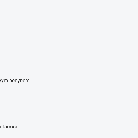
 svým pohybem.
u formou.