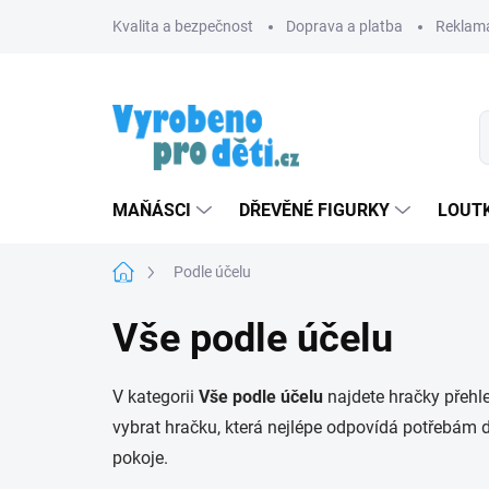
Přejít
Kvalita a bezpečnost
Doprava a platba
Reklama
na
obsah
MAŇÁSCI
DŘEVĚNÉ FIGURKY
LOUTK
Domů
Podle účelu
Vše podle účelu
V kategorii
Vše podle účelu
najdete hračky přehl
vybrat hračku, která nejlépe odpovídá potřebám d
pokoje.