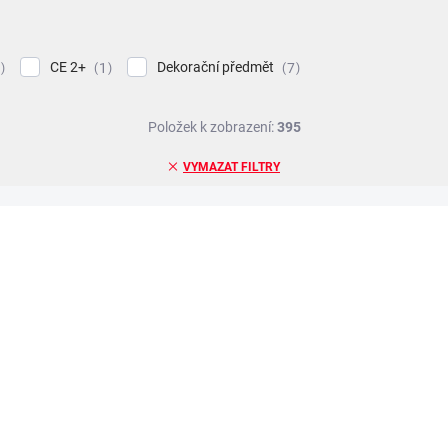
CE 2+
Dekorační předmět
1
7
Položek k zobrazení:
395
VYMAZAT FILTRY
TIP
ZNACKA_MASEK
ZDARMA