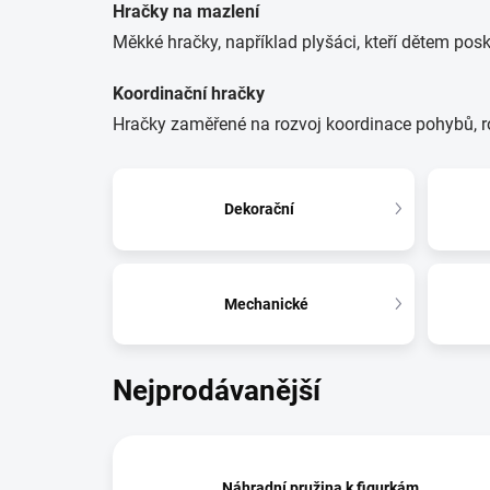
Hračky na mazlení
Měkké hračky, například plyšáci, kteří dětem posk
Koordinační hračky
Hračky zaměřené na rozvoj koordinace pohybů, r
Dekorační
Mechanické
Nejprodávanější
Náhradní pružina k figurkám