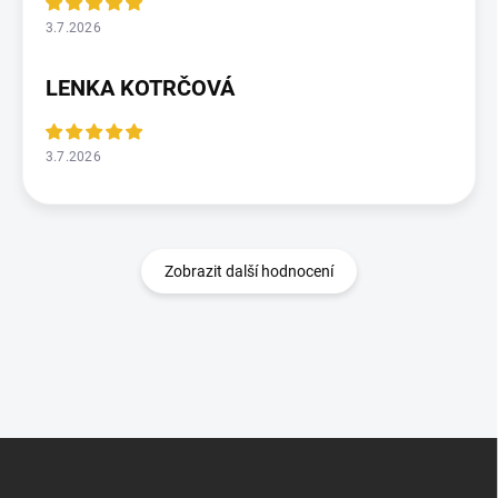
3.7.2026
LENKA KOTRČOVÁ
3.7.2026
Zobrazit další hodnocení
Z
á
p