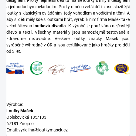
designem. Pro ty nejmenší děti tu máme loutky s milým designem
a jednoduchým ovládáním. Pro ty o něco větší děti, zase složitější
loutky s klasickým ovládáním, tedy vahadlem a vodícími nitěmi. A
aby si děti měly kde s loutkami hrát, vyrábí k nim firma Mašek také
velmi šikovná
loutková divadla.
K výrobě je používáno nejčastěji
dřevo a textil. Všechny materiály jsou samozřejmě testované a
zdravotně nezávadné. Veškeré loutky značky Mašek jsou
vyráběné výhradně v ČR a jsou certifikované jako hračky pro děti
od 3 let.
Výrobce:
Loutky Mašek
Oblekovická 185/133
67181 Znojmo
Email: vyridilna@loutkymasek.cz