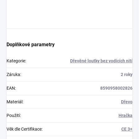
Doplňkové parametry
Kategorie
:
Dřevěné loutky bez vodících nití
Záruka
:
2 roky
EAN
:
8590958002826
Materiál
:
Dřevo
Použití
:
Hračka
Věk dle Certifikace
:
CE 3+