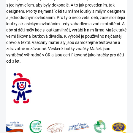
s jediným cílem, aby byly dokonalé. A to jak provedením, tak
designem. Pro ty nejmenší děti tu máme loutky s milým designem
a jednoduchým ovládáním. Pro ty o něco větší děti, zase složitější
loutky s klasickým ovládáním, tedy vahadlem a vodícími nitěmi. A
aby si děti měly kde s loutkami hrát, vyrábí k nim firma Mašek také
velmi šikovná loutková divadla. K výrobě je používáno nejčastěji
dřevo a textil. Všechny materiály jsou samozřejmě testované a
zdravotně nezávadné. Veškeré loutky značky Mašek jsou
vyráběné výhradně v ČR a jsou certifikované jako hračky pro děti
od 3 let.