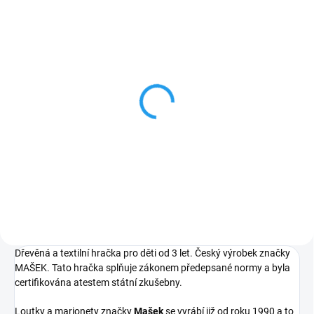
SKLADEM
MOMENTÁLNĚ NEDOSTUPNÉ
PINOCCHIO - originální
PINOCCHIO - dřevěná
dřevěná magnetka
figurka
151 Kč
236 Kč
Do košíku
Detail
Dřevěná a textilní hračka pro děti od 3 let. Český výrobek značky
MAŠEK. Tato hračka splňuje zákonem předepsané normy a byla
certifikována atestem státní zkušebny.
Loutky a marionety značky
Mašek
se vyrábí již od roku 1990 a to