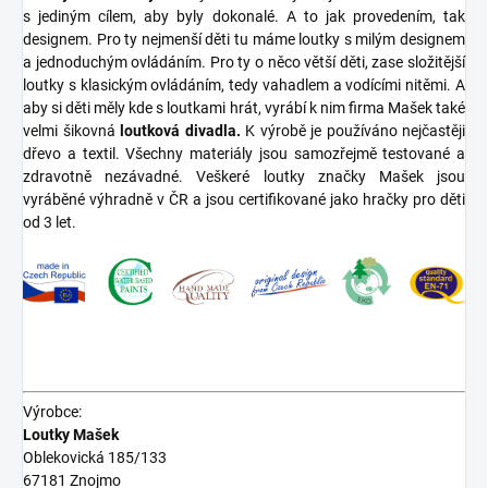
s jediným cílem, aby byly dokonalé. A to jak provedením, tak
designem. Pro ty nejmenší děti tu máme loutky s milým designem
a jednoduchým ovládáním. Pro ty o něco větší děti, zase složitější
loutky s klasickým ovládáním, tedy vahadlem a vodícími nitěmi. A
aby si děti měly kde s loutkami hrát, vyrábí k nim firma Mašek také
velmi šikovná
loutková divadla.
K výrobě je používáno nejčastěji
dřevo a textil. Všechny materiály jsou samozřejmě testované a
zdravotně nezávadné. Veškeré loutky značky Mašek jsou
vyráběné výhradně v ČR a jsou certifikované jako hračky pro děti
od 3 let.
Výrobce:
Loutky Mašek
Oblekovická 185/133
67181 Znojmo