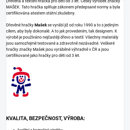
Dřevěná a textilní hračka pro děti od 3 let. Český výrobek značky
MAŠEK. Tato hračka splňuje zákonem předepsané normy a byla
certifikována atestem státní zkušebny.
Dřevěné hračky
Mašek
se vyrábí již od roku 1990 a to s jediným
cílem, aby byly dokonalé. A to jak provedením, tak designem. K
výrobě je používáno nejčastěji dřevo a textil. Všechny materiály
jsou samozřejmě testované a zdravotně nezávadné. Veškeré
hračky značky Mašek jsou vyráběné výhradně v ČR a jsou
certifikované jako hračky pro děti od 3 let.
KVALITA, BEZPEČNOST, VÝROBA:
kvalitní a bezpečné výrobky