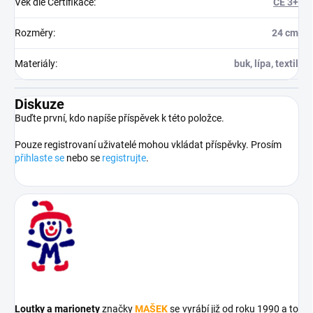
Věk dle Certifikace
:
CE 3+
Rozměry
:
24 cm
Materiály
:
buk, lípa, textil
Diskuze
Buďte první, kdo napíše příspěvek k této položce.
Pouze registrovaní uživatelé mohou vkládat příspěvky. Prosím
přihlaste se
nebo se
registrujte
.
Loutky a marionety
značky
MAŠEK
se vyrábí již od roku 1990 a to