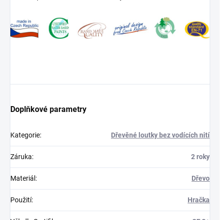
Doplňkové parametry
Kategorie
:
Dřevěné loutky bez vodících nití
Záruka
:
2 roky
Materiál
:
Dřevo
Použití
:
Hračka