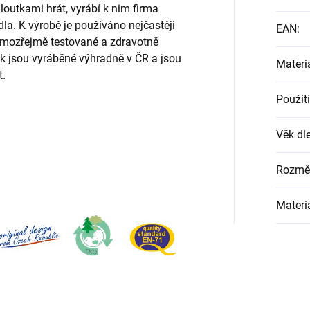
 loutkami hrát, vyrábí k nim firma
la. K výrobě je používáno nejčastěji
EAN
:
samozřejmě testované a zdravotně
k jsou vyráběné výhradně v ČR a jsou
Materi
t.
Použití
Věk dle
Rozmě
Materi