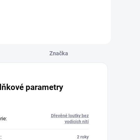
Značka
lňkové parametry
Dřevěné loutky bez
rie
:
vodících nití
a
:
2 roky