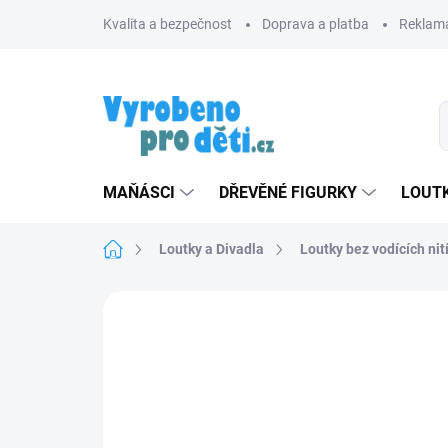
Přejít
Kvalita a bezpečnost
Doprava a platba
Reklama
na
obsah
MAŇÁSCI
DŘEVĚNÉ FIGURKY
LOUTK
Domů
Loutky a Divadla
Loutky bez vodících nit
Neohodnoceno
Podrobnosti hodnoce
TIP
ZNACKA_MASEK