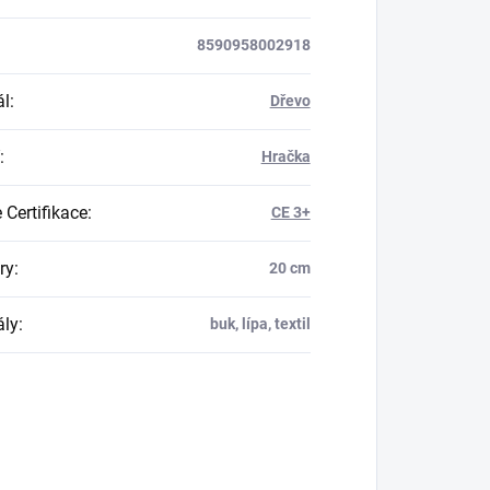
8590958002918
ál
:
Dřevo
:
Hračka
 Certifikace
:
CE 3+
ry
:
20 cm
ály
:
buk, lípa, textil