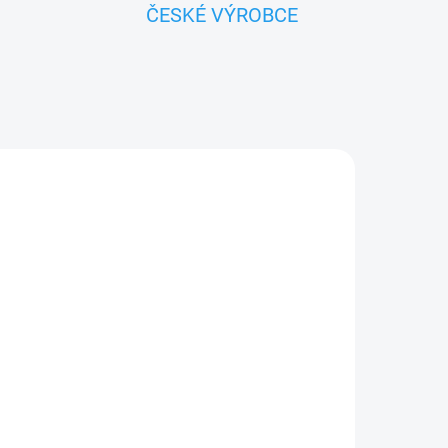
ČESKÉ VÝROBCE
ADEM
yči