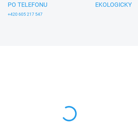
PO TELEFONU
EKOLOGICKY
+420 605 217 547
A_MASEK
TIP
ZNACKA_MASEK
SKLADEM
SKL
occhio - loutka na tyči
Princezna - loutka na t
9 Kč
549 Kč