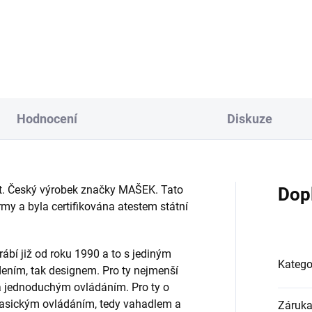
Do košíku
Do košíku
Hodnocení
Diskuze
 let. Český výrobek značky MAŠEK. Tato
Dop
y a byla certifikována atestem státní
rábí již od roku 1990 a to s jediným
Katego
edením, tak designem. Pro ty nejmenší
a jednoduchým ovládáním. Pro ty o
s klasickým ovládáním, tedy vahadlem a
Záruk