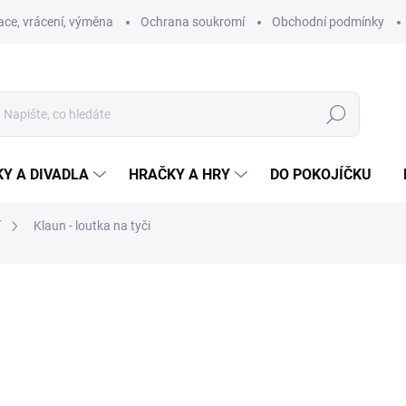
ce, vrácení, výměna
Ochrana soukromí
Obchodní podmínky
Hledat
Y A DIVADLA
HRAČKY A HRY
DO POKOJÍČKU
í
Klaun - loutka na tyči
ní
ZNAČKA:
MAŠEK
599 Kč