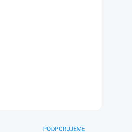
026
MOŽNOSTI DORUČENÍ
Přidat do košíku
bez nití, ovládáte mě shora za tyč, ale pohybu
líbený u nejmenších dětí doma i ve školce. Se
ntazii i jemnou motoriku.
PODPORUJEME