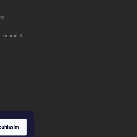
00-
benoprodeti
ouhlasím