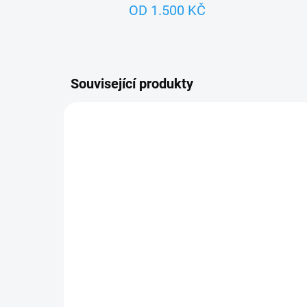
OD 1.500 KČ
Související produkty
TIP
ZNACK
ZNACKA_MASEK
SKLADEM
Princ - loutka na tyči
Pin
549 Kč
54