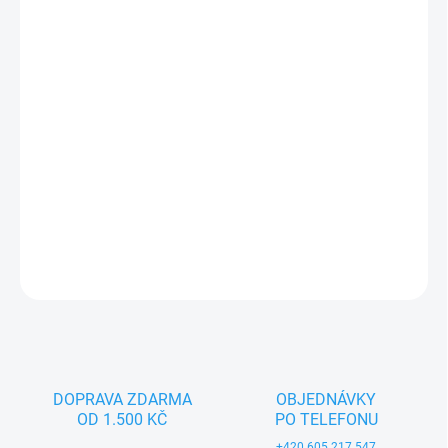
−
+
Přidat do košíku
Ahoj, zdravím Tě, jsem smaltovaný hrnek s krásnými Modrými
puntíky o objemu 400 ml. Ráno se hodím na čaj nebo horkou
čokoládu, odpoledne třeba do lesa na borůvky. Perfektně se hodím
jako originální dárek pro kamarády, rodinu, kolegy z práce.
DETAILNÍ INFORMACE
ZEPTAT SE
DOPRAVA ZDARMA
OBJEDNÁVKY
OD 1.500 KČ
PO TELEFONU
+420 605 217 547