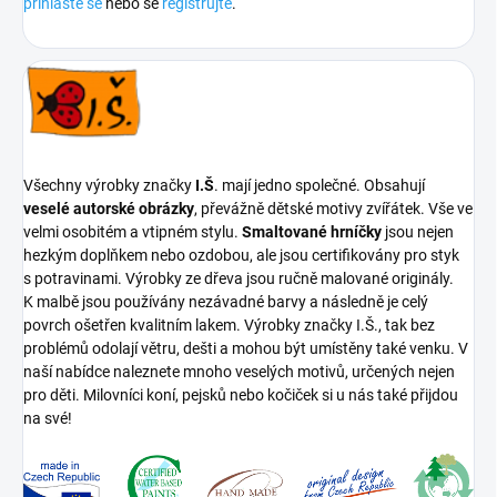
přihlaste se
nebo se
registrujte
.
Všechny výrobky značky
I.Š
. mají jedno společné. Obsahují
veselé autorské obrázky
, převážně dětské motivy zvířátek. Vše ve
velmi osobitém a vtipném stylu.
Smaltované hrníčky
jsou nejen
hezkým doplňkem nebo ozdobou, ale jsou certifikovány pro styk
s potravinami. Výrobky ze dřeva jsou ručně malované originály.
K malbě jsou používány nezávadné barvy a následně je celý
povrch ošetřen kvalitním lakem. Výrobky značky I.Š., tak bez
problémů odolají větru, dešti a mohou být umístěny také venku. V
naší nabídce naleznete mnoho veselých motivů, určených nejen
pro děti. Milovníci koní, pejsků nebo kočiček si u nás také přijdou
na své!