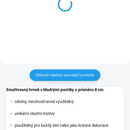
HASIČI - smaltovaný
JEDNOROŽEC -
hrnek 200ml
smaltovaný hrnek, 200ml
179 Kč
179 Kč
Do košíku
Do košíku
Zobrazit všechny související produkty
Smaltovaný hrnek s Modrými puntíky o průměru 8 cm.
• odolný, mnohostranně využitelný
• unikátní vlastní motivy
• použitelný pro každý den nebo jako krásná dekorace