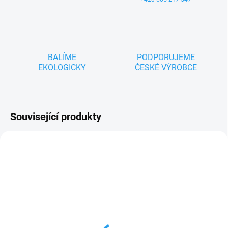
BALÍME
PODPORUJEME
EKOLOGICKY
ČESKÉ VÝROBCE
Související produkty
NOVINKA
ZNACKA_IS
ZNACKA_IS
SKLADEM
SKLADEM