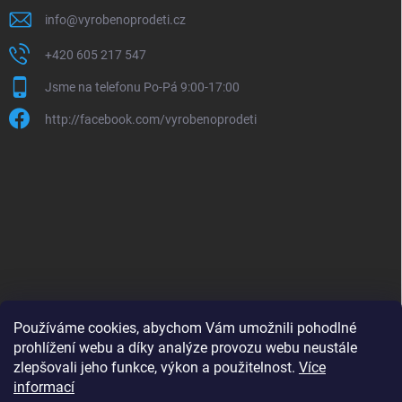
info
@
vyrobenoprodeti.cz
+420 605 217 547
Jsme na telefonu Po-Pá 9:00-17:00
http://facebook.com/vyrobenoprodeti
Používáme cookies, abychom Vám umožnili pohodlné
prohlížení webu a díky analýze provozu webu neustále
zlepšovali jeho funkce, výkon a použitelnost.
Více
B2B shop pro obchodníky - www.krokido.cz
informací