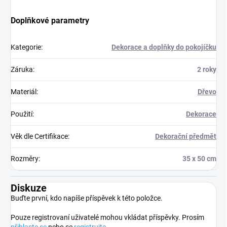
Doplňkové parametry
Kategorie
:
Dekorace a doplňky do pokojíčku
Záruka
:
2 roky
Materiál
:
Dřevo
Použití
:
Dekorace
Věk dle Certifikace
:
Dekorační předmět
Rozměry
:
35 x 50 cm
Diskuze
Buďte první, kdo napíše příspěvek k této položce.
Pouze registrovaní uživatelé mohou vkládat příspěvky. Prosím
přihlaste se
nebo se
registrujte
.