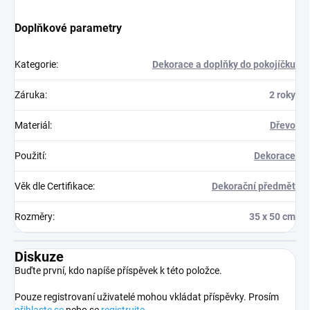
Doplňkové parametry
Kategorie
:
Dekorace a doplňky do pokojíčku
Záruka
:
2 roky
Materiál
:
Dřevo
Použití
:
Dekorace
Věk dle Certifikace
:
Dekorační předmět
Rozměry
:
35 x 50 cm
Diskuze
Buďte první, kdo napíše příspěvek k této položce.
Pouze registrovaní uživatelé mohou vkládat příspěvky. Prosím
přihlaste se
nebo se
registrujte
.