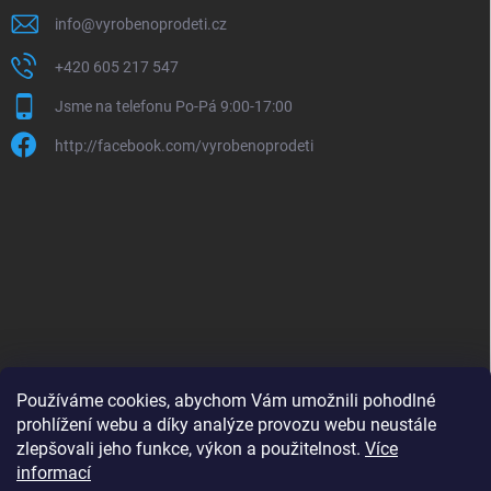
info
@
vyrobenoprodeti.cz
+420 605 217 547
Jsme na telefonu Po-Pá 9:00-17:00
http://facebook.com/vyrobenoprodeti
Používáme cookies, abychom Vám umožnili pohodlné
prohlížení webu a díky analýze provozu webu neustále
zlepšovali jeho funkce, výkon a použitelnost.
Více
B2B shop pro obchodníky - www.krokido.cz
informací