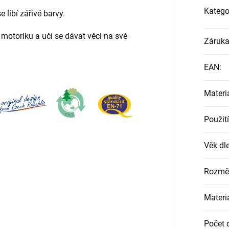
Katego
 líbí zářivé barvy.
 motoriku a učí se dávat věci na své
Záruk
EAN
:
Materi
Použití
Věk dle
Rozmě
Materi
Počet d