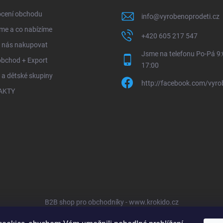
cení obchodu
info
@
vyrobenoprodeti.cz
me a co nabízíme
+420 605 217 547
u nás nakupovat
Jsme na telefonu Po-Pá 9:
obchod + Export
17:00
 a dětské skupiny
http://facebook.com/vyro
AKTY
B2B shop pro obchodníky - www.krokido.cz