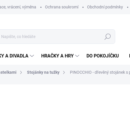
ce, vrácení, výměna
Ochrana soukromí
Obchodní podmínky
Hledat
Y A DIVADLA
HRAČKY A HRY
DO POKOJÍČKU
astelkami
Stojánky na tužky
PINOCCHIO - dřevěný stojánek s 
ní
ZNAČKA:
KROKIDO
256 Kč
Měrná
SKLADEM