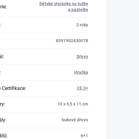
Dětské stojánky na tužky
rie
:
a pastelky
a
:
2 roky
8591902430078
ál
:
Dřevo
:
Hračka
 Certifikace
:
CE 3+
ry
:
10 x 5,5 x 11 cm
ály
:
bukové dřevo
ílů
:
6+1