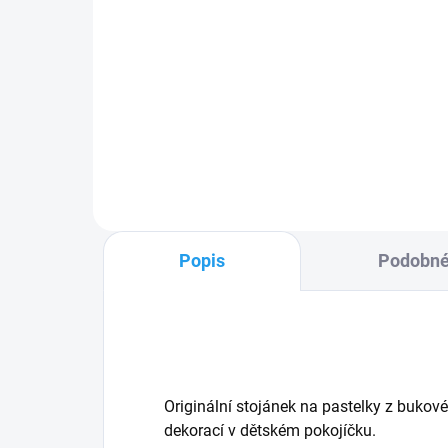
KONÍK - dřevěný stojánek
s pastelkami
256 Kč
Do košíku
Popis
Podobné
Originální stojánek na pastelky z buko
dekorací v dětském pokojíčku.