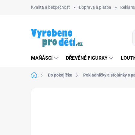
Přejít
Kvalita a bezpečnost
Doprava a platba
Reklama
na
obsah
MAŇÁSCI
DŘEVĚNÉ FIGURKY
LOUTK
Domů
Do pokojíčku
Pokladničky a stojánky s p
Neohodnoceno
Podrobnosti hodnoce
TIP
ZNACKA_KROKIDO