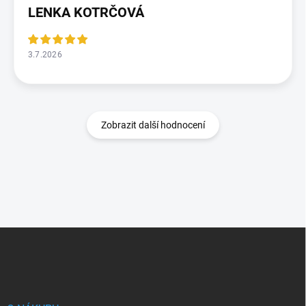
LENKA KOTRČOVÁ
3.7.2026
Zobrazit další hodnocení
Z
á
p
a
t