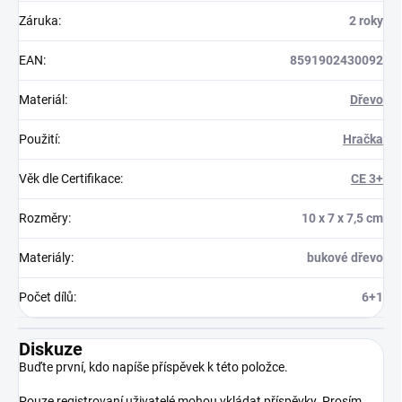
Záruka
:
2 roky
EAN
:
8591902430092
Materiál
:
Dřevo
Použití
:
Hračka
Věk dle Certifikace
:
CE 3+
Rozměry
:
10 x 7 x 7,5 cm
Materiály
:
bukové dřevo
Počet dílů
:
6+1
Diskuze
Buďte první, kdo napíše příspěvek k této položce.
Pouze registrovaní uživatelé mohou vkládat příspěvky. Prosím