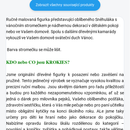
Zobrazit všechny související produkty
Ručně malovaná figurka představující oblíbeného Sněhuláka s
vánočním stromečkem je nádhernou dekorací v dětském pokoji
nebo ve Vašem domově. Spolu s dalšími dřevěnými kamarády
vykouzlí ve Vašem domově sváteční duch Vánoc.
Barva stromečku se může lišit.
KDO nebo CO jsou KROKIES?
Jsme originální dřevěné figurky k posazení nebo zavěšení na
pružině. Tento jedinečný výrobek se vyznačuje vysokou kvalitou a
precizní ruční malbou. Jsou skvělým dárkem pro řadu příležitostí
a budou pro každého nezapomenutelnou vzpomínkou, ať už se
jedná o dárek pro milovníka pejsků, Vašeho oblíbeného pošťáka,
zdravotní sestřičku, která o Vás mile pečuje nebo pro paní učitelku
místo obligátní kytičky na konci školního roku. ALe jsme taky
určeny pro děti ke hraní nebo jako dekorace do pokojíčku.
Nabízíme opravdu širokou škálu rozdělenou do kategorií –
povolání a koníčky, zvířátka a pohádkové postavy, takže věříme,