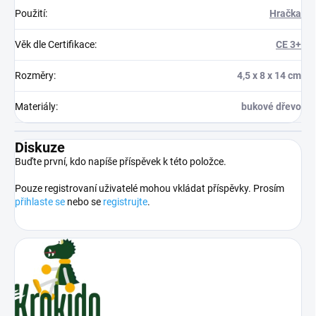
Použití
:
Hračka
Věk dle Certifikace
:
CE 3+
Rozměry
:
4,5 x 8 x 14 cm
Materiály
:
bukové dřevo
Diskuze
Buďte první, kdo napíše příspěvek k této položce.
Pouze registrovaní uživatelé mohou vkládat příspěvky. Prosím
přihlaste se
nebo se
registrujte
.