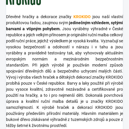
Dřevěné hračky a dekorace značky
KROKIDO
jsou naší vlastní
produktovou řadou, zaujmou svým
jedinečným vzhledem, sytými
barvami a vtipným pohybem.
Jsou vyráběny výhradně v České
republice a jejich velkým přínosem je originální ruční malba celkový
podíl ruční práce, jejichž výsledkem je vysoká kvalita. Vyznačují se
vysokou bezpečností a odolností v nárazu i v tahu a jsou
vyráběny a pravidelně testovány tak, aby vyhovovaly aktuálním
evropským normám a mezinárodním bezpečnostním
standardům. Při jejich výrobě je používán moderní způsob
spojování dřevěných dílů a bezpečného uchycení malých částí.
Vývoj i výroba všech hraček a dětských dekorací značky KROKIDO
probíhá pouze v České republice. Barvy a laky použité při výrobě
jsou vysoce kvalitní, zdravotně nezávadné a certifikované pro
použití na hračky, a to i pro nejmenší děti. Dokonalá povrchová
úprava a kvalitní ruční malba detailů je u značky KROKIDO
samozřejmostí. K výrobě hraček a dekorací KROKIDO jsou
používány především přírodní materiály. Hlavním materiálem je
bukové dřevo získávané výhradně z tuzemských zdrojů a pouze z
těžby šetrné k životnímu prostředí.