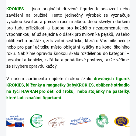
KROKIES
– jsou originální dřevěné figurky k posazení nebo
zavěšení na pružině. Tento jedinečný výrobek se vyznačuje
vysokou kvalitou a precizní ruční malbou. Jsou skvělým dárkem
pro řadu příležitostí a budou pro každého nezapomenutelnou
vzpomínkou, ať už se jedná o dárek pro milovníka pejsků, Vašeho
oblíbeného pošťáka, zdravotní sestřičku, která o Vás mile pečuje
nebo pro paní učitelku místo obligátní kytičky na konci školního
roku. Nabízíme opravdu širokou škálu rozdělenou do kategorií –
povolání a koníčky, zvířátka a pohádkové postavy, takže věříme,
že si vybere opravdu každý.
V našem sortimentu najdete širokou škálu
dřevěných figurek
KROKIES, klíčenky a magnetky BabyKROKIES, oblíbené strkadlo
na tyči HAVRAN pro děti od 1roku, nebo stojánky na pastelky,
které ladí s našimi figurkami.