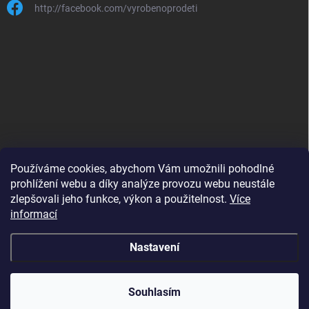
http://facebook.com/vyrobenoprodeti
Používáme cookies, abychom Vám umožnili pohodlné
prohlížení webu a díky analýze provozu webu neustále
zlepšovali jeho funkce, výkon a použitelnost.
Více
B2B shop pro obchodníky - www.krokido.cz
informací
Nastavení
Copyright 2026
Vyrobenoprodeti.cz
. Všechna práva vyhrazena.
Souhlasím
Vytvořil Shoptet