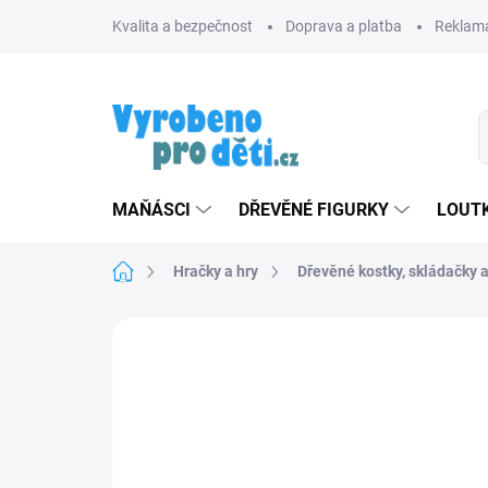
Přejít
Kvalita a bezpečnost
Doprava a platba
Reklama
na
obsah
MAŇÁSCI
DŘEVĚNÉ FIGURKY
LOUTK
Domů
Hračky a hry
Dřevěné kostky, skládačky 
Neohodnoceno
Podrobnosti hodnoce
ZNACKA_GIGGLY