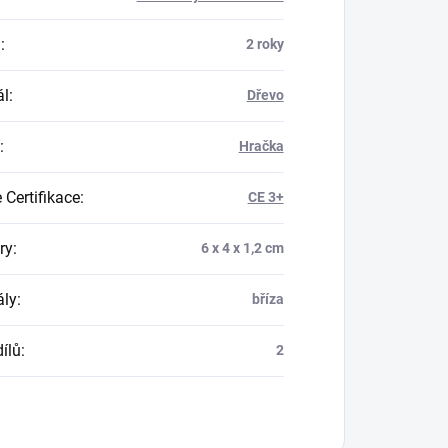
a
:
2 roky
ál
:
Dřevo
:
Hračka
 Certifikace
:
CE 3+
ry
:
6 x 4 x 1,2 cm
ály
:
bříza
ílů
:
2