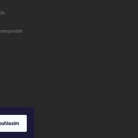
00-
benoprodeti
ouhlasím