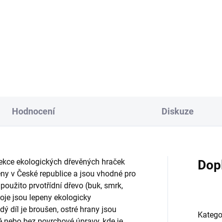
Hodnocení
Diskuze
lekce ekologických dřevěných hraček
Dop
ny v České republice a jsou vhodné pro
e použito prvotřídní dřevo (buk, smrk,
poje jsou lepeny ekologicky
 díl je broušen, ostré hrany jsou
Katego
 nebo bez povrchové úpravy, kde je