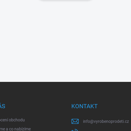
ÁS
KONTAKT
cení obchodu
info
@
vyrobenoprodeti.cz
me a co nabízíme