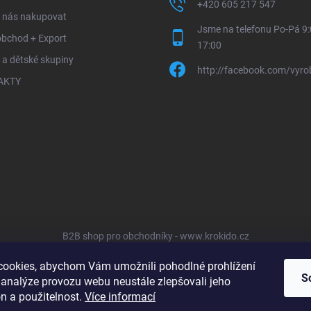
+420 605 217 547
u nás nakupovat
Jsme na telefonu Po-Pá 9:
obchod + Export
17:00
 a dětské skupiny
http://facebook.com/vyro
AKTY
B2B shop pro obchodníky - www.krokido.cz
ookies, abychom Vám umožnili pohodlné prohlížení
S
 analýze provozu webu neustále zlepšovali jeho
n a použitelnost.
Více informací