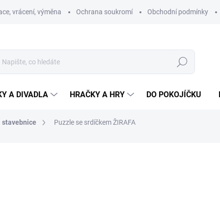
ce, vrácení, výměna
Ochrana soukromí
Obchodní podmínky
Hledat
Y A DIVADLA
HRAČKY A HRY
DO POKOJÍČKU
a stavebnice
Puzzle se srdíčkem ŽIRAFA
ní
ZNAČKA:
GIGGLY
59 Kč
Měrná
SKLADEM
cena:
MŮŽEME DORUČIT DO:
12.8.2