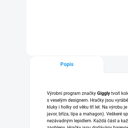
144 Kč
Do košíku
Popis
Výrobní program značky
Giggly
tvoří ko
s veselým designem. Hračky jsou vyrábě
kluky i holky od věku tří let. Na výrobu j
javor, bříza, lípa a mahagon). Veškeré s
nezávadným lepidlem. Každá část a každý
zaobleny. Hračky jsou dodávány barevné