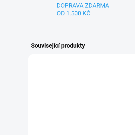
DOPRAVA ZDARMA
OD 1.500 KČ
Související produkty
ZNACKA_GIGGLY
SKLADEM
Puzzle na kolečkách
pejsek