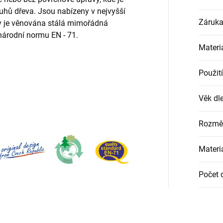
uhů dřeva. Jsou nabízeny v nejvyšší
Záruk
ity je věnována stálá mimořádná
národní normu EN - 71.
Materi
Použití
Věk dle
Rozmě
Materi
Počet d