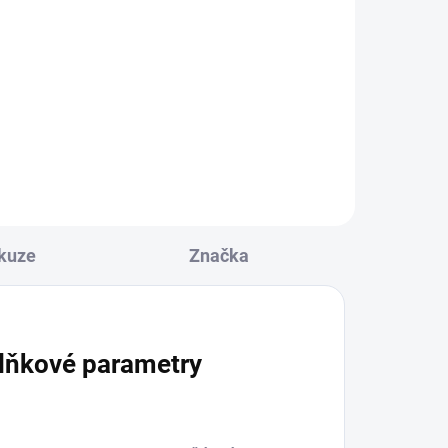
Krteček - Taštička
20x8cm zelená
158 Kč
Do košíku
kuze
Značka
lňkové parametry