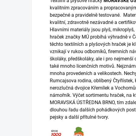
Textilní a plyšové hračky
MORAVSKÉ Ú
kvalitním zpracováním a propracovaný
bezpečné a pravidelně testované. Materi
kvalitní, zdravotně nezávadné a certifik
Hlavními materiály jsou plyš, mikroplyš,
hraček značky MÚ probíhá výhradně v Če
těchto textilních a plyšových hraček je 
vznikají v rukou odborníků, firemních n
školáky, předškoláky, ale i pro nejmenší
také mnoho licenčních motivů. Nejznáměj
mnoha provedeních a velikostech. Nechyb
Rumcajsova rodina, oblíbený Čtyřlístek,
nerozlučná dvojice Křemílek a Vochomůr
námořník. Výčet sortimentu hraček, na k
MORAVSKÁ ÚSTŘEDNA BRNO, tím zdaleka n
dlouhou řadu dalších pohádkových postav
pejsky a další přítulné tvory.