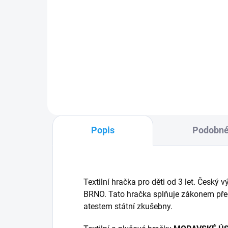
Krteček - Zástěra
Krt
tyrkysová 122-128
če
239 Kč
16
Do košíku
Popis
Podobné
Textilní hračka pro děti od 3 let. Če
BRNO. Tato hračka splňuje zákonem pře
atestem státní zkušebny.