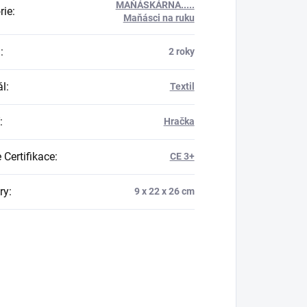
MAŇÁSKÁRNA.....
rie
:
Maňásci na ruku
a
:
2 roky
ál
:
Textil
:
Hračka
 Certifikace
:
CE 3+
ry
:
9 x 22 x 26 cm