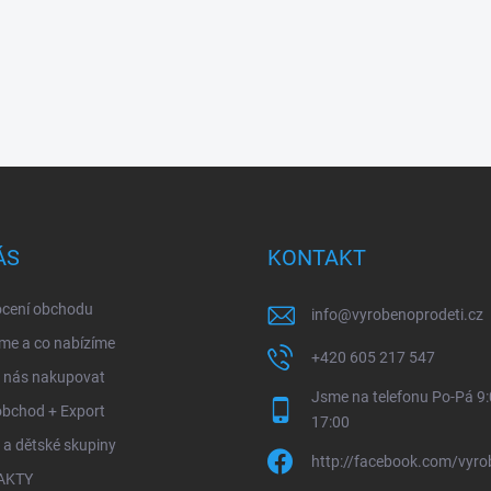
ÁS
KONTAKT
cení obchodu
info
@
vyrobenoprodeti.cz
me a co nabízíme
+420 605 217 547
u nás nakupovat
Jsme na telefonu Po-Pá 9:
obchod + Export
17:00
 a dětské skupiny
http://facebook.com/vyro
AKTY