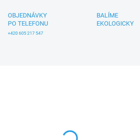
OBJEDNÁVKY
BALÍME
PO TELEFONU
EKOLOGICKY
+420 605 217 547
A_USTREDNA_BRNO
NOVINKA
TIP
ZNACKA_KROKIDO
SKLADEM
SKL