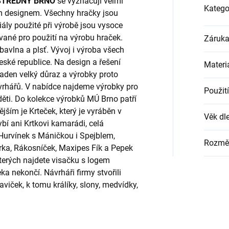
STŘEDNY BRNO
se vyznačují velmi
Katego
m designem. Všechny hračky jsou
ály použité při výrobě jsou vysoce
ované pro použití na výrobu hraček.
Záruk
 bavlna a plsť. Vývoj i výroba všech
ské republice. Na design a řešení
Materi
kladen velký důraz a výrobky proto
ávrhářů. V nabídce najdeme výrobky pro
Použití
 děti. Do kolekce výrobků MÚ Brno patří
ším je Krteček, který je vyráběn v
Věk dle
í ani Krtkovi kamarádi, celá
 Hurvínek s Máničkou i Spejblem,
Rozmě
ka, Rákosníček, Maxipes Fík a Pepek
terých najdete visačku s logem
ekončí. Návrháři firmy stvořili
iček, k tomu králíky, slony, medvídky,