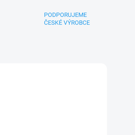
PODPORUJEME
ČESKÉ VÝROBCE
ZNACKA_USTREDNA_BRNO
ADEM
SKLADEM