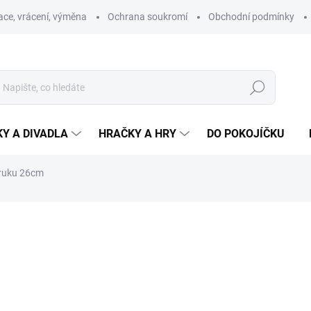
ce, vrácení, výměna
Ochrana soukromí
Obchodní podmínky
Hledat
Y A DIVADLA
HRAČKY A HRY
DO POKOJÍČKU
 ruku 26cm
ní
ZNAČKA:
MORAVSKÁ ÚSTŘEDNA BRNO
426 Kč
Měrná
SKLADEM