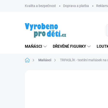
Přejít
Kvalita a bezpečnost
Doprava a platba
Reklama
na
obsah
MAŇÁSCI
DŘEVĚNÉ FIGURKY
LOUTK
Domů
Maňásci
TRPASLÍK - textilní maňásek na
Neohodnoceno
Podrobnosti hodnoce
TIP
ZNACKA_USTREDNA_BRNO