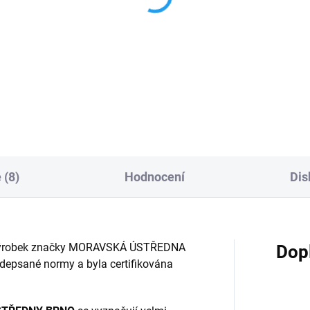
eček - Zástěrka
Mánička - ručně
rvená 59cm
malovaná tužka
9 Kč
117 Kč
Do košíku
Do košíku
 (8)
Hodnocení
Dis
ský výrobek značky MORAVSKÁ ÚSTŘEDNA
Dop
depsané normy a byla certifikována