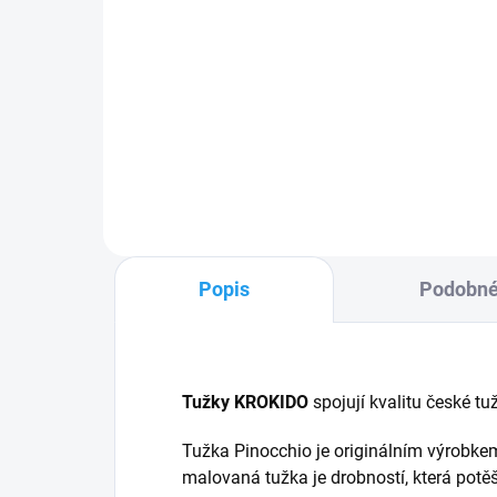
PINOCCHIO - dřevěná
PI
loutka 14cm
fig
259 Kč
28
Do košíku
Popis
Podobné
Tužky KROKIDO
spojují kvalitu české tu
Tužka Pinocchio je originálním výrobkem
malovaná tužka je drobností, která potěš