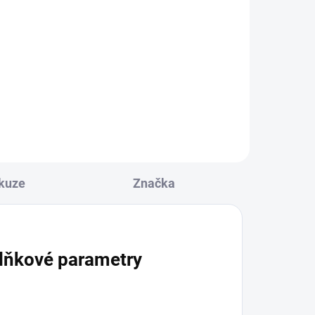
í
PINOCCHIO - textilní
maňásek na ruku 32cm
478 Kč
Do košíku
kuze
Značka
lňkové parametry