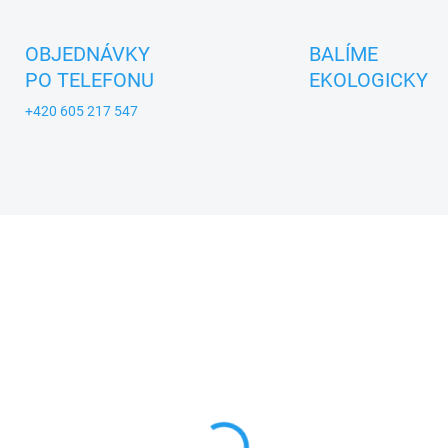
OBJEDNÁVKY
BALÍME
PO TELEFONU
EKOLOGICKY
+420 605 217 547
A_KROKIDO
ZNACKA_KROKIDO
MOMENTÁLNĚ NEDOSTUPNÉ
SKL