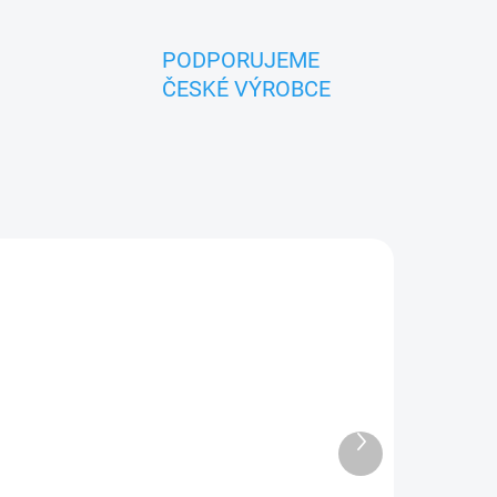
PODPORUJEME
ČESKÉ VÝROBCE
TIP
ZNACKA_USTREDNA_BRNO
Další
produkt
ADEM
SKLADEM