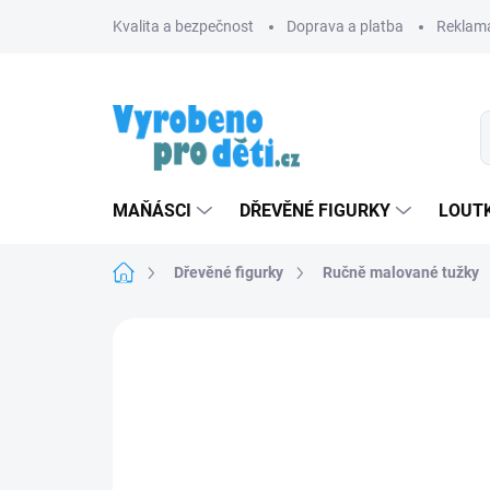
Přejít
Kvalita a bezpečnost
Doprava a platba
Reklama
na
obsah
MAŇÁSCI
DŘEVĚNÉ FIGURKY
LOUTK
Domů
Dřevěné figurky
Ručně malované tužky
Neohodnoceno
Podrobnosti hodnoce
NOVINKA
TIP
ZNACKA_KROKIDO