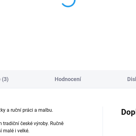
NOCCHIO - dřevěná
PINOCCHIO - origináln
urka na pružině
dřevěná magnetka
6 Kč
151 Kč
Detail
Do košíku
 (3)
Hodnocení
Dis
žky a ruční práci a malbu.
Dop
 tradiční české výroby. Ručně
í malé i velké.