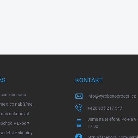
ÁS
KONTAKT
cení obchodu
info
@
vyrobenoprodeti.cz
me a co nabízíme
+420 605 217 547
u nás nakupovat
Jsme na telefonu Po-Pá 9:
obchod + Export
17:00
 a dětské skupiny
http://facebook.com/vyro