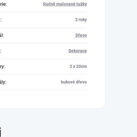
rie
:
Ručně malované tužky
a
:
2 roky
ál
:
Dřevo
:
Dekorace
ry
:
2 x 20cm
ály
:
bukové dřevo