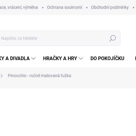
ce, vrácení, výměna
Ochrana soukromí
Obchodní podmínky
Hledat
Y A DIVADLA
HRAČKY A HRY
DO POKOJÍČKU
Pinocchio - ručně malovaná tužka
ní
ZNAČKA:
KROKIDO
79 Kč
Měrná
SKLADEM