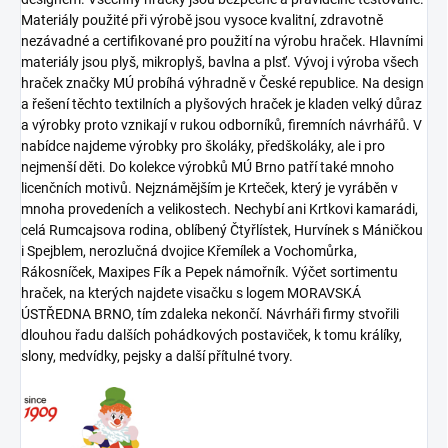
Materiály použité při výrobě jsou vysoce kvalitní, zdravotně
nezávadné a certifikované pro použití na výrobu hraček. Hlavními
materiály jsou plyš, mikroplyš, bavlna a plsť. Vývoj i výroba všech
hraček značky MÚ probíhá výhradně v České republice. Na design
a řešení těchto textilních a plyšových hraček je kladen velký důraz
a výrobky proto vznikají v rukou odborníků, firemních návrhářů. V
nabídce najdeme výrobky pro školáky, předškoláky, ale i pro
nejmenší děti. Do kolekce výrobků MÚ Brno patří také mnoho
licenčních motivů. Nejznámějším je Krteček, který je vyráběn v
mnoha provedeních a velikostech. Nechybí ani Krtkovi kamarádi,
celá Rumcajsova rodina, oblíbený Čtyřlístek, Hurvínek s Máničkou
i Spejblem, nerozlučná dvojice Křemílek a Vochomůrka,
Rákosníček, Maxipes Fík a Pepek námořník. Výčet sortimentu
hraček, na kterých najdete visačku s logem MORAVSKÁ
ÚSTŘEDNA BRNO, tím zdaleka nekončí. Návrháři firmy stvořili
dlouhou řadu dalších pohádkových postaviček, k tomu králíky,
slony, medvídky, pejsky a další přítulné tvory.