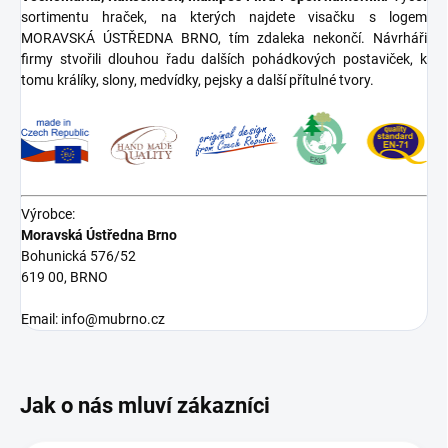
sortimentu hraček, na kterých najdete visačku s logem
MORAVSKÁ ÚSTŘEDNA BRNO, tím zdaleka nekončí. Návrháři
firmy stvořili dlouhou řadu dalších pohádkových postaviček, k
tomu králíky, slony, medvídky, pejsky a další přítulné tvory.
Výrobce:
Moravská Ústředna Brno
Bohunická 576/52
619 00, BRNO
Email: info@mubrno.cz