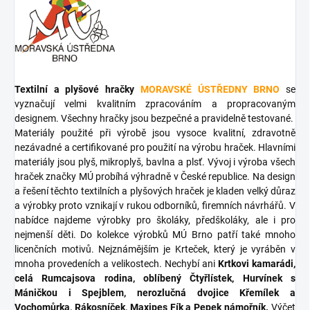
Textilní a plyšové hračky
MORAVSKÉ ÚSTŘEDNY BRNO
se
vyznačují velmi kvalitním zpracováním a propracovaným
designem. Všechny hračky jsou bezpečné a pravidelně testované.
Materiály použité při výrobě jsou vysoce kvalitní, zdravotně
nezávadné a certifikované pro použití na výrobu hraček. Hlavními
materiály jsou plyš, mikroplyš, bavlna a plsť. Vývoj i výroba všech
hraček značky MÚ probíhá výhradně v České republice. Na design
a řešení těchto textilních a plyšových hraček je kladen velký důraz
a výrobky proto vznikají v rukou odborníků, firemních návrhářů. V
nabídce najdeme výrobky pro školáky, předškoláky, ale i pro
nejmenší děti. Do kolekce výrobků MÚ Brno patří také mnoho
licenčních motivů. Nejznámějším je Krteček, který je vyráběn v
mnoha provedeních a velikostech. Nechybí ani
Krtkovi kamarádi,
celá Rumcajsova rodina, oblíbený Čtyřlístek, Hurvínek s
Máničkou i Spejblem, nerozlučná dvojice Křemílek a
Vochomůrka, Rákosníček, Maxipes Fík a Pepek námořník.
Výčet