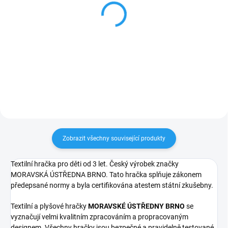
MUŠKETÝR - textilní
Krteček - Zástěrka
maňásek na ruku 34cm
červená 59cm
439 Kč
169 Kč
Do košíku
Do košíku
Zobrazit všechny související produkty
Textilní hračka pro děti od 3 let. Český výrobek značky
MORAVSKÁ ÚSTŘEDNA BRNO. Tato hračka splňuje zákonem
předepsané normy a byla certifikována atestem státní zkušebny.
Textilní a plyšové hračky
MORAVSKÉ ÚSTŘEDNY BRNO
se
vyznačují velmi kvalitním zpracováním a propracovaným
designem. Všechny hračky jsou bezpečné a pravidelně testované.