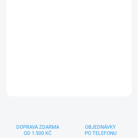
−
+
Přidat do košíku
Jsem Pinocchio, pohádkový maňásek pro spoustu zábavy.
Nejlépe se cítím na dětské nebo dámské ruce. Splňuji všechny
zákonem předepsané normy, tak hurá pojď si se mnou hrát.
DETAILNÍ INFORMACE
ZEPTAT SE
DOPRAVA ZDARMA
OBJEDNÁVKY
OD 1.500 KČ
PO TELEFONU