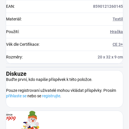
EAN
:
8590121260145
Materiál
:
Textil
Použití
:
Hračka
Věk dle Certifikace
:
CE 3+
Rozměry
:
20 x 32 x 9 cm
Diskuze
Buďte první, kdo napíše příspěvek k této položce.
Pouze registrovaní uživatelé mohou vkládat příspěvky. Prosím
přihlaste se
nebo se
registrujte
.