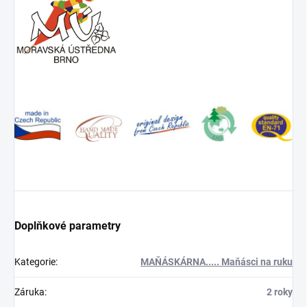
Doplňkové parametry
Kategorie
:
MAŇÁSKÁRNA..... Maňásci na ruku
Záruka
:
2 roky