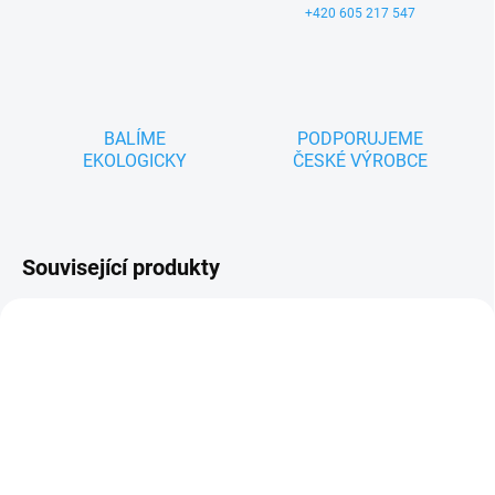
+420 605 217 547
BALÍME
PODPORUJEME
EKOLOGICKY
ČESKÉ VÝROBCE
Související produkty
ZNACKA_USTREDNA_BRNO
ZNACKA_USTREDNA_BRNO
SKLADEM
SKLADEM