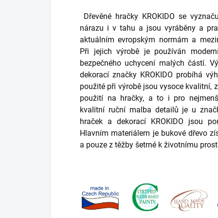
Dřevěné hračky KROKIDO
se vyznaču
nárazu i v tahu a jsou vyráběny a pra
aktuálním evropským normám a mezi
Při jejich výrobě je používán moder
bezpečného uchycení malých částí. Vý
dekorací značky KROKIDO probíhá výhr
použité při výrobě jsou vysoce kvalitní,
použití na hračky, a to i pro nejmen
kvalitní ruční malba detailů je u zn
hraček a dekorací KROKIDO jsou použ
Hlavním materiálem je bukové dřevo z
a pouze z těžby šetrné k životnímu prost