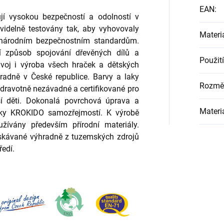
EAN
:
jí vysokou bezpečností a odolností v
videlně testovány tak, aby vyhovovaly
Materi
národním bezpečnostním standardům.
ní způsob spojování dřevěných dílů a
Použití
voj i výroba všech hraček a dětských
adně v České republice. Barvy a laky
Rozmě
 zdravotně nezávadné a certifikované pro
ší děti. Dokonalá povrchová úprava a
Materi
ačky KROKIDO samozřejmostí. K výrobě
ívány především přírodní materiály.
ískávané výhradně z tuzemských zdrojů
ředí.