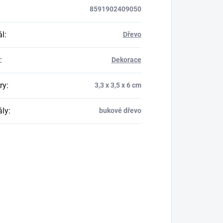
8591902409050
ál
:
Dřevo
:
Dekorace
ry
:
3,3 x 3,5 x 6 cm
ály
:
bukové dřevo