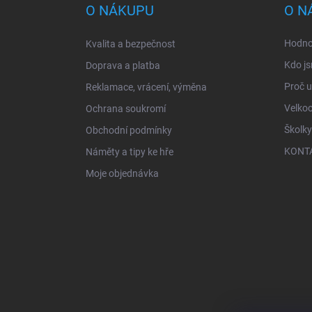
a
O NÁKUPU
O N
t
í
Hodno
Kvalita a bezpečnost
Kdo js
Doprava a platba
Proč 
Reklamace, vrácení, výměna
Velko
Ochrana soukromí
Školky
Obchodní podmínky
KONT
Náměty a tipy ke hře
Moje objednávka