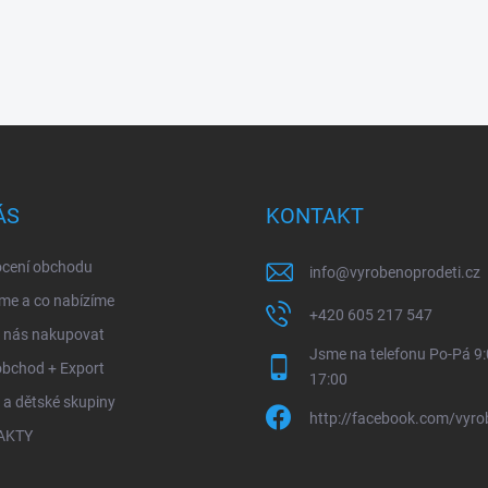
ÁS
KONTAKT
cení obchodu
info
@
vyrobenoprodeti.cz
me a co nabízíme
+420 605 217 547
u nás nakupovat
Jsme na telefonu Po-Pá 9:
obchod + Export
17:00
 a dětské skupiny
http://facebook.com/vyro
AKTY