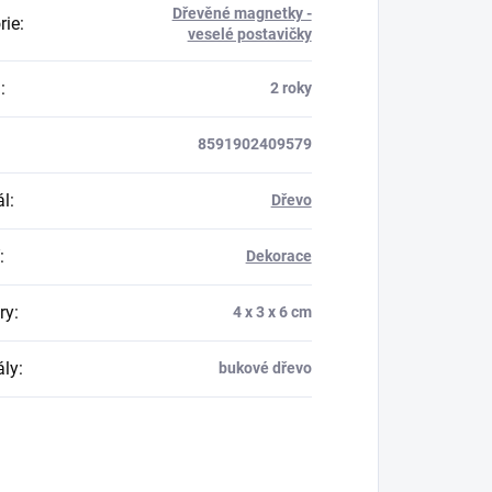
Dřevěné magnetky -
rie
:
veselé postavičky
a
:
2 roky
8591902409579
ál
:
Dřevo
:
Dekorace
ry
:
4 x 3 x 6 cm
ály
:
bukové dřevo