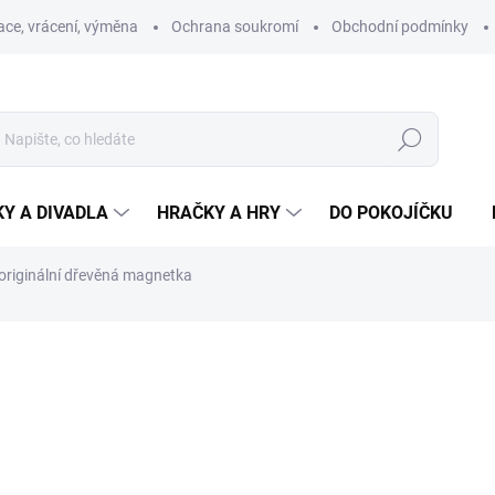
ce, vrácení, výměna
Ochrana soukromí
Obchodní podmínky
Hledat
Y A DIVADLA
HRAČKY A HRY
DO POKOJÍČKU
originální dřevěná magnetka
ní
ZNAČKA:
KROKIDO
145 Kč
Měrná
SKLADEM