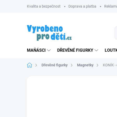
Přejít
Kvalita a bezpečnost
Doprava a platba
Reklama
na
obsah
MAŇÁSCI
DŘEVĚNÉ FIGURKY
LOUTK
Domů
Dřevěné figurky
Magnetky
KONÍK - 
Neohodnoceno
Podrobnosti hodnoce
ZNACKA_KROKIDO