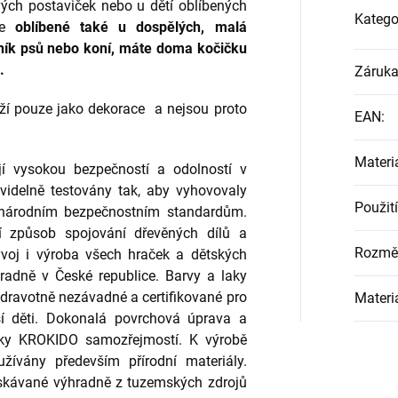
ých postaviček nebo u dětí oblíbených
Katego
le
oblíbené také u dospělých, malá
ovník psů nebo koní, máte doma kočičku
a.
Záruk
uží pouze jako dekorace a nejsou proto
EAN
:
Materi
jí vysokou bezpečností a odolností v
videlně testovány tak, aby vyhovovaly
Použití
národním bezpečnostním standardům.
ní způsob spojování dřevěných dílů a
Rozmě
voj i výroba všech hraček a dětských
adně v České republice. Barvy a laky
 zdravotně nezávadné a certifikované pro
Materi
ší děti. Dokonalá povrchová úprava a
ačky KROKIDO samozřejmostí. K výrobě
ívány především přírodní materiály.
ískávané výhradně z tuzemských zdrojů