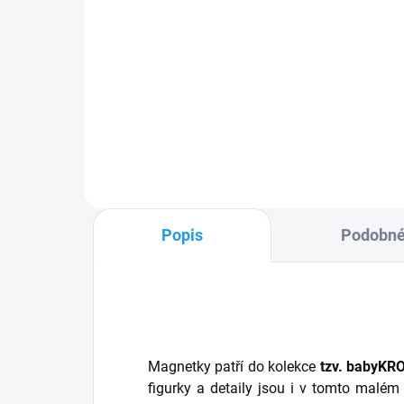
KONÍK na pružince -
KO
dřevěná figurka
s 
242 Kč
25
Do košíku
Popis
Podobné
Magnetky patří do kolekce
tzv. babyKR
figurky a detaily jsou i v tomto malém