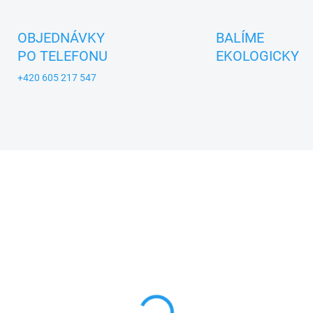
OBJEDNÁVKY
BALÍME
PO TELEFONU
EKOLOGICKY
+420 605 217 547
A_KROKIDO
TIP
ZNACKA_KROKIDO
SKLADEM
SKL