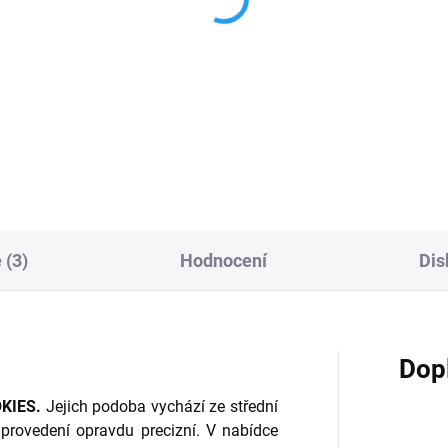
NÍK - dřevěný stojánek
KONÍK - dřevěná figur
pastelkami
224 Kč
6 Kč
Do košíku
Do košíku
 (3)
Hodnocení
Dis
Dop
OKIES.
Jejich podoba vychází ze střední
 provedení opravdu precizní. V nabídce