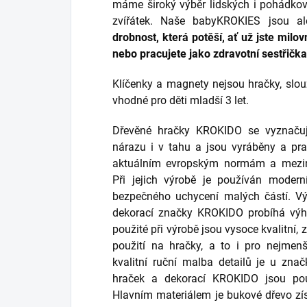
máme široký výběr lidských i pohádkov
zvířátek. Naše babyKROKIES jsou a
drobnost, která potěší, ať už jste mil
nebo pracujete jako zdravotní sestřičk
Klíčenky a magnety nejsou hračky, slo
vhodné pro děti mladší 3 let.
Dřevěné hračky KROKIDO
se vyznaču
nárazu i v tahu a jsou vyráběny a pra
aktuálním evropským normám a mezi
Při jejich výrobě je používán moder
bezpečného uchycení malých částí. Vý
dekorací značky KROKIDO probíhá výhr
použité při výrobě jsou vysoce kvalitní,
použití na hračky, a to i pro nejmen
kvalitní ruční malba detailů je u zn
hraček a dekorací KROKIDO jsou použ
Hlavním materiálem je bukové dřevo z