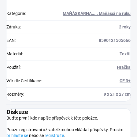
Kategorie
:
MAŇÁSKÁRNA..... Maňásci na ruku
Záruka
:
2 roky
EAN
:
8590121505666
Materiál
:
Textil
Použití
:
Hračka
Věk dle Certifikace
:
CE 3+
Rozměry
:
9 x 21 x 27 cm
Diskuze
Buďte první, kdo napíše příspěvek k této položce.
Pouze registrovaní uživatelé mohou vkládat příspěvky. Prosím
přihlaste se
nebo se
registrujte
.