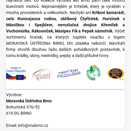
nejmenší děti. Do kolekce výrobků MÚ Brno patří také mnoho
licenčních motivů. Nejznámějším je Krteček, který je vyráběn v
mnoha provedeních a velikostech. Nechybí ani
Krtkovi kamarádi,
celá Rumcajsova rodina, oblíbený Čtyřlístek, Hurvínek s
Máničkou i Spejblem, nerozlučná dvojice Křemílek a
Vochomůrka, Rákosníček, Maxipes Fík a Pepek námořník.
Výčet
sortimentu hraček, na kterých najdete visačku s logem
MORAVSKÁ ÚSTŘEDNA BRNO, tím zdaleka nekončí. Návrháři
firmy stvořili dlouhou řadu dalších pohádkových postaviček, k
tomu králíky, slony, medvídky, pejsky a další přítulné tvory.
Výrobce:
Moravská Ústředna Brno
Bohunická 576/52
619 00, BRNO
Email: info@mubrno.cz