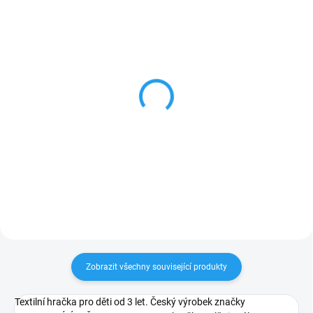
ZNACKA_KROKIDO
SKLADEM
SKLADEM
Mánička - ručně
Krteček - Taštička
malovaná tužka
20x8cm zelená
117 Kč
158 Kč
Do košíku
Do košíku
Zobrazit všechny související produkty
Textilní hračka pro děti od 3 let. Český výrobek značky