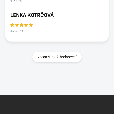
3.7.2026
LENKA KOTRČOVÁ
3.7.2026
Zobrazit další hodnocení
Z
á
p