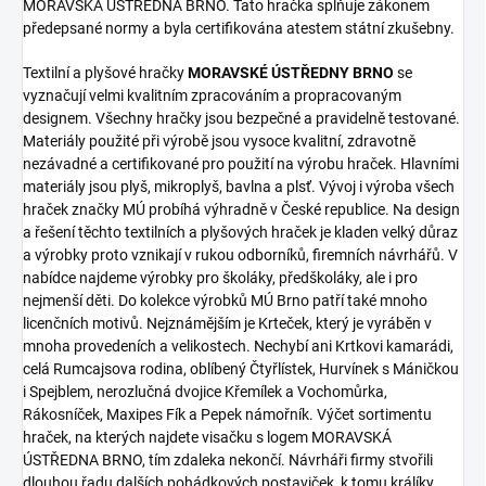
MORAVSKÁ ÚSTŘEDNA BRNO. Tato hračka splňuje zákonem
předepsané normy a byla certifikována atestem státní zkušebny.
Textilní a plyšové hračky
MORAVSKÉ ÚSTŘEDNY BRNO
se
vyznačují velmi kvalitním zpracováním a propracovaným
designem. Všechny hračky jsou bezpečné a pravidelně testované.
Materiály použité při výrobě jsou vysoce kvalitní, zdravotně
nezávadné a certifikované pro použití na výrobu hraček. Hlavními
materiály jsou plyš, mikroplyš, bavlna a plsť. Vývoj i výroba všech
hraček značky MÚ probíhá výhradně v České republice. Na design
a řešení těchto textilních a plyšových hraček je kladen velký důraz
a výrobky proto vznikají v rukou odborníků, firemních návrhářů. V
nabídce najdeme výrobky pro školáky, předškoláky, ale i pro
nejmenší děti. Do kolekce výrobků MÚ Brno patří také mnoho
licenčních motivů. Nejznámějším je Krteček, který je vyráběn v
mnoha provedeních a velikostech. Nechybí ani Krtkovi kamarádi,
celá Rumcajsova rodina, oblíbený Čtyřlístek, Hurvínek s Máničkou
i Spejblem, nerozlučná dvojice Křemílek a Vochomůrka,
Rákosníček, Maxipes Fík a Pepek námořník. Výčet sortimentu
hraček, na kterých najdete visačku s logem MORAVSKÁ
ÚSTŘEDNA BRNO, tím zdaleka nekončí. Návrháři firmy stvořili
dlouhou řadu dalších pohádkových postaviček, k tomu králíky,