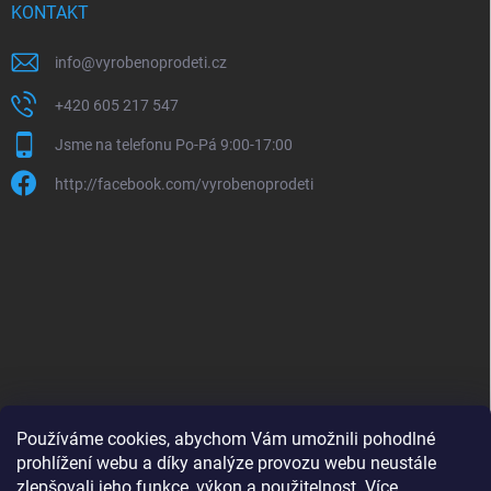
KONTAKT
info
@
vyrobenoprodeti.cz
+420 605 217 547
Jsme na telefonu Po-Pá 9:00-17:00
http://facebook.com/vyrobenoprodeti
Používáme cookies, abychom Vám umožnili pohodlné
prohlížení webu a díky analýze provozu webu neustále
zlepšovali jeho funkce, výkon a použitelnost.
Více
B2B shop pro obchodníky - www.krokido.cz