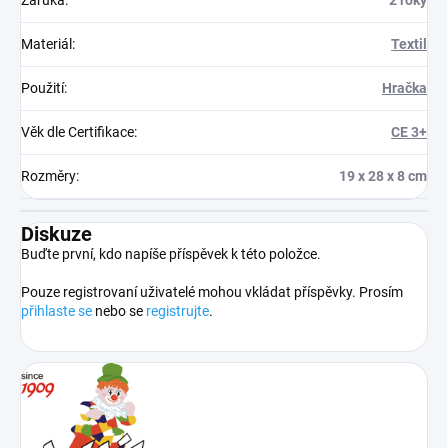
Záruka
:
2 roky
Materiál
:
Textil
Použití
:
Hračka
Věk dle Certifikace
:
CE 3+
Rozměry
:
19 x 28 x 8 cm
Diskuze
Buďte první, kdo napíše příspěvek k této položce.
Pouze registrovaní uživatelé mohou vkládat příspěvky. Prosím
přihlaste se
nebo se
registrujte
.