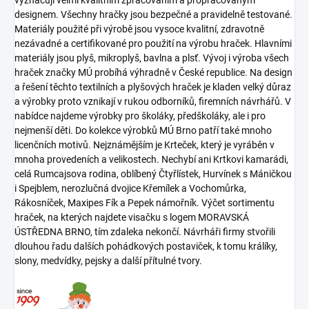
vyznačují velmi kvalitním zpracováním a propracovaným
designem. Všechny hračky jsou bezpečné a pravidelně testované.
Materiály použité při výrobě jsou vysoce kvalitní, zdravotně
nezávadné a certifikované pro použití na výrobu hraček. Hlavními
materiály jsou plyš, mikroplyš, bavlna a plsť. Vývoj i výroba všech
hraček značky MÚ probíhá výhradně v České republice. Na design
a řešení těchto textilních a plyšových hraček je kladen velký důraz
a výrobky proto vznikají v rukou odborníků, firemních návrhářů. V
nabídce najdeme výrobky pro školáky, předškoláky, ale i pro
nejmenší děti. Do kolekce výrobků MÚ Brno patří také mnoho
licenčních motivů. Nejznámějším je Krteček, který je vyráběn v
mnoha provedeních a velikostech. Nechybí ani Krtkovi kamarádi,
celá Rumcajsova rodina, oblíbený Čtyřlístek, Hurvínek s Máničkou
i Spejblem, nerozlučná dvojice Křemílek a Vochomůrka,
Rákosníček, Maxipes Fík a Pepek námořník. Výčet sortimentu
hraček, na kterých najdete visačku s logem MORAVSKÁ
ÚSTŘEDNA BRNO, tím zdaleka nekončí. Návrháři firmy stvořili
dlouhou řadu dalších pohádkových postaviček, k tomu králíky,
slony, medvídky, pejsky a další přítulné tvory.