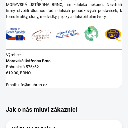
MORAVSKÁ ÚSTŘEDNA BRNO, tím zdaleka nekončí. Návrháři
firmy stvořili dlouhou řadu dalších pohádkových postaviček, k
tomu králíky, slony, medvídky, pejsky a další přítulné tvory.
Výrobce:
Moravská Ústředna Brno
Bohunická 576/52
619 00, BRNO
Email: info@mubrno.cz