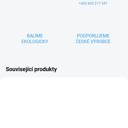
+420 605 217 547
BALÍME
PODPORUJEME
EKOLOGICKY
ČESKÉ VÝROBCE
Související produkty
ZNACKA_MASEK
ZNACKA_USTREDNA_BRNO
SKLADEM
SKLADEM