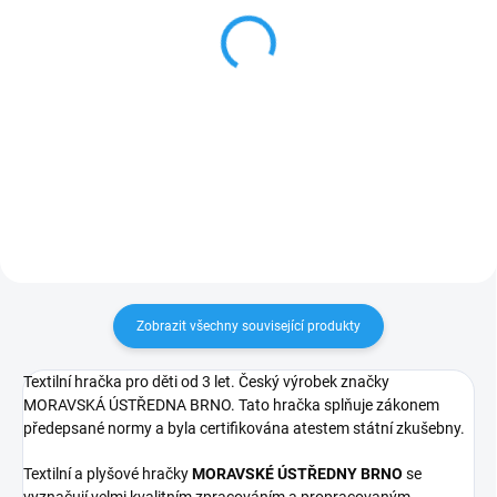
VLK - dřevěná loutka
Pohádková sada
20cm
maňásků - O TŘECH
PRASÁTKÁCH
599 Kč
1 513 Kč
Do košíku
Do košíku
Zobrazit všechny související produkty
Textilní hračka pro děti od 3 let. Český výrobek značky
MORAVSKÁ ÚSTŘEDNA BRNO. Tato hračka splňuje zákonem
předepsané normy a byla certifikována atestem státní zkušebny.
Textilní a plyšové hračky
MORAVSKÉ ÚSTŘEDNY BRNO
se