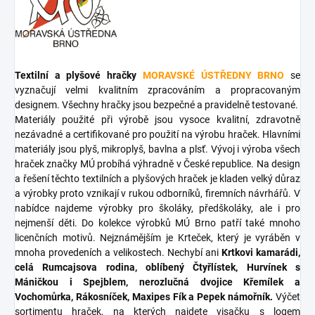
Textilní a plyšové hračky
MORAVSKÉ ÚSTŘEDNY BRNO
se
vyznačují velmi kvalitním zpracováním a propracovaným
designem. Všechny hračky jsou bezpečné a pravidelně testované.
Materiály použité při výrobě jsou vysoce kvalitní, zdravotně
nezávadné a certifikované pro použití na výrobu hraček. Hlavními
materiály jsou plyš, mikroplyš, bavlna a plsť. Vývoj i výroba všech
hraček značky MÚ probíhá výhradně v České republice. Na design
a řešení těchto textilních a plyšových hraček je kladen velký důraz
a výrobky proto vznikají v rukou odborníků, firemních návrhářů. V
nabídce najdeme výrobky pro školáky, předškoláky, ale i pro
nejmenší děti. Do kolekce výrobků MÚ Brno patří také mnoho
licenčních motivů. Nejznámějším je Krteček, který je vyráběn v
mnoha provedeních a velikostech. Nechybí ani
Krtkovi kamarádi,
celá Rumcajsova rodina, oblíbený Čtyřlístek, Hurvínek s
Máničkou i Spejblem, nerozlučná dvojice Křemílek a
Vochomůrka, Rákosníček, Maxipes Fík a Pepek námořník.
Výčet
sortimentu hraček, na kterých najdete visačku s logem