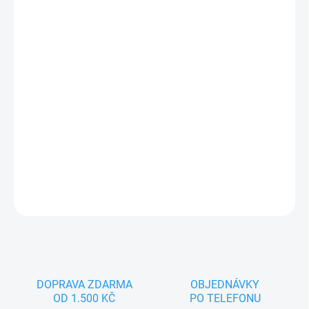
−
+
Přidat do košíku
Jsem Vlk, pohádkový maňásek pro spoustu zábavy. Nejlépe se
cítím na dětské nebo dámské ruce. Splňuji všechny zákonem
předepsané normy, tak hurá pojď si se mnou hrát..
DETAILNÍ INFORMACE
ZEPTAT SE
DOPRAVA ZDARMA
OBJEDNÁVKY
OD 1.500 KČ
PO TELEFONU