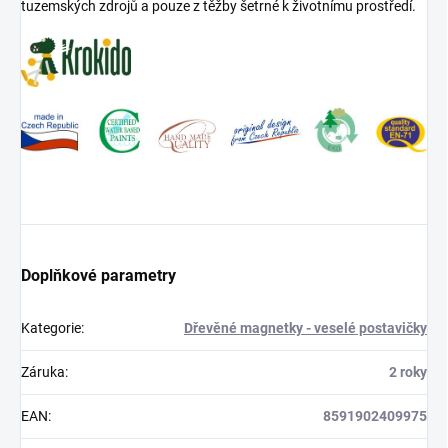
tuzemských zdrojů a pouze z těžby šetrné k životnímu prostředí.
Doplňkové parametry
Kategorie
:
Dřevěné magnetky - veselé postavičky
Záruka
:
2 roky
EAN
:
8591902409975