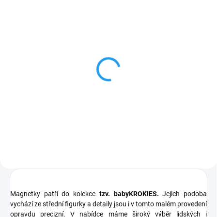
SKLADEM
ČERVENÁ KARKULKA -
dřevěná figurka
286 Kč
Do košíku
Magnetky patří do kolekce
tzv. babyKROKIES.
Jejich podoba
vychází ze střední figurky a detaily jsou i v tomto malém provedení
opravdu precizní. V nabídce máme široký výběr lidských i