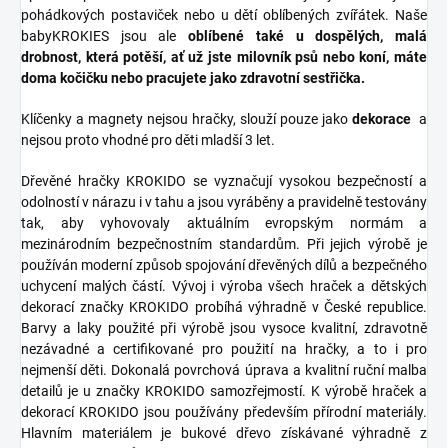
pohádkových postaviček nebo u dětí oblíbených zvířátek. Naše
babyKROKIES jsou ale
oblíbené také u dospělých, malá
drobnost, která potěší, ať už jste milovník psů nebo koní, máte
doma kočičku nebo pracujete jako zdravotní sestřička.
Klíčenky a magnety nejsou hračky, slouží pouze jako
dekorace
a
nejsou proto vhodné pro děti mladší 3 let.
Dřevěné hračky KROKIDO
se vyznačují vysokou bezpečností a
odolností v nárazu i v tahu a jsou vyráběny a pravidelně testovány
tak, aby vyhovovaly aktuálním evropským normám a
mezinárodním bezpečnostním standardům. Při jejich výrobě je
používán moderní způsob spojování dřevěných dílů a bezpečného
uchycení malých částí. Vývoj i výroba všech hraček a dětských
dekorací značky KROKIDO probíhá výhradně v České republice.
Barvy a laky použité při výrobě jsou vysoce kvalitní, zdravotně
nezávadné a certifikované pro použití na hračky, a to i pro
nejmenší děti. Dokonalá povrchová úprava a kvalitní ruční malba
detailů je u značky KROKIDO samozřejmostí. K výrobě hraček a
dekorací KROKIDO jsou používány především přírodní materiály.
Hlavním materiálem je bukové dřevo získávané výhradně z