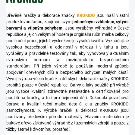
Dřevěné hračky a dekorace značky
KROKIDO
jsou naší vlastní
produktovou řadou, zaujmou svým
jedinečným vzhledem, sytými
barvami a vtipným pohybem.
Jsou vyráběny výhradně v České
republice a jejich velkým přínosem je originální ruční malba celkový
podíl ruční práce, jejichž výsledkem je vysoká kvalita. Vyznačují se
vysokou bezpečností a odolností v nárazu i v tahu a jsou
vyráběny a pravidelně testovány tak, aby vyhovovaly aktuálním
evropským normám a mezinárodním bezpečnostním
standardům. Při jejich výrobě je používán moderní způsob
spojování dřevěných dílů a bezpečného uchycení malých částí.
Vývoj i výroba všech hraček a dětských dekorací značky KROKIDO
probíhá pouze v České republice. Barvy a laky použité při výrobě
jsou vysoce kvalitní, zdravotně nezávadné a certifikované pro
použití na hračky, a to i pro nejmenší děti. Dokonalá povrchová
úprava a kvalitní ruční malba detailů je u značky KROKIDO
samozřejmostí. K výrobě hraček a dekorací KROKIDO jsou
používány především přírodní materiály. Hlavním materiálem je
bukové dřevo získávané výhradně z tuzemských zdrojů a pouze z
těžby šetrné k životnímu prostředí.