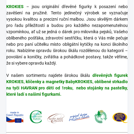
KROKIES
– jsou originální dřevěné figurky k posazení nebo
zavěšení na pružině. Tento jedinečný výrobek se vyznačuje
vysokou kvalitou a precizní ruční malbou. Jsou skvělým dárkem
pro řadu příležitostí a budou pro každého nezapomenutelnou
vzpomínkou, ať už se jedná o dárek pro milovníka pejsků, Vašeho
oblíbeného pošťáka, zdravotní sestřičku, která o Vás mile pečuje
nebo pro paní učitelku místo obligátní kytičky na konci školního
roku. Nabízíme opravdu širokou škálu rozdělenou do kategorií –
povolání a koníčky, zvířátka a pohádkové postavy, takže věříme,
že si vybere opravdu každý.
V našem sortimentu najdete širokou škálu
dřevěných figurek
KROKIES, klíčenky a magnetky BabyKROKIES, oblíbené strkadlo
na tyči HAVRAN pro děti od 1roku, nebo stojánky na pastelky,
které ladí s našimi figurkami.