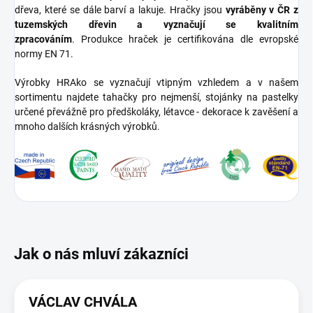
dřeva, které se dále barví a lakuje.
Hračky jsou
vyr
áběny v ČR
z
tuzemských dřevin a vyznačují se kvalitním
zpracováním
.
Produkce hraček je certifikována dle evropské
normy EN 71.
Výrobky HRAko se vyznačují vtipným vzhledem a v našem
sortimentu najdete tahačky pro nejmenší, stojánky na pastelky
určené převážně pro předškoláky, létavce - dekorace k zavěšení a
mnoho dalších krásných výrobků.
VÁCLAV CHVÁLA