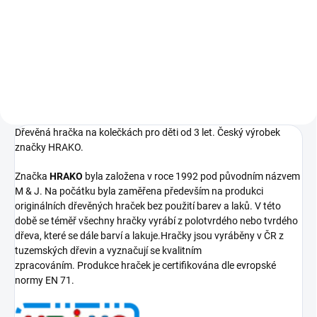
278 Kč
Do košíku
Dřevěná hračka na kolečkách pro děti od 3 let. Český výrobek
značky HRAKO.
Značka
HRAKO
byla založena v roce 1992 pod původním názvem
M & J. Na počátku byla zaměřena především na produkci
originálních dřevěných hraček bez použití barev a laků.
V této
době se téměř všechny hračky vyrábí z polotvrdého nebo tvrdého
dřeva, které se dále barví a lakuje.
Hračky jsou vyr
áběny v ČR
z
tuzemských dřevin a vyznačují se kvalitním
zpracováním.
Produkce hraček je certifikována dle evropské
normy EN 71.