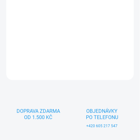
Kluci, ahoj tady Červený Valník. Můžu ti sloužit samostatně nebo
mě můžeš připojit ke traktoru a nakládat co bude potřeba. Se
mnou si užiješ spoustu zábavy.
DETAILNÍ INFORMACE
ZEPTAT SE
DOPRAVA ZDARMA
OBJEDNÁVKY
OD 1.500 KČ
PO TELEFONU
+420 605 217 547