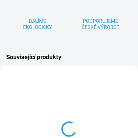
BALÍME
PODPORUJEME
EKOLOGICKY
ČESKÉ VÝROBCE
Související produkty
ZNACKA_HRAKO
SKLADEM
TRAKTOR ČERVENÝ s
vlečkou