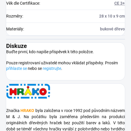
Věk dle Certifikace
:
CE 3+
Rozměry
:
28 x 10 x 9 cm
Materiály
:
bukové dřevo
Diskuze
Buďte první, kdo napíše příspěvek k této položce.
Pouze registrovaní uživatelé mohou vkládat příspěvky. Prosím
přihlaste se
nebo se
registrujte
.
Značka
HRAKO
byla založena v roce 1992 pod původním názvem
M & J. Na počátku byla zaměřena především na produkci
originálních dřevěných hraček bez použití barev a laků.
V této
době se téměř všechny hračky vyrábí z polotvrdého nebo tvrdého