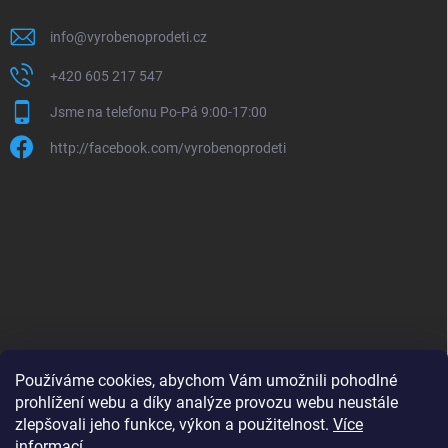
info
@
vyrobenoprodeti.cz
+420 605 217 547
Jsme na telefonu Po-Pá 9:00-17:00
http://facebook.com/vyrobenoprodeti
Používáme cookies, abychom Vám umožnili pohodlné
prohlížení webu a díky analýze provozu webu neustále
zlepšovali jeho funkce, výkon a použitelnost.
Více
B2B shop pro obchodníky - www.krokido.cz
informací