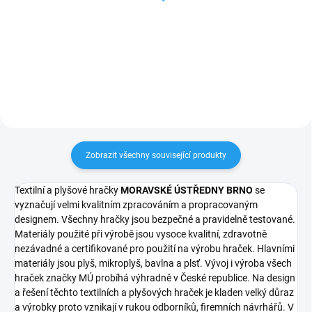
158 Kč
117 Kč
Do košíku
Do košíku
Zobrazit všechny související produkty
Textilní a plyšové hračky
MORAVSKÉ ÚSTŘEDNY BRNO
se
vyznačují velmi kvalitním zpracováním a propracovaným
designem. Všechny hračky jsou bezpečné a pravidelně testované.
Materiály použité při výrobě jsou vysoce kvalitní, zdravotně
nezávadné a certifikované pro použití na výrobu hraček. Hlavními
materiály jsou plyš, mikroplyš, bavlna a plsť. Vývoj i výroba všech
hraček značky MÚ probíhá výhradně v České republice. Na design
a řešení těchto textilních a plyšových hraček je kladen velký důraz
a výrobky proto vznikají v rukou odborníků, firemních návrhářů. V