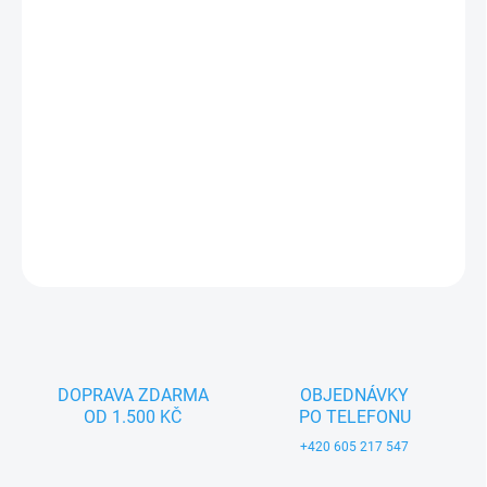
−
+
Přidat do košíku
Textilní hračka pro děti od 3 let. Český výrobek značky MORAVSKÁ
ÚSTŘEDNA BRNO.
DETAILNÍ INFORMACE
ZEPTAT SE
DOPRAVA ZDARMA
OBJEDNÁVKY
OD 1.500 KČ
PO TELEFONU
+420 605 217 547