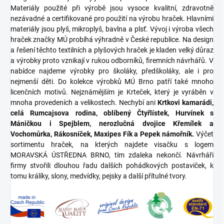
Materiály použité při výrobě jsou vysoce kvalitní, zdravotně
nezávadné a certifikované pro použití na výrobu hraček. Hlavními
materiály jsou plyš, mikroplyš, bavlna a plsť. Vývoj i výroba všech
hraček značky MÚ probíhá výhradně v České republice. Na design
a řešení těchto textilních a plyšových hraček je kladen velký důraz
a výrobky proto vznikají v rukou odborníků, firemních návrhářů. V
nabídce najdeme výrobky pro školáky, předškoláky, ale i pro
nejmenší děti. Do kolekce výrobků MÚ Brno patří také mnoho
licenčních motivů. Nejznámějším je Krteček, který je vyráběn v
mnoha provedeních a velikostech. Nechybí ani
Krtkovi kamarádi,
celá Rumcajsova rodina, oblíbený Čtyřlístek, Hurvínek s
Máničkou i Spejblem, nerozlučná dvojice Křemílek a
Vochomůrka, Rákosníček, Maxipes Fík a Pepek námořník.
Výčet
sortimentu hraček, na kterých najdete visačku s logem
MORAVSKÁ ÚSTŘEDNA BRNO, tím zdaleka nekončí. Návrháři
firmy stvořili dlouhou řadu dalších pohádkových postaviček, k
tomu králíky, slony, medvídky, pejsky a další přítulné tvory.