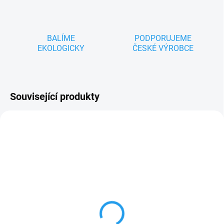
BALÍME
PODPORUJEME
EKOLOGICKY
ČESKÉ VÝROBCE
Související produkty
ZNACKA_USTREDNA_BRNO
NOVINKA
TIP
ZNACKA_KROKIDO
SKLADEM
SKLADEM
Krteček - Taštička
Mánička - ručně
20x8cm zelená
malovaná tužka