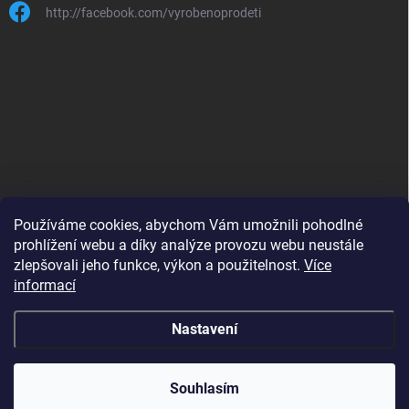
http://facebook.com/vyrobenoprodeti
Používáme cookies, abychom Vám umožnili pohodlné
prohlížení webu a díky analýze provozu webu neustále
zlepšovali jeho funkce, výkon a použitelnost.
Více
B2B shop pro obchodníky - www.krokido.cz
informací
Nastavení
Copyright 2026
Vyrobenoprodeti.cz
. Všechna práva vyhrazena.
Souhlasím
Vytvořil Shoptet