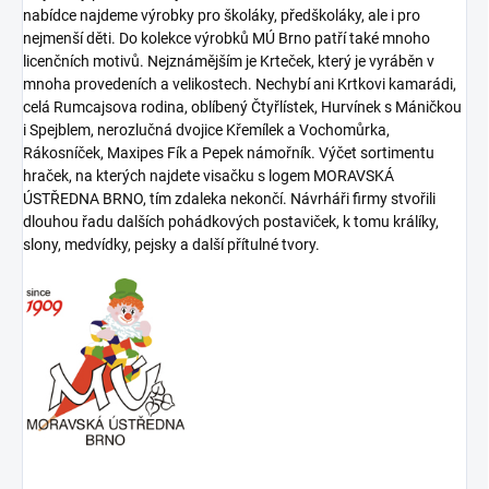
nabídce najdeme výrobky pro školáky, předškoláky, ale i pro
nejmenší děti. Do kolekce výrobků MÚ Brno patří také mnoho
licenčních motivů. Nejznámějším je Krteček, který je vyráběn v
mnoha provedeních a velikostech. Nechybí ani Krtkovi kamarádi,
celá Rumcajsova rodina, oblíbený Čtyřlístek, Hurvínek s Máničkou
i Spejblem, nerozlučná dvojice Křemílek a Vochomůrka,
Rákosníček, Maxipes Fík a Pepek námořník. Výčet sortimentu
hraček, na kterých najdete visačku s logem MORAVSKÁ
ÚSTŘEDNA BRNO, tím zdaleka nekončí. Návrháři firmy stvořili
dlouhou řadu dalších pohádkových postaviček, k tomu králíky,
slony, medvídky, pejsky a další přítulné tvory.