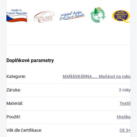
Doplňkové parametry
Kategorie
:
MAŇÁSKÁRNA..... Maňásci na ruku
Záruka
:
2 roky
Materiál
:
Textil
Použití
:
Hračka
Věk dle Certifikace
:
CE 3+