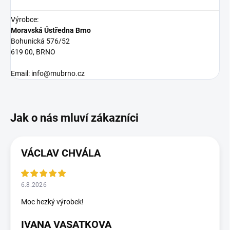
Výrobce:
Moravská Ústředna Brno
Bohunická 576/52
619 00, BRNO
Email: info@mubrno.cz
VÁCLAV CHVÁLA
6.8.2026
Moc hezký výrobek!
IVANA VASATKOVA