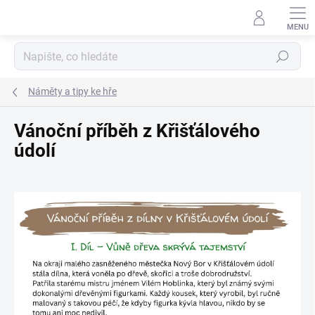
Přejít
na
obsah
Hledat
Náměty a tipy ke hře
Vánoční příběh z Křišťálového
údolí