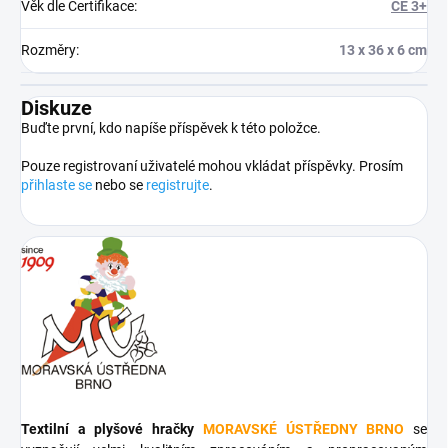
Věk dle Certifikace
:
CE 3+
Rozměry
:
13 x 36 x 6 cm
Diskuze
Buďte první, kdo napíše příspěvek k této položce.
Pouze registrovaní uživatelé mohou vkládat příspěvky. Prosím
přihlaste se
nebo se
registrujte
.
Textilní a plyšové hračky
MORAVSKÉ ÚSTŘEDNY BRNO
se