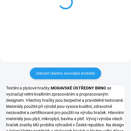
Krteček - Zástěrka
Krteček - Taštička
červená 59cm
20x8cm zelená
169 Kč
158 Kč
Do košíku
Do košíku
Zobrazit všechny související produkty
Textilní a plyšové hračky
MORAVSKÉ ÚSTŘEDNY BRNO
se
vyznačují velmi kvalitním zpracováním a propracovaným
designem. Všechny hračky jsou bezpečné a pravidelně testované.
Materiály použité při výrobě jsou vysoce kvalitní, zdravotně
nezávadné a certifikované pro použití na výrobu hraček. Hlavními
materiály jsou plyš, mikroplyš, bavlna a plsť. Vývoj i výroba všech
hraček značky MÚ probíhá výhradně v České republice. Na design