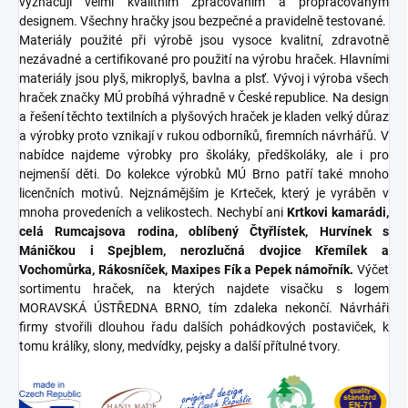
vyznačují velmi kvalitním zpracováním a propracovaným
designem. Všechny hračky jsou bezpečné a pravidelně testované.
Materiály použité při výrobě jsou vysoce kvalitní, zdravotně
nezávadné a certifikované pro použití na výrobu hraček. Hlavními
materiály jsou plyš, mikroplyš, bavlna a plsť. Vývoj i výroba všech
hraček značky MÚ probíhá výhradně v České republice. Na design
a řešení těchto textilních a plyšových hraček je kladen velký důraz
a výrobky proto vznikají v rukou odborníků, firemních návrhářů. V
nabídce najdeme výrobky pro školáky, předškoláky, ale i pro
nejmenší děti. Do kolekce výrobků MÚ Brno patří také mnoho
licenčních motivů. Nejznámějším je Krteček, který je vyráběn v
mnoha provedeních a velikostech. Nechybí ani
Krtkovi kamarádi,
celá Rumcajsova rodina, oblíbený Čtyřlístek, Hurvínek s
Máničkou i Spejblem, nerozlučná dvojice Křemílek a
Vochomůrka, Rákosníček, Maxipes Fík a Pepek námořník.
Výčet
sortimentu hraček, na kterých najdete visačku s logem
MORAVSKÁ ÚSTŘEDNA BRNO, tím zdaleka nekončí. Návrháři
firmy stvořili dlouhou řadu dalších pohádkových postaviček, k
tomu králíky, slony, medvídky, pejsky a další přítulné tvory.