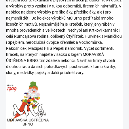
a řešení těchto textilních a plyšových hraček je kladen velký důraz
a výrobky proto vznikají v rukou odborníků, firemních návrhářů. V
nabídce najdeme výrobky pro školáky, předškoláky, ale i pro
nejmenší děti. Do kolekce výrobků MÚ Brno patří také mnoho
licenčních motivů. Nejznámějším je Krteček, který je vyráběn v
mnoha provedeních a velikostech. Nechybí ani Krtkovi kamarádi,
celá Rumcajsova rodina, oblíbený Čtyřlístek, Hurvínek s Máničkou
i Spejblem, nerozlučná dvojice Křemílek a Vochomůrka,
Rákosníček, Maxipes Fík a Pepek námořník. Výčet sortimentu
hraček, na kterých najdete visačku s logem MORAVSKÁ
ÚSTŘEDNA BRNO, tím zdaleka nekončí. Návrháři firmy stvořili
dlouhou řadu dalších pohádkových postaviček, k tomu králíky,
slony, medvídky, pejsky a další přítulné tvory.