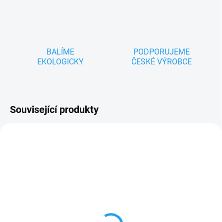
BALÍME
PODPORUJEME
EKOLOGICKY
ČESKÉ VÝROBCE
Související produkty
ZNACKA_USTREDNA_BRNO
ZNACKA_USTREDNA_BRNO
SKLADEM
SKLADEM