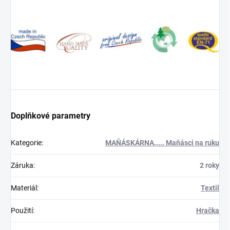
Doplňkové parametry
Kategorie
:
MAŇÁSKÁRNA..... Maňásci na ruku
Záruka
:
2 roky
Materiál
:
Textil
Použití
:
Hračka