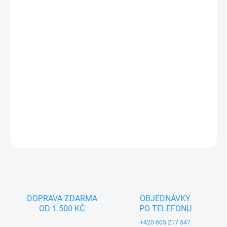
−
+
Přidat do košíku
Textilní hračka pro děti od 3 let. Český výrobek značky MORAVSKÁ
ÚSTŘEDNA BRNO.
DETAILNÍ INFORMACE
ZEPTAT SE
DOPRAVA ZDARMA
OBJEDNÁVKY
OD 1.500 KČ
PO TELEFONU
+420 605 217 547