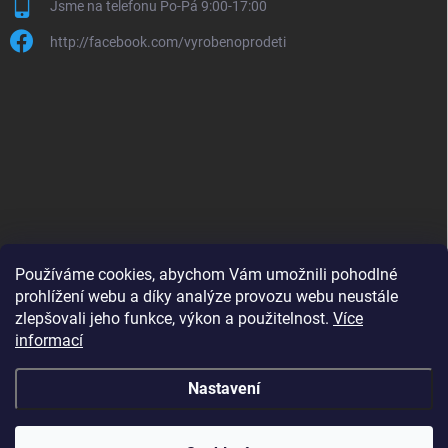
Jsme na telefonu Po-Pá 9:00-17:00
http://facebook.com/vyrobenoprodeti
Používáme cookies, abychom Vám umožnili pohodlné
prohlížení webu a díky analýze provozu webu neustále
zlepšovali jeho funkce, výkon a použitelnost.
Více
B2B shop pro obchodníky - www.krokido.cz
informací
Nastavení
Copyright 2026
Vyrobenoprodeti.cz
. Všechna práva vyhrazena.