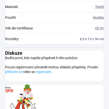
Materiál
:
Textil
Použití
:
Hračka
Věk dle Certifikace
:
CE 3+
Rozměry
:
6,5 x 13 x 36 cm
Diskuze
Buďte první, kdo napíše příspěvek k této položce.
Pouze registrovaní uživatelé mohou vkládat příspěvky. Prosím
přihlaste se
nebo se
registrujte
.