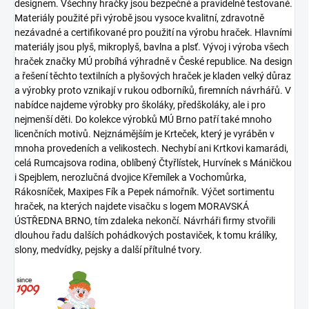
designem. Všechny hračky jsou bezpečné a pravidelně testované.
Materiály použité při výrobě jsou vysoce kvalitní, zdravotně
nezávadné a certifikované pro použití na výrobu hraček. Hlavními
materiály jsou plyš, mikroplyš, bavlna a plsť. Vývoj i výroba všech
hraček značky MÚ probíhá výhradně v České republice. Na design
a řešení těchto textilních a plyšových hraček je kladen velký důraz
a výrobky proto vznikají v rukou odborníků, firemních návrhářů. V
nabídce najdeme výrobky pro školáky, předškoláky, ale i pro
nejmenší děti. Do kolekce výrobků MÚ Brno patří také mnoho
licenčních motivů. Nejznámějším je Krteček, který je vyráběn v
mnoha provedeních a velikostech. Nechybí ani Krtkovi kamarádi,
celá Rumcajsova rodina, oblíbený Čtyřlístek, Hurvínek s Máničkou
i Spejblem, nerozlučná dvojice Křemílek a Vochomůrka,
Rákosníček, Maxipes Fík a Pepek námořník. Výčet sortimentu
hraček, na kterých najdete visačku s logem MORAVSKÁ
ÚSTŘEDNA BRNO, tím zdaleka nekončí. Návrháři firmy stvořili
dlouhou řadu dalších pohádkových postaviček, k tomu králíky,
slony, medvídky, pejsky a další přítulné tvory.