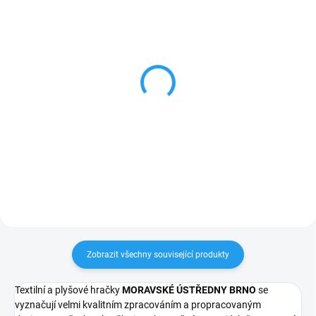
SKLADEM
SKLADEM
Víla růžová - maňásek v
Mánička - ručně
kornoutu 38cm
malovaná tužka
229 Kč
117 Kč
Do košíku
Do košíku
Zobrazit všechny související produkty
Textilní a plyšové hračky
MORAVSKÉ ÚSTŘEDNY BRNO
se
vyznačují velmi kvalitním zpracováním a propracovaným