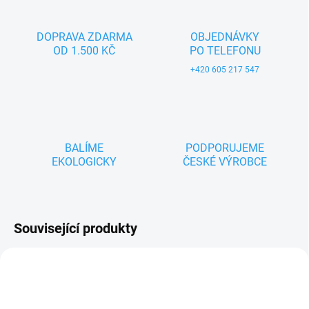
DOPRAVA ZDARMA
OBJEDNÁVKY
OD 1.500 KČ
PO TELEFONU
+420 605 217 547
BALÍME
PODPORUJEME
EKOLOGICKY
ČESKÉ VÝROBCE
Související produkty
ZNACKA_USTREDNA_BRNO
NOVINKA
TIP
ZNACKA_KROKIDO