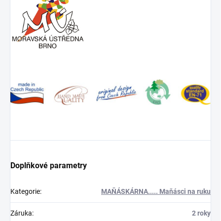
Doplňkové parametry
Kategorie
:
MAŇÁSKÁRNA..... Maňásci na ruku
Záruka
:
2 roky