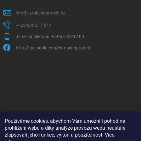
info
@
vyrobenoprodeti.cz
+420 605 217 547
Jsme na telefonu Po-Pá 9:00-17:00
http://facebook.com/vyrobenoprodeti
Používáme cookies, abychom Vám umožnili pohodlné
prohlížení webu a díky analýze provozu webu neustále
zlepšovali jeho funkce, výkon a použitelnost.
Více
B2B shop pro obchodníky - www.krokido.cz