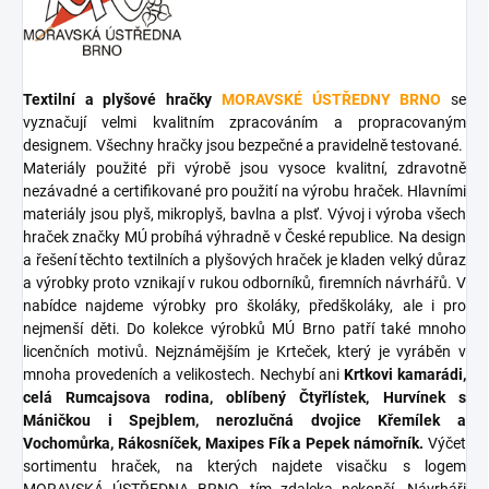
Textilní a plyšové hračky
MORAVSKÉ ÚSTŘEDNY BRNO
se
vyznačují velmi kvalitním zpracováním a propracovaným
designem. Všechny hračky jsou bezpečné a pravidelně testované.
Materiály použité při výrobě jsou vysoce kvalitní, zdravotně
nezávadné a certifikované pro použití na výrobu hraček. Hlavními
materiály jsou plyš, mikroplyš, bavlna a plsť. Vývoj i výroba všech
hraček značky MÚ probíhá výhradně v České republice. Na design
a řešení těchto textilních a plyšových hraček je kladen velký důraz
a výrobky proto vznikají v rukou odborníků, firemních návrhářů. V
nabídce najdeme výrobky pro školáky, předškoláky, ale i pro
nejmenší děti. Do kolekce výrobků MÚ Brno patří také mnoho
licenčních motivů. Nejznámějším je Krteček, který je vyráběn v
mnoha provedeních a velikostech. Nechybí ani
Krtkovi kamarádi,
celá Rumcajsova rodina, oblíbený Čtyřlístek, Hurvínek s
Máničkou i Spejblem, nerozlučná dvojice Křemílek a
Vochomůrka, Rákosníček, Maxipes Fík a Pepek námořník.
Výčet
sortimentu hraček, na kterých najdete visačku s logem