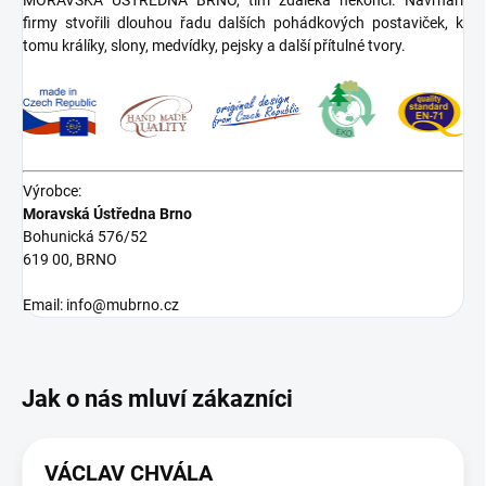
MORAVSKÁ ÚSTŘEDNA BRNO, tím zdaleka nekončí. Návrháři
firmy stvořili dlouhou řadu dalších pohádkových postaviček, k
tomu králíky, slony, medvídky, pejsky a další přítulné tvory.
Výrobce:
Moravská Ústředna Brno
Bohunická 576/52
619 00, BRNO
Email: info@mubrno.cz
VÁCLAV CHVÁLA