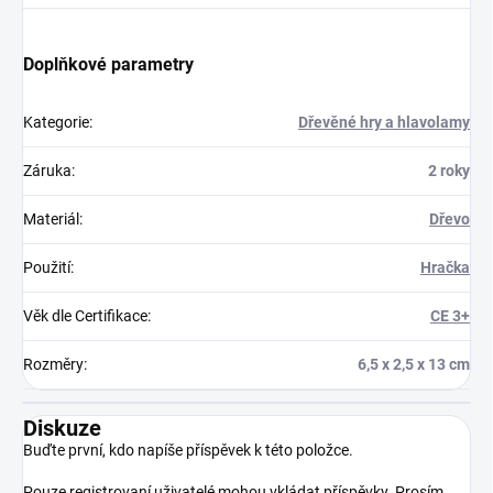
Doplňkové parametry
Kategorie
:
Dřevěné hry a hlavolamy
Záruka
:
2 roky
Materiál
:
Dřevo
Použití
:
Hračka
Věk dle Certifikace
:
CE 3+
Rozměry
:
6,5 x 2,5 x 13 cm
Diskuze
Buďte první, kdo napíše příspěvek k této položce.
Pouze registrovaní uživatelé mohou vkládat příspěvky. Prosím