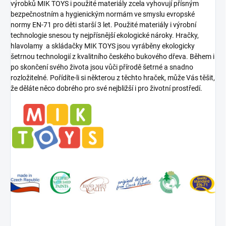
výrobků MIK TOYS i použité materiály zcela vyhovují přísným
bezpečnostním a hygienickým normám ve smyslu evropské
normy EN-71 pro děti starší 3 let. Použité materiály i výrobní
technologie snesou ty nejpřísnější ekologické nároky. Hračky,
hlavolamy a skládačky MIK TOYS jsou vyráběny ekologicky
šetrnou technologií z kvalitního českého bukového dřeva. Během i
po skončení svého života jsou vůči přírodě šetrné a snadno
rozložitelné. Pořídíte-li si některou z těchto hraček, může Vás těšit,
že děláte něco dobrého pro své nejbližší i pro životní prostředí.