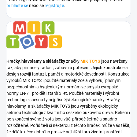
přihlaste se
nebo se
registrujte
.
Hračky, hlavolamy a skládačky
značky
MIK TOYS
jsou navrženy
tak, aby přinášely radost, zábavu a potěšení. Jejich konstrukce a
design rozvíjí fantazii, paměť a motorické dovednosti. Konstrukce
výrobků MIK TOYS i použité materiály zcela vyhovují přísným
bezpečnostním a hygienickým normám ve smyslu evropské
normy EN-71 pro děti starší 3 let. Použité materiály i výrobní
technologie snesou ty nejpřísnější ekologické nároky. Hračky,
hlavolamy a skládačky MIK TOYS jsou vyráběny ekologicky
šetrnou technologií z kvalitního českého bukového dřeva. Během i
po skončení svého života jsou vůči přírodě šetrné a snadno
rozložitelné. Pořídíte-li si některou z těchto hraček, může Vás těšit,
že děláte něco dobrého pro své nejbližší i pro životní prostředí.