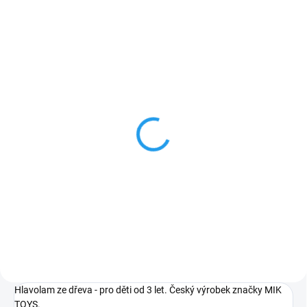
ZNACKA_MIK_TOYS
SKLADEM
SOMA ČERVENÁ -
edukativní dřevěný
hlavolam. Nejen pro děti,
ale i pro dospělé:)
199 Kč
Do košíku
Hlavolam ze dřeva - pro děti od 3 let. Český výrobek značky MIK
TOYS.