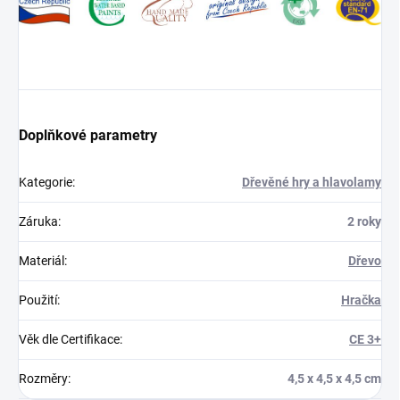
Doplňkové parametry
Kategorie
:
Dřevěné hry a hlavolamy
Záruka
:
2 roky
Materiál
:
Dřevo
Použití
:
Hračka
Věk dle Certifikace
:
CE 3+
Rozměry
:
4,5 x 4,5 x 4,5 cm