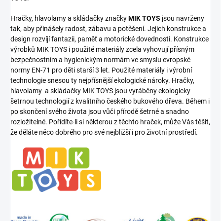
Hračky, hlavolamy a skládačky značky
MIK TOYS
jsou navrženy
tak, aby přinášely radost, zábavu a potěšení. Jejich konstrukce a
design rozvíjí fantazii, paměť a motorické dovednosti. Konstrukce
výrobků MIK TOYS i použité materiály zcela vyhovují přísným
bezpečnostním a hygienickým normám ve smyslu evropské
normy EN-71 pro děti starší 3 let. Použité materiály i výrobní
technologie snesou ty nejpřísnější ekologické nároky. Hračky,
hlavolamy a skládačky MIK TOYS jsou vyráběny ekologicky
šetrnou technologií z kvalitního českého bukového dřeva. Během i
po skončení svého života jsou vůči přírodě šetrné a snadno
rozložitelné. Pořídíte-li si některou z těchto hraček, může Vás těšit,
že děláte něco dobrého pro své nejbližší i pro životní prostředí.