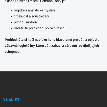
skládají a hledají řešení. Pomáhají rozvíjet:
logické a analytické myšlení
trpělivost a soustředění
jemnou motoriku
kreativitu při hledání nových řešení
Prohlédněte si naši nabídku her a hlavolamů pro děti a objevte
zábavné logické hry, které děti zabaví a zároveň rozvíjejí jejich
schopnosti.
Z
á
p
a
t
í
O NÁKUPU