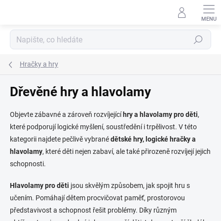
Přejít
na
obsah
Hledat
Hračky a hry
Dřevěné hry a hlavolamy
Objevte zábavné a zároveň rozvíjející
hry a hlavolamy pro děti
,
které podporují logické myšlení, soustředění i trpělivost. V této
kategorii najdete pečlivě vybrané
dětské hry, logické hračky a
hlavolamy
, které děti nejen zabaví, ale také přirozeně rozvíjejí jejich
schopnosti.
Hlavolamy pro děti
jsou skvělým způsobem, jak spojit hru s
učením. Pomáhají dětem procvičovat paměť, prostorovou
představivost a schopnost řešit problémy. Díky různým