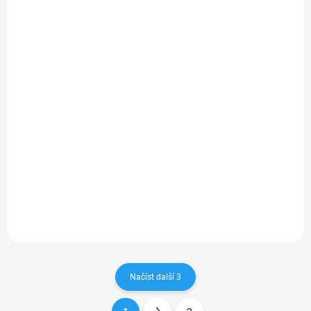
SKLADEM
KOBRA MODRÁ - edukativní dřevěný hlavolam.
Nejen pro děti, ale i pro dospělé:)
175 Kč
Do košíku
Načíst další 3