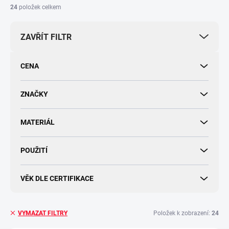
í
24
položek celkem
p
r
ZAVŘÍT FILTR
o
d
u
CENA
k
t
ů
ZNAČKY
MATERIÁL
POUŽITÍ
VĚK DLE CERTIFIKACE
Položek k zobrazení:
24
VYMAZAT FILTRY