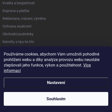
Kvalita a bezpečnost
Doprava a platba
Reklamace, vrácení, výměna
Ochrana soukromí
Obchodní podmínky
Náměty a tipy ke hře
Moje objednávka
Používáme cookies, abychom Vám umožnili pohodlné
prohlížení webu a díky analýze provozu webu neustále
O NÁS
zlepšovali jeho funkce, výkon a použitelnost.
Více
informací
Hodnocení obchodu
Nastavení
Kdo jsme a co nabízíme
Proč u nás nakupovat
Souhlasím
Velkoobchod + Export
Školky a dětské skupiny