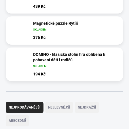
439 Kč
Magnetické puzzle Rytíři
SKLADEM
376 Kč
DOMINO - klasická stolní hra oblíbená k
pobavení dětí i rodičů.
SKLADEM
194 Kč
Ř
a
NEJPRODÁVANĚJŠÍ
NEJLEVNĚJŠÍ
NEJDRAŽŠÍ
z
e
ABECEDNĚ
n