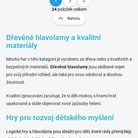
1
2
O
S
v
t
24
položek celkem
l
r
Nahoru
á
á
d
n
a
Dřevěné hlavolamy a kvalitní
k
c
o
í
materiály
p
v
r
á
Mnoho her v této kategorii je vyrobeno ze dřeva nebo z kvalitních a
v
n
k
bezpečných materiálů.
Dřevěné hlavolamy
jsou oblíbené nejen
í
y
pro svůj přírodní vzhled, ale také pro svou odolnost a dlouhou
v
životnost.
ý
p
i
Kvalitní zpracování zaručuje, že si děti mohou s hrami hrát
s
opakovaně a stále objevovat nové způsoby řešení.
u
Hry pro rozvoj dětského myšlení
Logické hry a hlavolamy jsou ideální pro děti, které rády přemýšlejí,