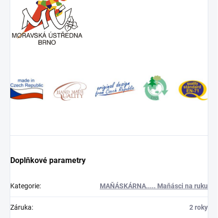
Doplňkové parametry
Kategorie
:
MAŇÁSKÁRNA..... Maňásci na ruku
Záruka
:
2 roky