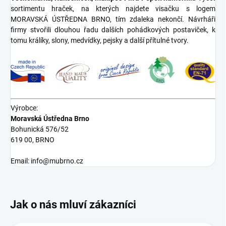
sortimentu hraček, na kterých najdete visačku s logem
MORAVSKÁ ÚSTŘEDNA BRNO, tím zdaleka nekončí. Návrháři
firmy stvořili dlouhou řadu dalších pohádkových postaviček, k
tomu králíky, slony, medvídky, pejsky a další přítulné tvory.
Výrobce:
Moravská Ústředna Brno
Bohunická 576/52
619 00, BRNO
Email: info@mubrno.cz