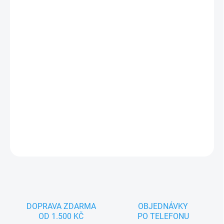
−
+
Přidat do košíku
Jsem Guignol, pohádkový maňásek pro spoustu zábavy. Nejlépe
se cítím na dětské nebo dámské ruce. Splňuji všechny zákonem
předepsané normy, tak hurá pojď si se mnou hrát.
DETAILNÍ INFORMACE
ZEPTAT SE
DOPRAVA ZDARMA
OBJEDNÁVKY
OD 1.500 KČ
PO TELEFONU