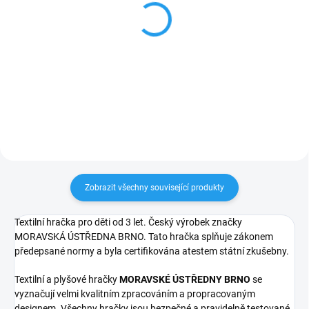
Krteček - Taštička
Mánička - ručně
20x8cm zelená
malovaná tužka
158 Kč
117 Kč
Do košíku
Do košíku
Zobrazit všechny související produkty
Textilní hračka pro děti od 3 let. Český výrobek značky
MORAVSKÁ ÚSTŘEDNA BRNO. Tato hračka splňuje zákonem
předepsané normy a byla certifikována atestem státní zkušebny.
Textilní a plyšové hračky
MORAVSKÉ ÚSTŘEDNY BRNO
se
vyznačují velmi kvalitním zpracováním a propracovaným
designem. Všechny hračky jsou bezpečné a pravidelně testované.