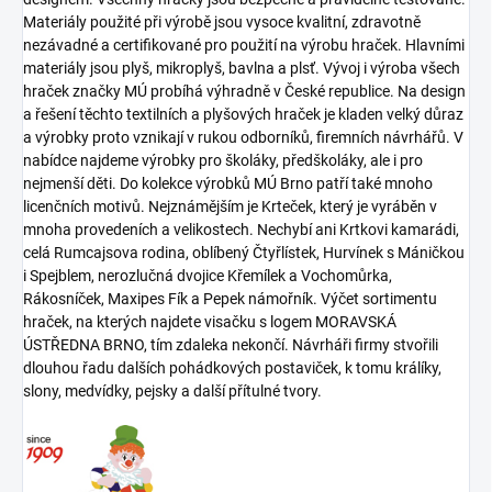
Materiály použité při výrobě jsou vysoce kvalitní, zdravotně
nezávadné a certifikované pro použití na výrobu hraček. Hlavními
materiály jsou plyš, mikroplyš, bavlna a plsť. Vývoj i výroba všech
hraček značky MÚ probíhá výhradně v České republice. Na design
a řešení těchto textilních a plyšových hraček je kladen velký důraz
a výrobky proto vznikají v rukou odborníků, firemních návrhářů. V
nabídce najdeme výrobky pro školáky, předškoláky, ale i pro
nejmenší děti. Do kolekce výrobků MÚ Brno patří také mnoho
licenčních motivů. Nejznámějším je Krteček, který je vyráběn v
mnoha provedeních a velikostech. Nechybí ani Krtkovi kamarádi,
celá Rumcajsova rodina, oblíbený Čtyřlístek, Hurvínek s Máničkou
i Spejblem, nerozlučná dvojice Křemílek a Vochomůrka,
Rákosníček, Maxipes Fík a Pepek námořník. Výčet sortimentu
hraček, na kterých najdete visačku s logem MORAVSKÁ
ÚSTŘEDNA BRNO, tím zdaleka nekončí. Návrháři firmy stvořili
dlouhou řadu dalších pohádkových postaviček, k tomu králíky,
slony, medvídky, pejsky a další přítulné tvory.