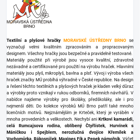
Textilní a plyšové hračky
MORAVSKÉ ÚSTŘEDNY BRNO
se
vyznačují velmi kvalitním zpracováním a propracovaným
designem. Všechny hračky jsou bezpečné a pravidelně testované.
Materiály použité při výrobě jsou vysoce kvalitní, zdravotně
nezávadné a certifikované pro použití na výrobu hraček. Hlavními
materiály jsou plyš, mikroplyš, bavlna a plsť. Vývoj i výroba všech
hraček značky MÚ probíhá výhradně v České republice. Na design
a řešení těchto textilních a plyšových hraček je kladen velký důraz
a výrobky proto vznikají v rukou odborníků, firemních návrhářů. V
nabídce najdeme výrobky pro školáky, předškoláky, ale i pro
nejmenší děti. Do kolekce výrobků MÚ Brno patří také mnoho
licenčních motivů. Nejznámějším je Krteček, který je vyráběn v
mnoha provedeních a velikostech. Nechybí ani
Krtkovi kamarádi,
celá Rumcajsova rodina, oblíbený Čtyřlístek, Hurvínek s
Máničkou i Spejblem, nerozlučná dvojice Křemílek a
Vochomůrka, Rákosníček, Maxipes Fík a Pepek námořník.
Výčet