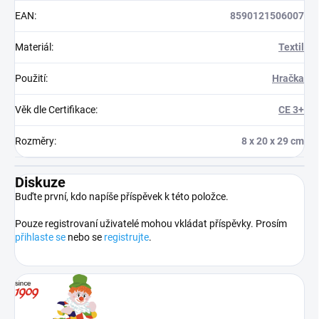
EAN
:
8590121506007
Materiál
:
Textil
Použití
:
Hračka
Věk dle Certifikace
:
CE 3+
Rozměry
:
8 x 20 x 29 cm
Diskuze
Buďte první, kdo napíše příspěvek k této položce.
Pouze registrovaní uživatelé mohou vkládat příspěvky. Prosím
přihlaste se
nebo se
registrujte
.