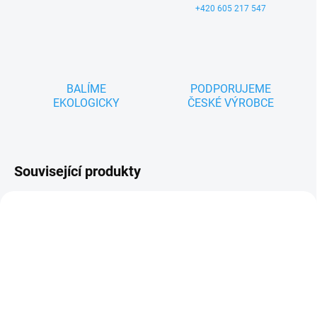
+420 605 217 547
BALÍME
PODPORUJEME
EKOLOGICKY
ČESKÉ VÝROBCE
Související produkty
ZNACKA_USTREDNA_BRNO
NOVINKA
TIP
ZNACKA_KROKIDO
SKLADEM
SKLADEM