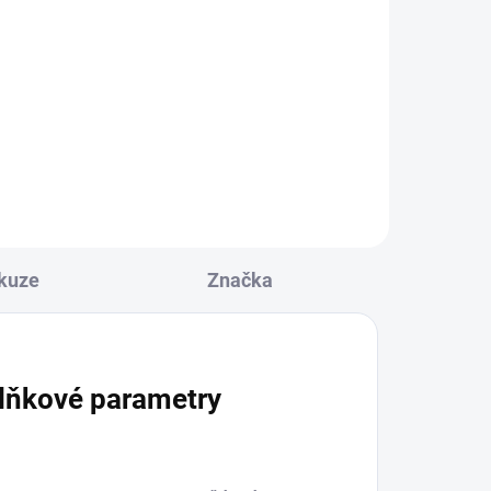
Mánička - ručně
malovaná tužka
117 Kč
Do košíku
kuze
Značka
lňkové parametry