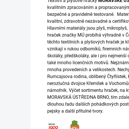
Textilní a plyšové hračky
MORAVSKÉ Ú
kvalitním zpracováním a propracovaný
bezpečné a pravidelně testované. Materi
kvalitní, zdravotně nezávadné a certifik
Hlavními materiály jsou plyš, mikroplyš,
hraček značky MÚ probíhá výhradně v Če
těchto textilních a plyšových hraček je 
vznikají v rukou odborníků, firemních n
školáky, předškoláky, ale i pro nejmenší
také mnoho licenčních motivů. Nejznáměj
mnoha provedeních a velikostech. Nechyb
Rumcajsova rodina, oblíbený Čtyřlístek,
nerozlučná dvojice Křemílek a Vochomůr
námořník. Výčet sortimentu hraček, na k
MORAVSKÁ ÚSTŘEDNA BRNO, tím zdaleka n
dlouhou řadu dalších pohádkových postav
pejsky a další přítulné tvory.