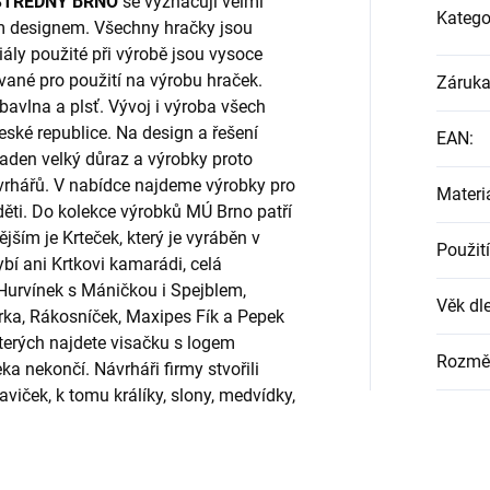
STŘEDNY BRNO
se vyznačují velmi
Katego
m designem. Všechny hračky jsou
ály použité při výrobě jsou vysoce
ované pro použití na výrobu hraček.
Záruk
 bavlna a plsť. Vývoj i výroba všech
ské republice. Na design a řešení
EAN
:
kladen velký důraz a výrobky proto
ávrhářů. V nabídce najdeme výrobky pro
Materi
 děti. Do kolekce výrobků MÚ Brno patří
ším je Krteček, který je vyráběn v
Použití
í ani Krtkovi kamarádi, celá
 Hurvínek s Máničkou i Spejblem,
Věk dle
ka, Rákosníček, Maxipes Fík a Pepek
terých najdete visačku s logem
Rozmě
ekončí. Návrháři firmy stvořili
iček, k tomu králíky, slony, medvídky,