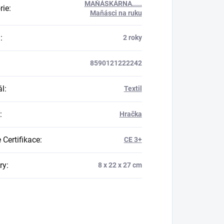
MAŇÁSKÁRNA.....
rie
:
Maňásci na ruku
a
:
2 roky
8590121222242
ál
:
Textil
:
Hračka
 Certifikace
:
CE 3+
ry
:
8 x 22 x 27 cm