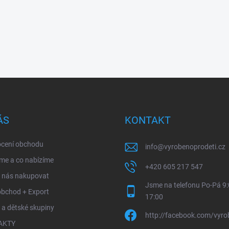
ÁS
KONTAKT
cení obchodu
info
@
vyrobenoprodeti.cz
me a co nabízíme
+420 605 217 547
u nás nakupovat
Jsme na telefonu Po-Pá 9:
obchod + Export
17:00
 a dětské skupiny
http://facebook.com/vyro
AKTY