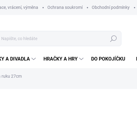
ce, vrácení, výměna
Ochrana soukromí
Obchodní podmínky
Hledat
Y A DIVADLA
HRAČKY A HRY
DO POKOJÍČKU
a ruku 27cm
ní
ZNAČKA:
MORAVSKÁ ÚSTŘEDNA BRNO
332 Kč
Měrná
SKLADEM