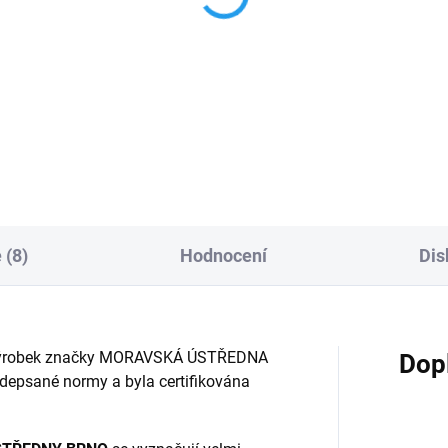
eček - Zástěrka
Krteček - Taštička
rvená 59cm
20x8cm zelená
9 Kč
158 Kč
Do košíku
Do košíku
 (8)
Hodnocení
Dis
ský výrobek značky MORAVSKÁ ÚSTŘEDNA
Dop
depsané normy a byla certifikována