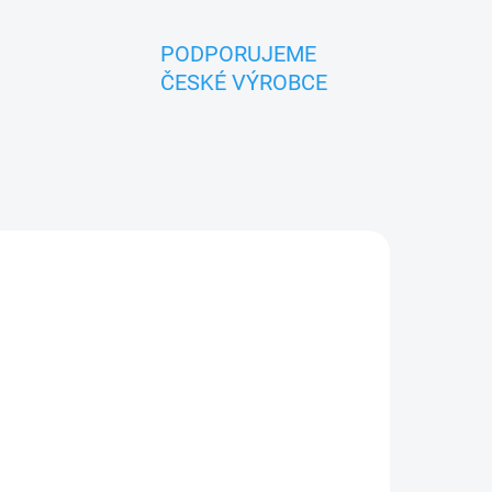
PODPORUJEME
ČESKÉ VÝROBCE
NOVINKA
TIP
ZNACKA_KROKIDO
ADEM
SKLADEM