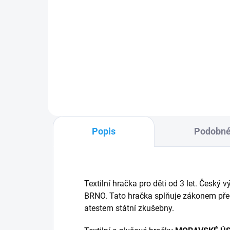
Krteček - Zástěra
Krt
tyrkysová 122-128
če
239 Kč
16
Do košíku
Popis
Podobné
Textilní hračka pro děti od 3 let. Če
BRNO. Tato hračka splňuje zákonem pře
atestem státní zkušebny.