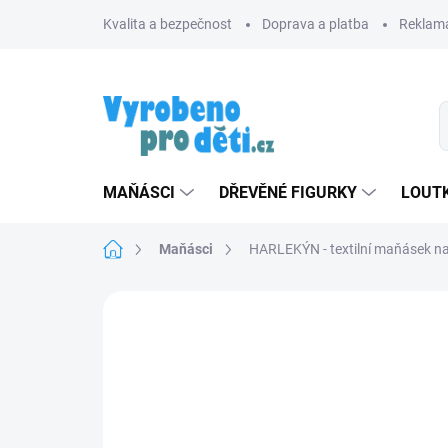
Přejít
Kvalita a bezpečnost
Doprava a platba
Reklama
na
obsah
MAŇÁSCI
DŘEVĚNÉ FIGURKY
LOUTK
Domů
Maňásci
HARLEKÝN - textilní maňásek n
Neohodnoceno
Podrobnosti hodnoce
ZNACKA_USTREDNA_BRNO