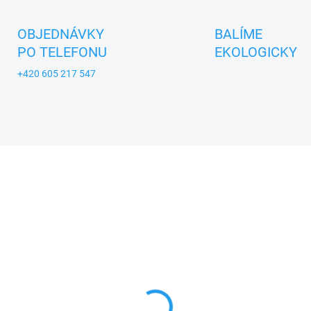
OBJEDNÁVKY
BALÍME
PO TELEFONU
EKOLOGICKY
+420 605 217 547
A_USTREDNA_BRNO
ZNACKA_USTREDNA_BRNO
SKLADEM
SKL