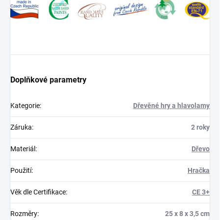
Doplňkové parametry
Kategorie
:
Dřevěné hry a hlavolamy
Záruka
:
2 roky
Materiál
:
Dřevo
Použití
:
Hračka
Věk dle Certifikace
:
CE 3+
Rozměry
:
25 x 8 x 3,5 cm