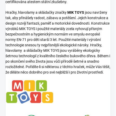
certifikována atestem státní zkušebny.
Hračky, hlavolamy a skládačky značky
MIK TOYS
jsou navrženy
tak, aby přinášely radost, zábavu a potěšení. Jejich konstrukce a
design rozvíjí fantazii, paměť a motorické dovednosti. Konstrukce
výrobků MIK TOYS i použité materiály zcela vyhovují přísným
bezpečnostním a hygienickým normám ve smyslu evropské
normy EN-71 pro děti starší 3 let. Použité materiály i výrobní
technologie snesou ty nejpřísnější ekologické nároky. Hračky,
hlavolamy a skládačky MIK TOYS jsou vyráběny ekologicky
šetrnou technologií z kvalitního českého bukového dřeva. Během i
po skončení svého života jsou vůči přírodě šetrné a snadno
rozložitelné. Pořídíte-li si některou z těchto hraček, může Vás těšit,
že děláte něco dobrého pro své nejbližší i pro životní prostředí.