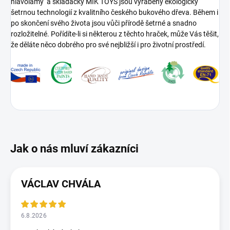
hlavolamy a skládačky MIK TOYS jsou vyráběny ekologicky
šetrnou technologií z kvalitního českého bukového dřeva. Během i
po skončení svého života jsou vůči přírodě šetrné a snadno
rozložitelné. Pořídíte-li si některou z těchto hraček, může Vás těšit,
že děláte něco dobrého pro své nejbližší i pro životní prostředí.
VÁCLAV CHVÁLA
6.8.2026