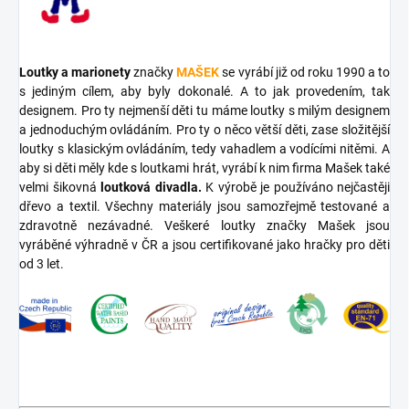
Loutky a marionety
značky
MAŠEK
se vyrábí již od roku 1990 a to
s jediným cílem, aby byly dokonalé. A to jak provedením, tak
designem. Pro ty nejmenší děti tu máme loutky s milým designem
a jednoduchým ovládáním. Pro ty o něco větší děti, zase složitější
loutky s klasickým ovládáním, tedy vahadlem a vodícími nitěmi. A
aby si děti měly kde s loutkami hrát, vyrábí k nim firma Mašek také
velmi šikovná
loutková divadla.
K výrobě je používáno nejčastěji
dřevo a textil. Všechny materiály jsou samozřejmě testované a
zdravotně nezávadné. Veškeré loutky značky Mašek jsou
vyráběné výhradně v ČR a jsou certifikované jako hračky pro děti
od 3 let.