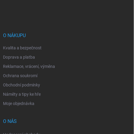
Z
á
p
a
t
í
O NÁKUPU
Kvalita a bezpečnost
Doprava a platba
Reklamace, vrácení, výměna
Ochrana soukromí
Obchodní podmínky
Náměty a tipy ke hře
Moje objednávka
O NÁS