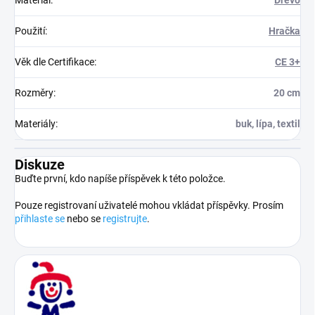
Materiál
:
Dřevo
Použití
:
Hračka
Věk dle Certifikace
:
CE 3+
Rozměry
:
20 cm
Materiály
:
buk, lípa, textil
Diskuze
Buďte první, kdo napíše příspěvek k této položce.
Pouze registrovaní uživatelé mohou vkládat příspěvky. Prosím
přihlaste se
nebo se
registrujte
.