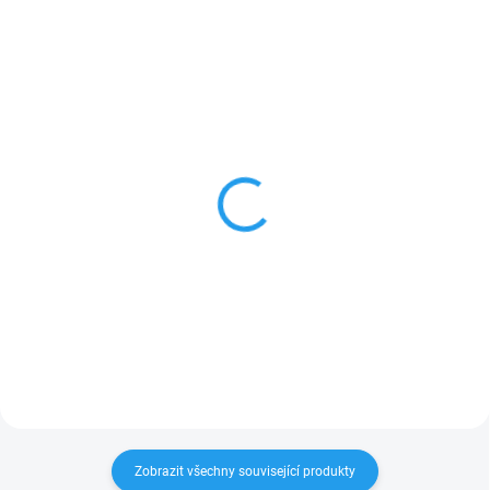
TIP
ZNACKA_MASEK
ZNACKA_MASEK
SKLADEM
SKLADEM
Princezna - loutka na tyči
Královna - loutka na tyči
549 Kč
549 Kč
Do košíku
Do košíku
Zobrazit všechny související produkty