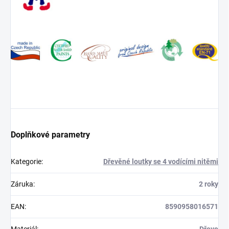
Doplňkové parametry
Kategorie
:
Dřevěné loutky se 4 vodícími nitěmi
Záruka
:
2 roky
EAN
:
8590958016571