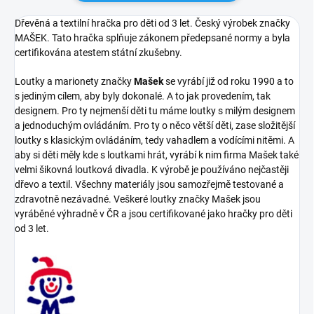
Dřevěná a textilní hračka pro děti od 3 let. Český výrobek značky
MAŠEK. Tato hračka splňuje zákonem předepsané normy a byla
certifikována atestem státní zkušebny.
Loutky a marionety značky
Mašek
se vyrábí již od roku 1990 a to
s jediným cílem, aby byly dokonalé. A to jak provedením, tak
designem. Pro ty nejmenší děti tu máme loutky s milým designem
a jednoduchým ovládáním. Pro ty o něco větší děti, zase složitější
loutky s klasickým ovládáním, tedy vahadlem a vodícími nitěmi. A
aby si děti měly kde s loutkami hrát, vyrábí k nim firma Mašek také
velmi šikovná loutková divadla. K výrobě je používáno nejčastěji
dřevo a textil. Všechny materiály jsou samozřejmě testované a
zdravotně nezávadné. Veškeré loutky značky Mašek jsou
vyráběné výhradně v ČR a jsou certifikované jako hračky pro děti
od 3 let.