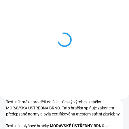
SKLADEM
SKLADEM
PRINC - dřevěná loutka
Princ - loutka na tyči
20cm
399 Kč
549 Kč
Do košíku
Do košíku
Textilní hračka pro děti od 3 let. Český výrobek značky
MORAVSKÁ ÚSTŘEDNA BRNO. Tato hračka splňuje zákonem
předepsané normy a byla certifikována atestem státní zkušebny.
Textilní a plyšové hračky
MORAVSKÉ ÚSTŘEDNY BRNO
se