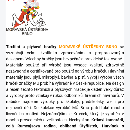
Textilní a plyšové hračky
MORAVSKÉ ÚSTŘEDNY BRNO
se
vyznačují velmi kvalitním zpracováním a propracovaným
designem. Všechny hračky jsou bezpečné a pravidelně testované.
Materiály použité při výrobě jsou vysoce kvalitní, zdravotně
nezávadné a certifikované pro použití na výrobu hraček. Hlavními
materiály jsou plyš, mikroplyš, bavlna a plsť. Vývoj i výroba všech
hraček značky MÚ probíhá výhradně v České republice. Na design
a řešení těchto textilních a plyšových hraček je kladen velký důraz
a výrobky proto vznikají v rukou odborníků, firemních návrhářů. V
nabídce najdeme výrobky pro školáky, předškoláky, ale i pro
nejmenší děti. Do kolekce výrobků MÚ Brno patří také mnoho
licenčních motivů. Nejznámějším je Krteček, který je vyráběn v
mnoha provedeních a velikostech. Nechybí ani
Krtkovi kamarádi,
celá Rumcajsova rodina, oblíbený Čtyřlístek, Hurvínek s