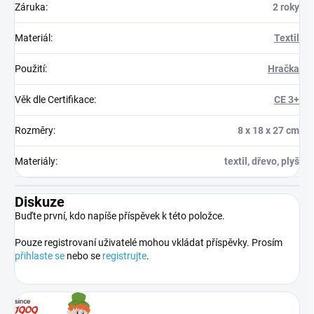
Záruka
:
2 roky
Materiál
:
Textil
Použití
:
Hračka
Věk dle Certifikace
:
CE 3+
Rozměry
:
8 x 18 x 27 cm
Materiály
:
textil, dřevo, plyš
Diskuze
Buďte první, kdo napíše příspěvek k této položce.
Pouze registrovaní uživatelé mohou vkládat příspěvky. Prosím
přihlaste se
nebo se
registrujte
.