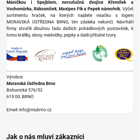
Máničkou i Spejblem, nerozlučná dvojice Křemílek a
Vochomůrka, Rákosníček, Maxipes Fík a Pepek námořník.
Výčet
sortimentu hraček, na kterých najdete visačku s logem
MORAVSKÁ ÚSTŘEDNA BRNO, tím zdaleka nekončí. Návrháři
firmy stvořili dlouhou řadu dalších pohádkových postaviček, k
tomu králíky, slony, medvídky, pejsky a další přítulné tvory.
Výrobce:
Moravská Ústředna Brno
Bohunická 576/52
619 00, BRNO
Email: info@mubrno.cz