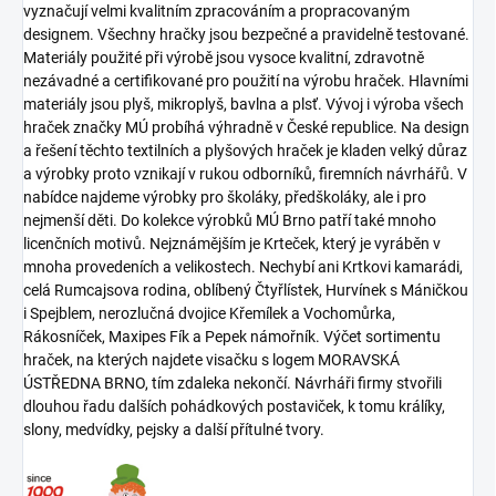
vyznačují velmi kvalitním zpracováním a propracovaným
designem. Všechny hračky jsou bezpečné a pravidelně testované.
Materiály použité při výrobě jsou vysoce kvalitní, zdravotně
nezávadné a certifikované pro použití na výrobu hraček. Hlavními
materiály jsou plyš, mikroplyš, bavlna a plsť. Vývoj i výroba všech
hraček značky MÚ probíhá výhradně v České republice. Na design
a řešení těchto textilních a plyšových hraček je kladen velký důraz
a výrobky proto vznikají v rukou odborníků, firemních návrhářů. V
nabídce najdeme výrobky pro školáky, předškoláky, ale i pro
nejmenší děti. Do kolekce výrobků MÚ Brno patří také mnoho
licenčních motivů. Nejznámějším je Krteček, který je vyráběn v
mnoha provedeních a velikostech. Nechybí ani Krtkovi kamarádi,
celá Rumcajsova rodina, oblíbený Čtyřlístek, Hurvínek s Máničkou
i Spejblem, nerozlučná dvojice Křemílek a Vochomůrka,
Rákosníček, Maxipes Fík a Pepek námořník. Výčet sortimentu
hraček, na kterých najdete visačku s logem MORAVSKÁ
ÚSTŘEDNA BRNO, tím zdaleka nekončí. Návrháři firmy stvořili
dlouhou řadu dalších pohádkových postaviček, k tomu králíky,
slony, medvídky, pejsky a další přítulné tvory.