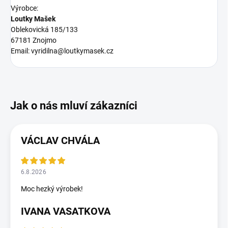
Výrobce:
Loutky Mašek
Oblekovická 185/133
67181 Znojmo
Email: vyridilna@loutkymasek.cz
VÁCLAV CHVÁLA
6.8.2026
Moc hezký výrobek!
IVANA VASATKOVA