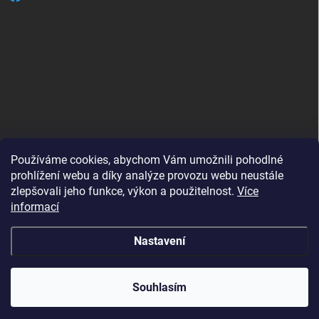
Používáme cookies, abychom Vám umožnili pohodlné
prohlížení webu a díky analýze provozu webu neustále
zlepšovali jeho funkce, výkon a použitelnost.
Více
B2B shop pro obchodníky - www.krokido.cz
informací
Nastavení
Copyright 2026
Vyrobenoprodeti.cz
. Všechna práva vyhrazena.
Souhlasím
Vytvořil Shoptet