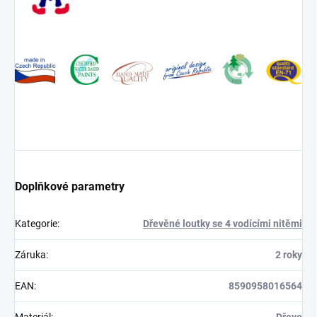
Doplňkové parametry
Kategorie
:
Dřevěné loutky se 4 vodícími nitěmi
Záruka
:
2 roky
EAN
:
8590958016564