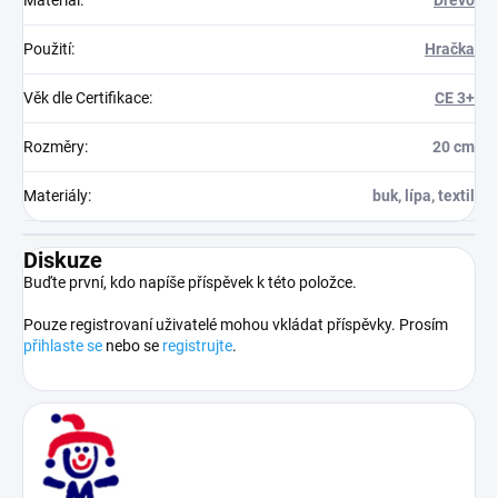
Materiál
:
Dřevo
Použití
:
Hračka
Věk dle Certifikace
:
CE 3+
Rozměry
:
20 cm
Materiály
:
buk, lípa, textil
Diskuze
Buďte první, kdo napíše příspěvek k této položce.
Pouze registrovaní uživatelé mohou vkládat příspěvky. Prosím
přihlaste se
nebo se
registrujte
.