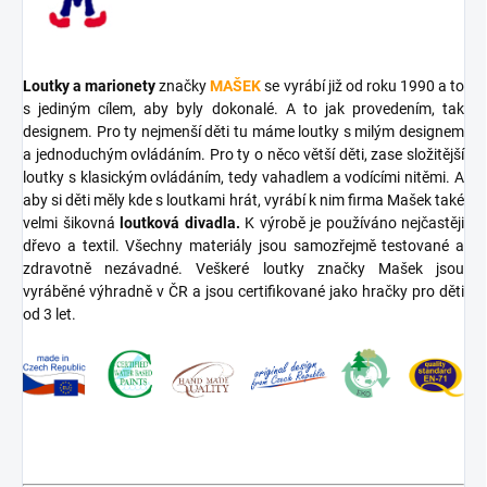
Loutky a marionety
značky
MAŠEK
se vyrábí již od roku 1990 a to
s jediným cílem, aby byly dokonalé. A to jak provedením, tak
designem. Pro ty nejmenší děti tu máme loutky s milým designem
a jednoduchým ovládáním. Pro ty o něco větší děti, zase složitější
loutky s klasickým ovládáním, tedy vahadlem a vodícími nitěmi. A
aby si děti měly kde s loutkami hrát, vyrábí k nim firma Mašek také
velmi šikovná
loutková divadla.
K výrobě je používáno nejčastěji
dřevo a textil. Všechny materiály jsou samozřejmě testované a
zdravotně nezávadné. Veškeré loutky značky Mašek jsou
vyráběné výhradně v ČR a jsou certifikované jako hračky pro děti
od 3 let.