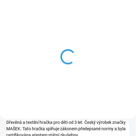
TIP
ZNACKA_MASEK
SKLADEM
Rytíř - dřevěná loutka
20cm
549 Kč
Do košíku
Dřevěná a textilní hračka pro děti od 3 let. Český výrobek značky
MAŠEK. Tato hračka splňuje zákonem předepsané normy a byla
certifikována atestem státní zkušebny.