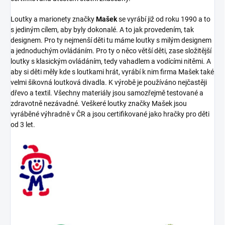
Loutky a marionety značky
Mašek
se vyrábí již od roku 1990 a to
s jediným cílem, aby byly dokonalé. A to jak provedením, tak
designem. Pro ty nejmenší děti tu máme loutky s milým designem
a jednoduchým ovládáním. Pro ty o něco větší děti, zase složitější
loutky s klasickým ovládáním, tedy vahadlem a vodícími nitěmi. A
aby si děti měly kde s loutkami hrát, vyrábí k nim firma Mašek také
velmi šikovná loutková divadla. K výrobě je používáno nejčastěji
dřevo a textil. Všechny materiály jsou samozřejmě testované a
zdravotně nezávadné. Veškeré loutky značky Mašek jsou
vyráběné výhradně v ČR a jsou certifikované jako hračky pro děti
od 3 let.