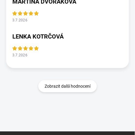
MARTINA DVOŘÁKOVÁ
3.7.2026
LENKA KOTRČOVÁ
3.7.2026
Zobrazit další hodnocení
Z