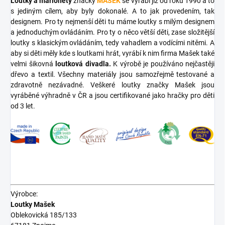
Loutky a marionety
značky
MAŠEK
se vyrábí již od roku 1990 a to
s jediným cílem, aby byly dokonalé. A to jak provedením, tak
designem. Pro ty nejmenší děti tu máme loutky s milým designem
a jednoduchým ovládáním. Pro ty o něco větší děti, zase složitější
loutky s klasickým ovládáním, tedy vahadlem a vodícími nitěmi. A
aby si děti měly kde s loutkami hrát, vyrábí k nim firma Mašek také
velmi šikovná
loutková divadla.
K výrobě je používáno nejčastěji
dřevo a textil. Všechny materiály jsou samozřejmě testované a
zdravotně nezávadné. Veškeré loutky značky Mašek jsou
vyráběné výhradně v ČR a jsou certifikované jako hračky pro děti
od 3 let.
Výrobce:
Loutky Mašek
Oblekovická 185/133