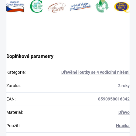
Doplňkové parametry
Kategorie
:
Dřevěné loutky se 4 vodícími nitěmi
Záruka
:
2 roky
EAN
:
8590958016342
Materiál
:
Dřevo
Použití
:
Hračka