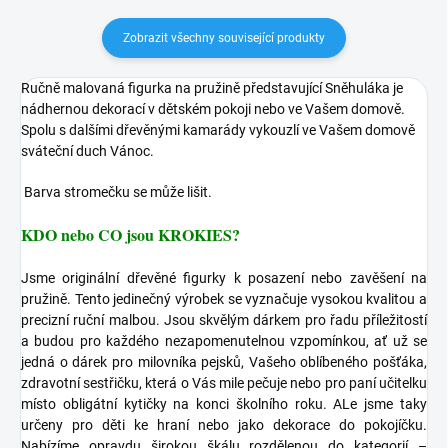
Zobrazit všechny související produkty
Ručně malovaná figurka na pružině představující Sněhuláka je
nádhernou dekorací v dětském pokoji nebo ve Vašem domově.
Spolu s dalšími dřevěnými kamarády vykouzlí ve Vašem domově
sváteční duch Vánoc.
Barva stromečku se může lišit.
KDO nebo CO jsou KROKIES?
Jsme originální dřevěné figurky k posazení nebo zavěšení na
pružině. Tento jedinečný výrobek se vyznačuje vysokou kvalitou a
precizní ruční malbou. Jsou skvělým dárkem pro řadu příležitostí
a budou pro každého nezapomenutelnou vzpomínkou, ať už se
jedná o dárek pro milovníka pejsků, Vašeho oblíbeného pošťáka,
zdravotní sestřičku, která o Vás mile pečuje nebo pro paní učitelku
místo obligátní kytičky na konci školního roku. ALe jsme taky
určeny pro děti ke hraní nebo jako dekorace do pokojíčku.
Nabízíme opravdu širokou škálu rozdělenou do kategorií –