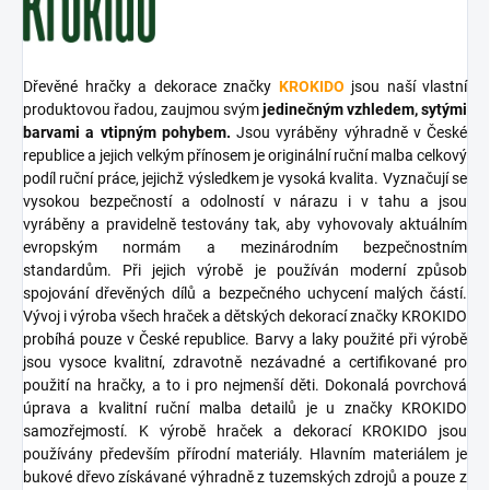
Dřevěné hračky a dekorace značky
KROKIDO
jsou naší vlastní
produktovou řadou, zaujmou svým
jedinečným vzhledem, sytými
barvami a vtipným pohybem.
Jsou vyráběny výhradně v České
republice a jejich velkým přínosem je originální ruční malba celkový
podíl ruční práce, jejichž výsledkem je vysoká kvalita. Vyznačují se
vysokou bezpečností a odolností v nárazu i v tahu a jsou
vyráběny a pravidelně testovány tak, aby vyhovovaly aktuálním
evropským normám a mezinárodním bezpečnostním
standardům. Při jejich výrobě je používán moderní způsob
spojování dřevěných dílů a bezpečného uchycení malých částí.
Vývoj i výroba všech hraček a dětských dekorací značky KROKIDO
probíhá pouze v České republice. Barvy a laky použité při výrobě
jsou vysoce kvalitní, zdravotně nezávadné a certifikované pro
použití na hračky, a to i pro nejmenší děti. Dokonalá povrchová
úprava a kvalitní ruční malba detailů je u značky KROKIDO
samozřejmostí. K výrobě hraček a dekorací KROKIDO jsou
používány především přírodní materiály. Hlavním materiálem je
bukové dřevo získávané výhradně z tuzemských zdrojů a pouze z