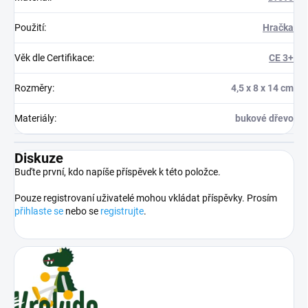
Použití
:
Hračka
Věk dle Certifikace
:
CE 3+
Rozměry
:
4,5 x 8 x 14 cm
Materiály
:
bukové dřevo
Diskuze
Buďte první, kdo napíše příspěvek k této položce.
Pouze registrovaní uživatelé mohou vkládat příspěvky. Prosím
přihlaste se
nebo se
registrujte
.