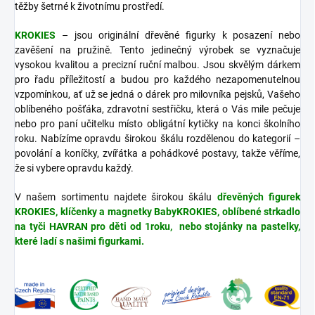
těžby šetrné k životnímu prostředí.
KROKIES
– jsou originální dřevěné figurky k posazení nebo
zavěšení na pružině. Tento jedinečný výrobek se vyznačuje
vysokou kvalitou a precizní ruční malbou. Jsou skvělým dárkem
pro řadu příležitostí a budou pro každého nezapomenutelnou
vzpomínkou, ať už se jedná o dárek pro milovníka pejsků, Vašeho
oblíbeného pošťáka, zdravotní sestřičku, která o Vás mile pečuje
nebo pro paní učitelku místo obligátní kytičky na konci školního
roku. Nabízíme opravdu širokou škálu rozdělenou do kategorií –
povolání a koníčky, zvířátka a pohádkové postavy, takže věříme,
že si vybere opravdu každý.
V našem sortimentu najdete širokou škálu
dřevěných figurek
KROKIES, klíčenky a magnetky BabyKROKIES, oblíbené strkadlo
na tyči HAVRAN pro děti od 1roku, nebo stojánky na pastelky,
které ladí s našimi figurkami.