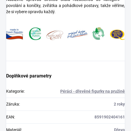
povolání a koníčky, zvířátka a pohádkové postavy, takže věříme,
že si vybere opravdu každý.
Doplňkové parametry
Kategorie
:
Péráci - dřevěné figurky na pružině
Záruka
:
2 roky
EAN
:
8591902404161
Materiál
:
Dřevo