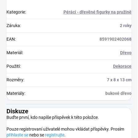
Kategorie
:
Péráci - dřevěné figurky na pružině
Záruka
:
2 roky
EAN
:
8591902402068
Materiál
:
Dřevo
Použití
:
Dekorace
Rozměry
:
7 x 8 x 13 cm
Materiály
:
bukové dřevo
Diskuze
Buďte první, kdo napíše příspěvek k této položce.
Pouze registrovaní uživatelé mohou vkládat příspěvky. Prosím
přihlaste se
nebo se
registrujte
.