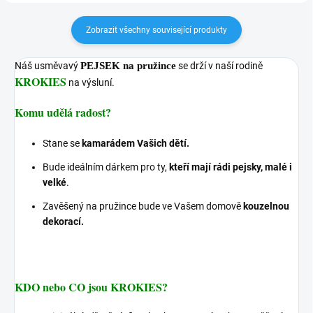
Zobrazit všechny související produkty
Náš usměvavý
PEJSEK
na pružince
se drží v naší rodině
KROKIES
na výsluní.
Komu udělá radost?
Stane se
kamarádem Vašich dětí.
Bude ideálním dárkem pro ty,
kteří mají rádi pejsky, malé i
velké
.
Zavěšený na pružince bude ve Vašem domově
kouzelnou
dekorací.
KDO nebo CO jsou KROKIES?