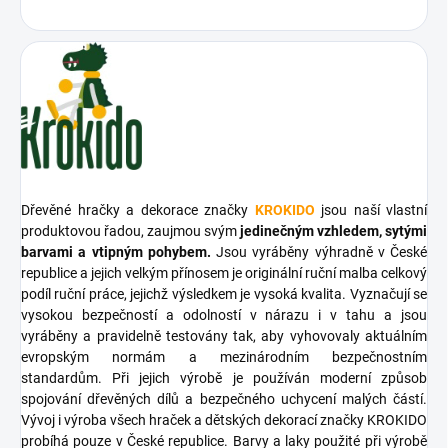
Dřevěné hračky a dekorace značky
KROKIDO
jsou naší vlastní
produktovou řadou, zaujmou svým
jedinečným vzhledem, sytými
barvami a vtipným pohybem.
Jsou vyráběny výhradně v České
republice a jejich velkým přínosem je originální ruční malba celkový
podíl ruční práce, jejichž výsledkem je vysoká kvalita. Vyznačují se
vysokou bezpečností a odolností v nárazu i v tahu a jsou
vyráběny a pravidelně testovány tak, aby vyhovovaly aktuálním
evropským normám a mezinárodním bezpečnostním
standardům. Při jejich výrobě je používán moderní způsob
spojování dřevěných dílů a bezpečného uchycení malých částí.
Vývoj i výroba všech hraček a dětských dekorací značky KROKIDO
probíhá pouze v České republice. Barvy a laky použité při výrobě