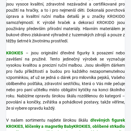
jsou vysoce kvalitní, zdravotně nezávadné a certifikované pro
použití na hračky, a to i pro nejmenší děti. Dokonalá povrchová
úprava a kvalitní ruční malba detailů je u značky KROKIDO
samozřejmostí. K výrobě hraček a dekorací KROKIDO jsou
používány především přírodní materiály. Hlavním materiálem je
bukové dřevo získávané výhradně z tuzemských zdrojů a pouze z
těžby šetrné k životnímu prostředí.
KROKIES
– jsou originální dřevěné figurky k posazení nebo
zavěšení na pružině. Tento jedinečný výrobek se vyznačuje
vysokou kvalitou a precizní ruční malbou. Jsou skvělým dárkem
pro řadu příležitostí a budou pro každého nezapomenutelnou
vzpomínkou, ať už se jedná o dárek pro milovníka pejsků, Vašeho
oblíbeného pošťáka, zdravotní sestřičku, která o Vás mile pečuje
nebo pro paní učitelku místo obligátní kytičky na konci školního
roku. Nabízíme opravdu širokou škálu rozdělenou do kategorií –
povolání a koníčky, zvířátka a pohádkové postavy, takže věříme,
že si vybere opravdu každý.
V našem sortimentu najdete širokou škálu
dřevěných figurek
KROKIES, klíčenky a magnetky BabyKROKIES, oblíbené strkadlo