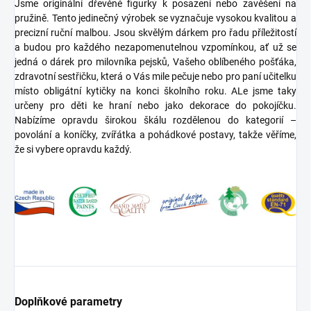
Jsme originální dřevěné figurky k posazení nebo zavěšení na
pružině. Tento jedinečný výrobek se vyznačuje vysokou kvalitou a
precizní ruční malbou. Jsou skvělým dárkem pro řadu příležitostí
a budou pro každého nezapomenutelnou vzpomínkou, ať už se
jedná o dárek pro milovníka pejsků, Vašeho oblíbeného pošťáka,
zdravotní sestřičku, která o Vás mile pečuje nebo pro paní učitelku
místo obligátní kytičky na konci školního roku. ALe jsme taky
určeny pro děti ke hraní nebo jako dekorace do pokojíčku.
Nabízíme opravdu širokou škálu rozdělenou do kategorií –
povolání a koníčky, zvířátka a pohádkové postavy, takže věříme,
že si vybere opravdu každý.
Doplňkové parametry