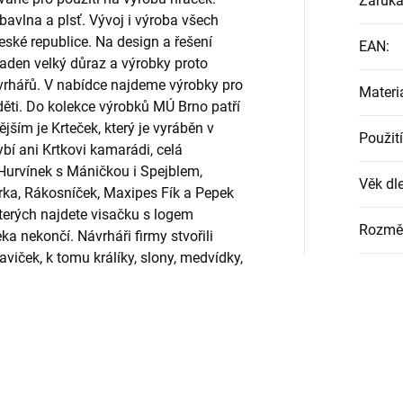
Záruk
 bavlna a plsť. Vývoj i výroba všech
ské republice. Na design a řešení
EAN
:
kladen velký důraz a výrobky proto
ávrhářů. V nabídce najdeme výrobky pro
Materi
 děti. Do kolekce výrobků MÚ Brno patří
ším je Krteček, který je vyráběn v
Použití
í ani Krtkovi kamarádi, celá
 Hurvínek s Máničkou i Spejblem,
Věk dle
ka, Rákosníček, Maxipes Fík a Pepek
terých najdete visačku s logem
Rozmě
ekončí. Návrháři firmy stvořili
iček, k tomu králíky, slony, medvídky,