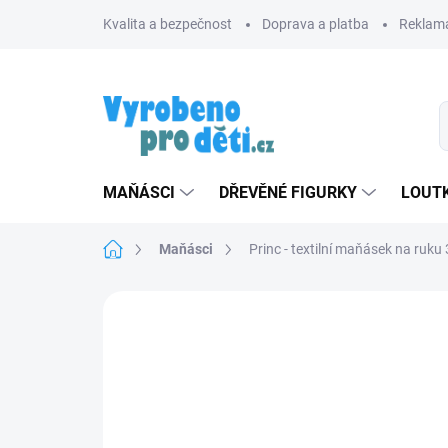
Přejít
Kvalita a bezpečnost
Doprava a platba
Reklama
na
obsah
MAŇÁSCI
DŘEVĚNÉ FIGURKY
LOUTK
Domů
Maňásci
Princ - textilní maňásek na ruk
Neohodnoceno
Podrobnosti hodnoce
ZNACKA_USTREDNA_BRNO