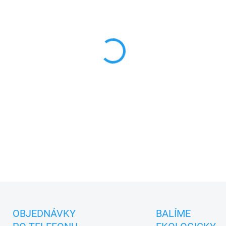
cena:
MŮŽEME DORUČIT DO:
11.8.2
−
+
Jsem Princ, pohádkový maňás
dětské nebo dámské ruce. S
hurá pojď si se mnou hrát.
DETAILNÍ INFORMACE
ZEPTAT SE
OBJEDNÁVKY
BALÍME