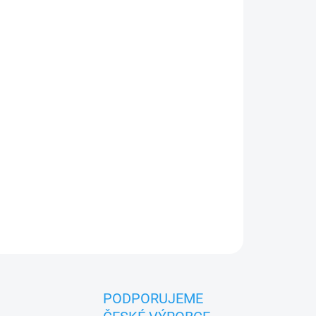
026
MOŽNOSTI DORUČENÍ
Přidat do košíku
ek pro spoustu zábavy. Nejlépe se cítím na
plňuji všechny zákonem předepsané normy, tak
PODPORUJEME