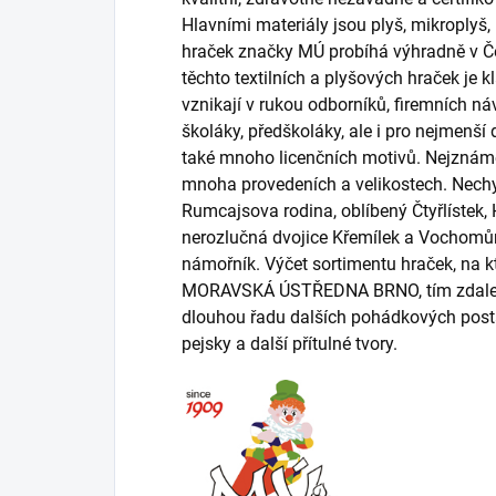
Hlavními materiály jsou plyš, mikroplyš,
hraček značky MÚ probíhá výhradně v Če
těchto textilních a plyšových hraček je 
vznikají v rukou odborníků, firemních n
školáky, předškoláky, ale i pro nejmenší
také mnoho licenčních motivů. Nejznáměj
mnoha provedeních a velikostech. Nechyb
Rumcajsova rodina, oblíbený Čtyřlístek,
nerozlučná dvojice Křemílek a Vochomůr
námořník. Výčet sortimentu hraček, na k
MORAVSKÁ ÚSTŘEDNA BRNO, tím zdaleka n
dlouhou řadu dalších pohádkových postav
pejsky a další přítulné tvory.