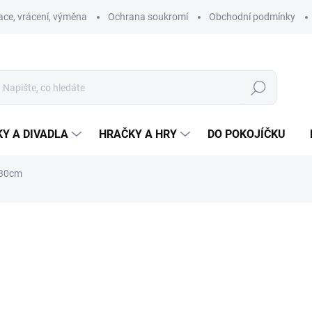
ce, vrácení, výměna
Ochrana soukromí
Obchodní podmínky
Hledat
Y A DIVADLA
HRAČKY A HRY
DO POKOJÍČKU
u 30cm
ní
ZNAČKA:
MORAVSKÁ ÚSTŘEDNA BRNO
487 Kč
Měrná
SKLADEM