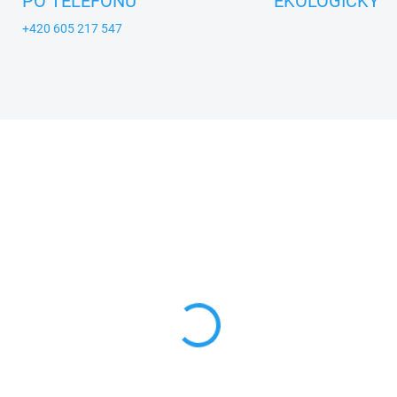
PO TELEFONU
EKOLOGICKY
+420 605 217 547
KA
ZNACKA_USTREDNA_BRNO
A_KROKIDO
SKLADEM
SKL
nička - ručně
Krteček - Zástěrka
lovaná tužka
červená 59cm
7 Kč
169 Kč