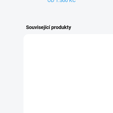
OD 1.500 KČ
Související produkty
ZNACKA_USTREDNA_BRNO
NOVIN
TIP
ZNACK
SKLADEM
Krteček - Taštička
Má
20x8cm zelená
ma
158 Kč
11