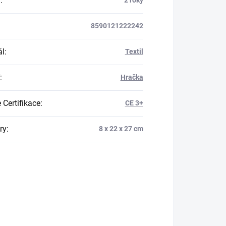
a
:
2 roky
8590121222242
ál
:
Textil
:
Hračka
 Certifikace
:
CE 3+
ry
:
8 x 22 x 27 cm