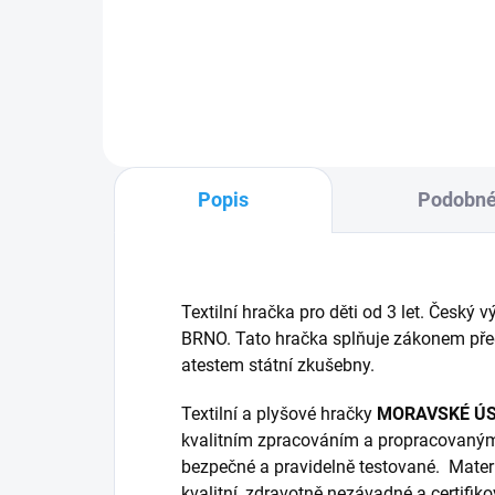
Do košíku
Popis
Podobné
Textilní hračka pro děti od 3 let. Če
BRNO. Tato hračka splňuje zákonem pře
atestem státní zkušebny.
Textilní a plyšové hračky
MORAVSKÉ Ú
kvalitním zpracováním a propracovaný
bezpečné a pravidelně testované. Materi
kvalitní, zdravotně nezávadné a certifik