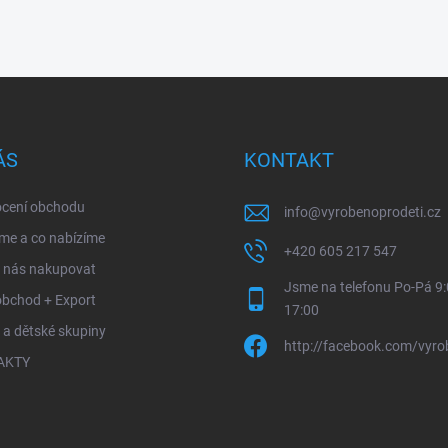
ÁS
KONTAKT
cení obchodu
info
@
vyrobenoprodeti.cz
me a co nabízíme
+420 605 217 547
u nás nakupovat
Jsme na telefonu Po-Pá 9:
obchod + Export
17:00
 a dětské skupiny
http://facebook.com/vyro
AKTY