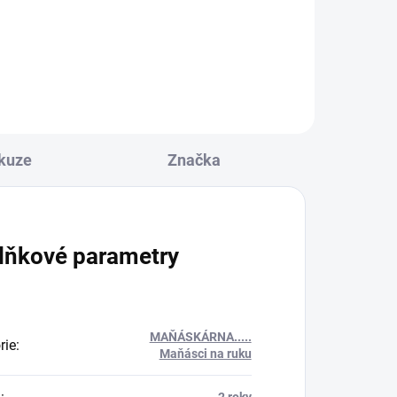
Do košíku
kuze
Značka
lňkové parametry
MAŇÁSKÁRNA.....
rie
:
Maňásci na ruku