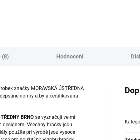
Do košíku
Do košíku
 (8)
Hodnocení
Dis
ský výrobek značky MORAVSKÁ ÚSTŘEDNA
Dop
depsané normy a byla certifikována
STŘEDNY BRNO
se vyznačují velmi
Katego
m designem. Všechny hračky jsou
ály použité při výrobě jsou vysoce
ované pro použití na výrobu hraček.