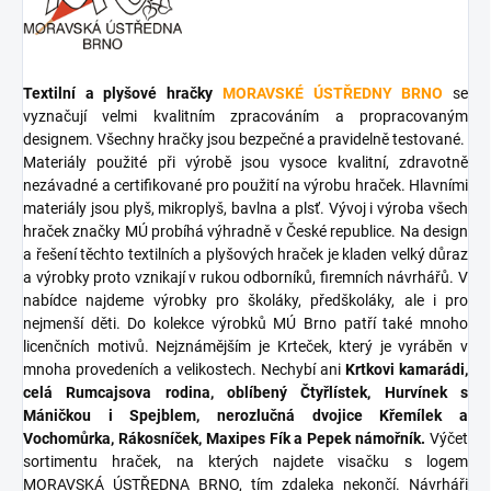
Textilní a plyšové hračky
MORAVSKÉ ÚSTŘEDNY BRNO
se
vyznačují velmi kvalitním zpracováním a propracovaným
designem. Všechny hračky jsou bezpečné a pravidelně testované.
Materiály použité při výrobě jsou vysoce kvalitní, zdravotně
nezávadné a certifikované pro použití na výrobu hraček. Hlavními
materiály jsou plyš, mikroplyš, bavlna a plsť. Vývoj i výroba všech
hraček značky MÚ probíhá výhradně v České republice. Na design
a řešení těchto textilních a plyšových hraček je kladen velký důraz
a výrobky proto vznikají v rukou odborníků, firemních návrhářů. V
nabídce najdeme výrobky pro školáky, předškoláky, ale i pro
nejmenší děti. Do kolekce výrobků MÚ Brno patří také mnoho
licenčních motivů. Nejznámějším je Krteček, který je vyráběn v
mnoha provedeních a velikostech. Nechybí ani
Krtkovi kamarádi,
celá Rumcajsova rodina, oblíbený Čtyřlístek, Hurvínek s
Máničkou i Spejblem, nerozlučná dvojice Křemílek a
Vochomůrka, Rákosníček, Maxipes Fík a Pepek námořník.
Výčet
sortimentu hraček, na kterých najdete visačku s logem
MORAVSKÁ ÚSTŘEDNA BRNO, tím zdaleka nekončí. Návrháři