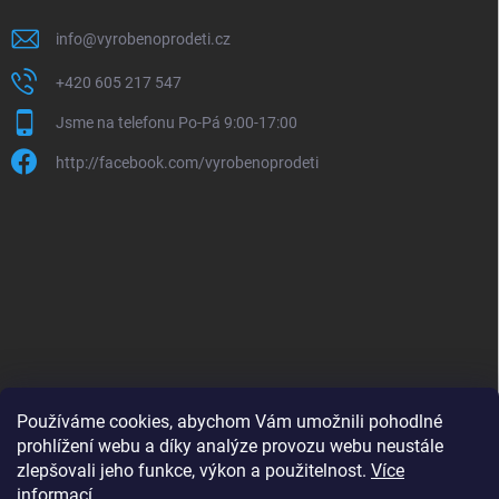
info
@
vyrobenoprodeti.cz
+420 605 217 547
Jsme na telefonu Po-Pá 9:00-17:00
http://facebook.com/vyrobenoprodeti
Používáme cookies, abychom Vám umožnili pohodlné
prohlížení webu a díky analýze provozu webu neustále
zlepšovali jeho funkce, výkon a použitelnost.
Více
B2B shop pro obchodníky - www.krokido.cz
informací