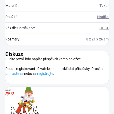
Materiál
:
Textil
Použití
:
Hračka
Věk dle Certifikace
:
CE 3+
Rozměry
:
8 x 21 x 26 cm
Diskuze
Buďte první, kdo napíše příspěvek k této položce.
Pouze registrovaní uživatelé mohou vkládat příspěvky. Prosím
přihlaste se
nebo se
registrujte
.