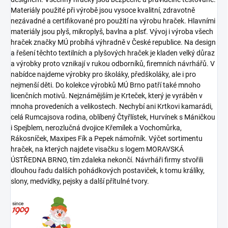
Materiály použité při výrobě jsou vysoce kvalitní, zdravotně
nezávadné a certifikované pro použití na výrobu hraček. Hlavními
materiály jsou plyš, mikroplyš, bavlna a plsť. Vývoj i výroba všech
hraček značky MÚ probíhá výhradně v České republice. Na design
a řešení těchto textilních a plyšových hraček je kladen velký důraz
a výrobky proto vznikají v rukou odborníků, firemních návrhářů. V
nabídce najdeme výrobky pro školáky, předškoláky, ale i pro
nejmenší děti. Do kolekce výrobků MÚ Brno patří také mnoho
licenčních motivů. Nejznámějším je Krteček, který je vyráběn v
mnoha provedeních a velikostech. Nechybí ani Krtkovi kamarádi,
celá Rumcajsova rodina, oblíbený Čtyřlístek, Hurvínek s Máničkou
i Spejblem, nerozlučná dvojice Křemílek a Vochomůrka,
Rákosníček, Maxipes Fík a Pepek námořník. Výčet sortimentu
hraček, na kterých najdete visačku s logem MORAVSKÁ
ÚSTŘEDNA BRNO, tím zdaleka nekončí. Návrháři firmy stvořili
dlouhou řadu dalších pohádkových postaviček, k tomu králíky,
slony, medvídky, pejsky a další přítulné tvory.