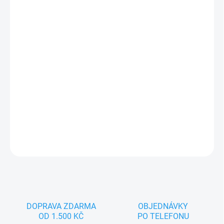
−
+
Přidat do košíku
Jsem Princ, pohádkový maňásek pro spoustu zábavy. Nejlépe se
cítím na dětské nebo dámské ruce. Splňuji všechny zákonem
předepsané normy, tak hurá pojď si se mnou hrát.
DETAILNÍ INFORMACE
ZEPTAT SE
DOPRAVA ZDARMA
OBJEDNÁVKY
OD 1.500 KČ
PO TELEFONU