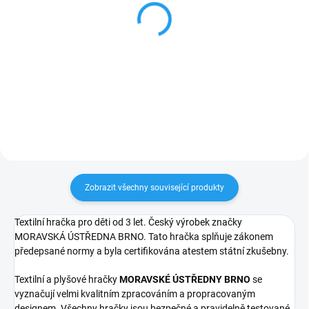
Krteček - Zástěra
Mánička - ručně
tyrkysová 122-128
malovaná tužka
239 Kč
117 Kč
Do košíku
Do košíku
Zobrazit všechny související produkty
Textilní hračka pro děti od 3 let. Český výrobek značky
MORAVSKÁ ÚSTŘEDNA BRNO. Tato hračka splňuje zákonem
předepsané normy a byla certifikována atestem státní zkušebny.
Textilní a plyšové hračky
MORAVSKÉ ÚSTŘEDNY BRNO
se
vyznačují velmi kvalitním zpracováním a propracovaným
designem. Všechny hračky jsou bezpečné a pravidelně testované.