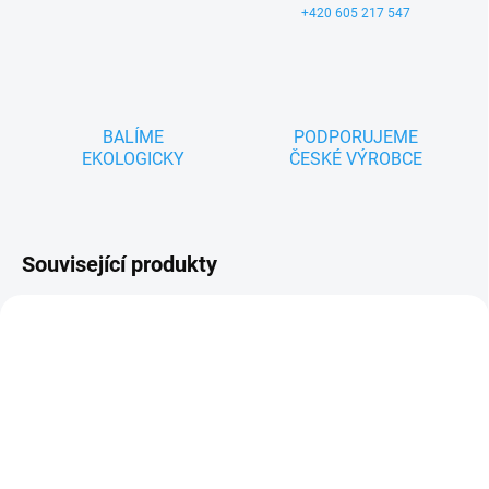
+420 605 217 547
BALÍME
PODPORUJEME
EKOLOGICKY
ČESKÉ VÝROBCE
Související produkty
ZNACKA_USTREDNA_BRNO
NOVINKA
TIP
ZNACKA_KROKIDO
SKLADEM
SKLADEM