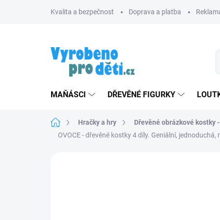
Přejít
Kvalita a bezpečnost
Doprava a platba
Reklama
na
obsah
MAŇÁSCI
DŘEVĚNÉ FIGURKY
LOUTK
Domů
Hračky a hry
Dřevěné obrázkové kostky -
OVOCE - dřevěné kostky 4 díly. Geniální, jednoduchá,
Neohodnoceno
Podrobnosti hodnoce
TIP
ZNACKA_DINO