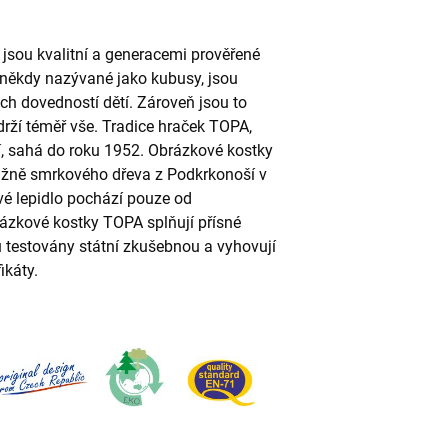
jsou kvalitní a generacemi prověřené
 někdy nazývané jako kubusy, jsou
h dovedností dětí. Zároveň jsou to
drží téměř vše. Tradice hraček TOPA,
, sahá do roku 1952. Obrázkové kostky
vážně smrkového dřeva z Podkrkonoší v
vé lepidlo pochází pouze od
zkové kostky TOPA splňují přísné
u testovány státní zkušebnou a vyhovují
ikáty.