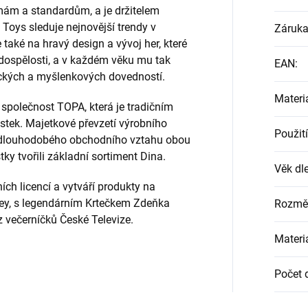
ám a standardům, a je držitelem
Toys sleduje nejnovější trendy v
Záruk
také na hravý design a vývoj her, které
 dospělosti, a v každém věku mu tak
EAN
:
ických a myšlenkových dovedností.
Materi
společnost TOPA, která je tradičním
tek. Majetkové převzetí výrobního
Použití
 dlouhodobého obchodního vztahu obou
ky tvořili základní sortiment Dina.
Věk dle
ch licencí a vytváří produkty na
ney, s legendárním Krtečkem Zdeňka
Rozmě
 večerníčků České Televize.
Materi
Počet d