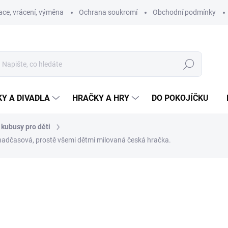
ce, vrácení, výměna
Ochrana soukromí
Obchodní podmínky
Hledat
Y A DIVADLA
HRAČKY A HRY
DO POKOJÍČKU
 kubusy pro děti
 nadčasová, prostě všemi dětmi milovaná česká hračka.
ní
ZNAČKA:
DINO TOYS
150 Kč
128 Kč