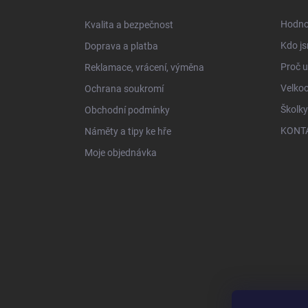
t
í
Hodno
Kvalita a bezpečnost
Kdo js
Doprava a platba
Proč 
Reklamace, vrácení, výměna
Velko
Ochrana soukromí
Školky
Obchodní podmínky
KONT
Náměty a tipy ke hře
Moje objednávka