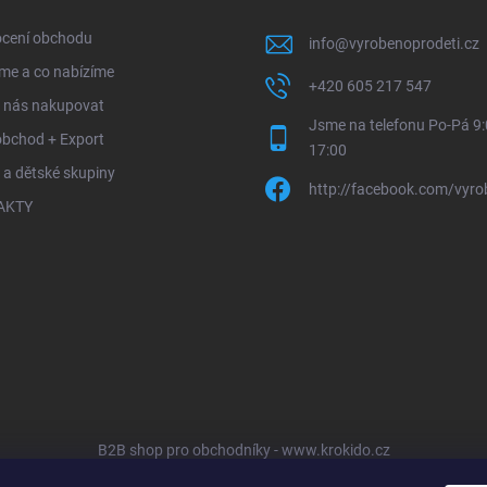
cení obchodu
info
@
vyrobenoprodeti.cz
me a co nabízíme
+420 605 217 547
u nás nakupovat
Jsme na telefonu Po-Pá 9:
obchod + Export
17:00
 a dětské skupiny
http://facebook.com/vyro
AKTY
B2B shop pro obchodníky - www.krokido.cz