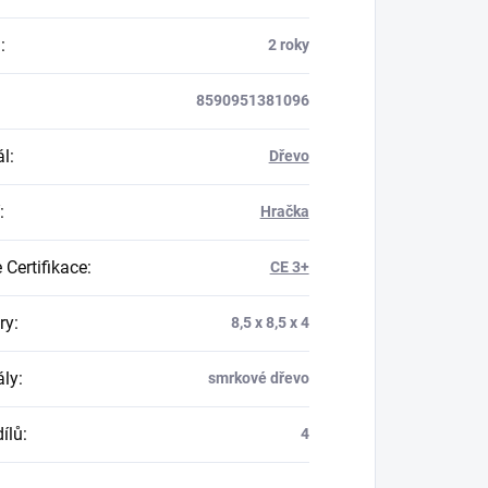
a
:
2 roky
8590951381096
ál
:
Dřevo
:
Hračka
 Certifikace
:
CE 3+
ry
:
8,5 x 8,5 x 4
ály
:
smrkové dřevo
ílů
:
4