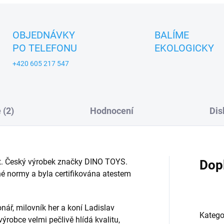
OBJEDNÁVKY
BALÍME
PO TELEFONU
EKOLOGICKY
+420 605 217 547
 (2)
Hodnocení
Dis
let. Český výrobek značky DINO TOYS.
Dop
é normy a byla certifikována atestem
onář, milovník her a koní Ladislav
Katego
robce velmi pečlivě hlídá kvalitu,