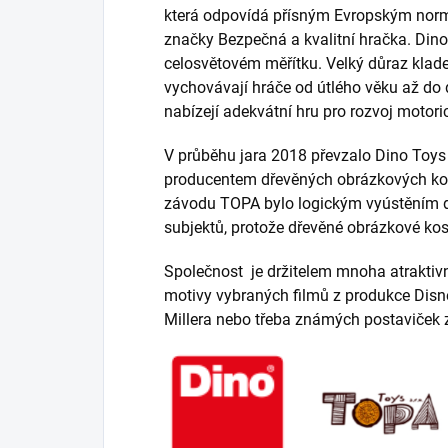
která odpovídá přísným Evropským norm
značky Bezpečná a kvalitní hračka. Dino 
celosvětovém měřítku. Velký důraz klade 
vychovávají hráče od útlého věku až do
nabízejí adekvátní hru pro rozvoj motor
V průběhu jara 2018 převzalo Dino Toys 
producentem dřevěných obrázkových kos
závodu TOPA bylo logickým vyústěním
subjektů, protože dřevěné obrázkové kost
Společnost je držitelem mnoha atraktivní
motivy vybraných filmů z produkce Dis
Millera nebo třeba známých postaviček z