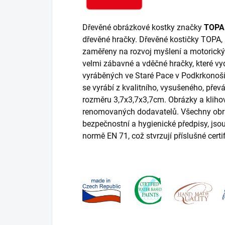
Dřevěné obrázkové kostky značky
TOPA
dřevěné hračky. Dřevěné kostičky TOPA,
zaměřeny na rozvoj myšlení a motorickýc
velmi zábavné a vděčné hračky, které vy
vyráběných ve Staré Pace v Podkrkonoší
se vyrábí z kvalitního, vysušeného, pře
rozměru 3,7x3,7x3,7cm. Obrázky a kliho
renomovaných dodavatelů. Všechny obrá
bezpečnostní a hygienické předpisy, jso
normě EN 71, což stvrzují příslušné certif