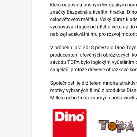
která odpovídá přísným Evropským norm
značky Bezpečná a kvalitní hračka. Dino 
celosvětovém měřítku. Velký důraz klade 
vychovávají hráče od útlého věku až do
nabízejí adekvátní hru pro rozvoj motor
V průběhu jara 2018 převzalo Dino Toys 
producentem dřevěných obrázkových kos
závodu TOPA bylo logickým vyústěním
subjektů, protože dřevěné obrázkové kost
Společnost je držitelem mnoha atraktivní
motivy vybraných filmů z produkce Dis
Millera nebo třeba známých postaviček z