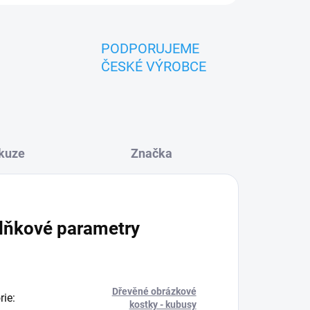
PODPORUJEME
ČESKÉ VÝROBCE
kuze
Značka
lňkové parametry
Dřevěné obrázkové
rie
:
kostky - kubusy