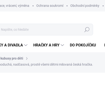
ce, vrácení, výměna
Ochrana soukromí
Obchodní podmínky
Hledat
Y A DIVADLA
HRAČKY A HRY
DO POKOJÍČKU
 kubusy pro děti
ednoduchá, nadčasová, prostě všemi dětmi milovaná česká hračka.
ní
ZNAČKA:
DINO TOYS
173 Kč