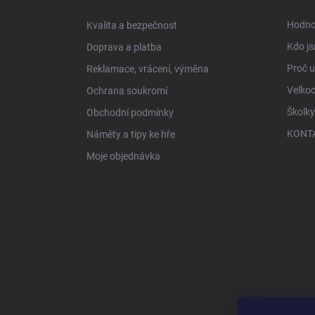
t
í
Hodno
Kvalita a bezpečnost
Kdo js
Doprava a platba
Proč 
Reklamace, vrácení, výměna
Velko
Ochrana soukromí
Školky
Obchodní podmínky
KONT
Náměty a tipy ke hře
Moje objednávka