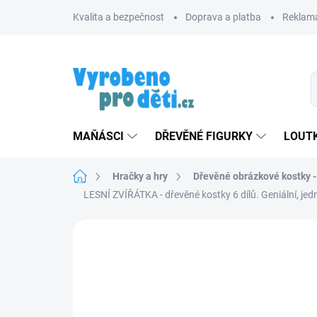
Přejít
Kvalita a bezpečnost
Doprava a platba
Reklama
na
obsah
MAŇÁSCI
DŘEVĚNÉ FIGURKY
LOUTK
Domů
Hračky a hry
Dřevěné obrázkové kostky -
LESNÍ ZVÍŘÁTKA - dřevěné kostky 6 dílů. Geniální, j
Neohodnoceno
Podrobnosti hodnoce
TIP
ZNACKA_DINO