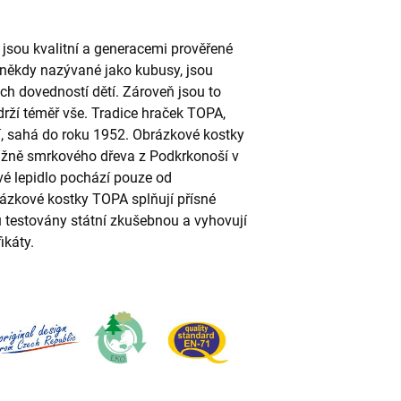
jsou kvalitní a generacemi prověřené
 někdy nazývané jako kubusy, jsou
h dovedností dětí. Zároveň jsou to
drží téměř vše. Tradice hraček TOPA,
, sahá do roku 1952. Obrázkové kostky
vážně smrkového dřeva z Podkrkonoší v
vé lepidlo pochází pouze od
zkové kostky TOPA splňují přísné
u testovány státní zkušebnou a vyhovují
ikáty.