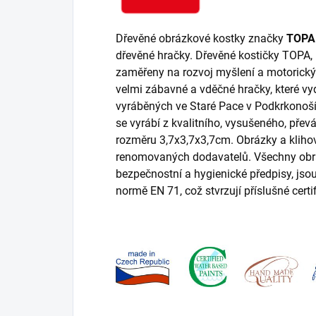
Dřevěné obrázkové kostky značky
TOPA
dřevěné hračky. Dřevěné kostičky TOPA,
zaměřeny na rozvoj myšlení a motorickýc
velmi zábavné a vděčné hračky, které vy
vyráběných ve Staré Pace v Podkrkonoší
se vyrábí z kvalitního, vysušeného, pře
rozměru 3,7x3,7x3,7cm. Obrázky a kliho
renomovaných dodavatelů. Všechny obrá
bezpečnostní a hygienické předpisy, jso
normě EN 71, což stvrzují příslušné certif