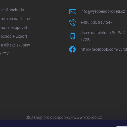
cení obchodu
info
@
vyrobenoprodeti.cz
me a co nabízíme
+420 605 217 547
u nás nakupovat
Jsme na telefonu Po-Pá 9:
obchod + Export
17:00
 a dětské skupiny
http://facebook.com/vyro
AKTY
B2B shop pro obchodníky - www.krokido.cz