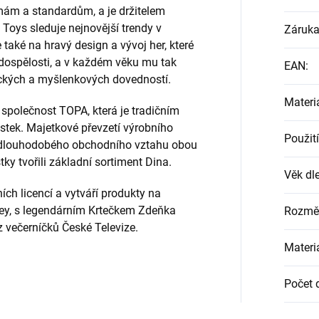
ám a standardům, a je držitelem
Toys sleduje nejnovější trendy v
Záruk
také na hravý design a vývoj her, které
 dospělosti, a v každém věku mu tak
EAN
:
ických a myšlenkových dovedností.
Materi
společnost TOPA, která je tradičním
tek. Majetkové převzetí výrobního
Použití
 dlouhodobého obchodního vztahu obou
ky tvořili základní sortiment Dina.
Věk dle
ch licencí a vytváří produkty na
ney, s legendárním Krtečkem Zdeňka
Rozmě
 večerníčků České Televize.
Materi
Počet d