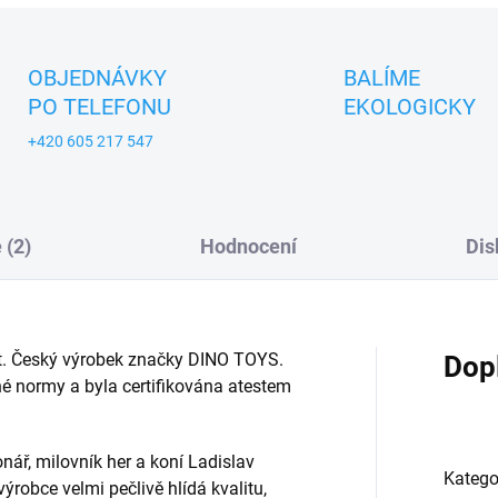
OBJEDNÁVKY
BALÍME
PO TELEFONU
EKOLOGICKY
+420 605 217 547
 (2)
Hodnocení
Dis
let. Český výrobek značky DINO TOYS.
Dop
é normy a byla certifikována atestem
onář, milovník her a koní Ladislav
Katego
robce velmi pečlivě hlídá kvalitu,