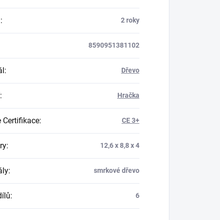
a
:
2 roky
8590951381102
ál
:
Dřevo
:
Hračka
 Certifikace
:
CE 3+
ry
:
12,6 x 8,8 x 4
ály
:
smrkové dřevo
ílů
:
6