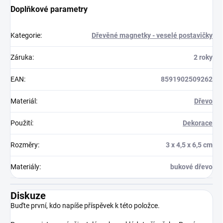
Doplňkové parametry
Kategorie
:
Dřevěné magnetky - veselé postavičky
Záruka
:
2 roky
EAN
:
8591902509262
Materiál
:
Dřevo
Použití
:
Dekorace
Rozměry
:
3 x 4,5 x 6,5 cm
Materiály
:
bukové dřevo
Diskuze
Buďte první, kdo napíše příspěvek k této položce.