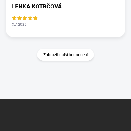
LENKA KOTRČOVÁ
3.7.2026
Zobrazit další hodnocení
Z
á
p
a
t