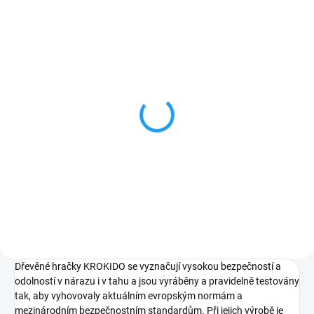
ZNACKA_KROKIDO
SKLADEM
POLICISTA - originální
dřevěná klíčenka
179 Kč
Do košíku
Dřevěné hračky KROKIDO
se vyznačují vysokou bezpečností a
odolností v nárazu i v tahu a jsou vyráběny a pravidelně testovány
tak, aby vyhovovaly aktuálním evropským normám a
mezinárodním bezpečnostním standardům. Při jejich výrobě je