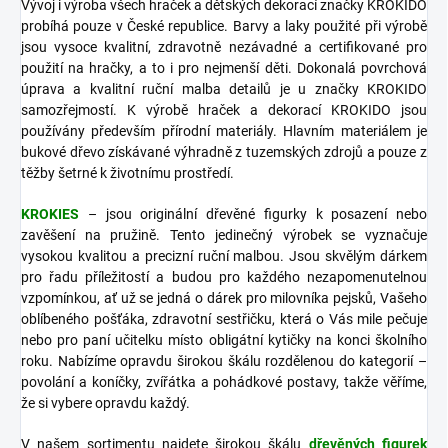
Vývoj i výroba všech hraček a dětských dekorací značky KROKIDO
probíhá pouze v České republice. Barvy a laky použité při výrobě
jsou vysoce kvalitní, zdravotně nezávadné a certifikované pro
použití na hračky, a to i pro nejmenší děti. Dokonalá povrchová
úprava a kvalitní ruční malba detailů je u značky KROKIDO
samozřejmostí. K výrobě hraček a dekorací KROKIDO jsou
používány především přírodní materiály. Hlavním materiálem je
bukové dřevo získávané výhradně z tuzemských zdrojů a pouze z
těžby šetrné k životnímu prostředí.
KROKIES
– jsou originální dřevěné figurky k posazení nebo
zavěšení na pružině. Tento jedinečný výrobek se vyznačuje
vysokou kvalitou a precizní ruční malbou. Jsou skvělým dárkem
pro řadu příležitostí a budou pro každého nezapomenutelnou
vzpomínkou, ať už se jedná o dárek pro milovníka pejsků, Vašeho
oblíbeného pošťáka, zdravotní sestřičku, která o Vás mile pečuje
nebo pro paní učitelku místo obligátní kytičky na konci školního
roku. Nabízíme opravdu širokou škálu rozdělenou do kategorií –
povolání a koníčky, zvířátka a pohádkové postavy, takže věříme,
že si vybere opravdu každý.
V našem sortimentu najdete širokou škálu
dřevěných figurek