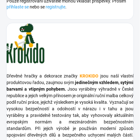
Pouze registrovaní uživatelé mohou vkládat příspěvky. Prosím
přihlaste se
nebo se
registrujte
.
Dřevěné hračky a dekorace značky
KROKIDO
jsou naší vlastní
produktovou řadou, zaujmou svým
jedinečným vzhledem, sytými
barvami a vtipným pohybem.
Jsou vyráběny výhradně v České
republice a jejich velkým přínosem je originální ruční malba celkový
podíl ruční práce, jejichž výsledkem je vysoká kvalita. Vyznačují se
vysokou bezpečností a odolností v nárazu i v tahu a jsou
vyráběny a pravidelně testovány tak, aby vyhovovaly aktuálním
evropským normám a mezinárodním bezpečnostním
standardům. Při jejich výrobě je používán moderní způsob
spojování dřevěných dílů a bezpečného uchycení malých částí.