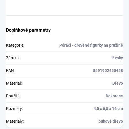
Doplňkové parametry
Kategorie
:
Péráci - dřevěné figurky na pružině
Záruka
:
2 roky
EAN
:
8591902450458
Materiál
:
Dřevo
Použití
:
Dekorace
Rozměry
:
4,5 x 6,5 x 16 cm
Materiály
:
bukové dřevo