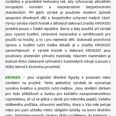
vyráběny a pravidelně testovány tak, aby vyhovovaly aktuálním
evropským normám a mezinárodním bezpečnostním
standardům. Při jejich výrobě je používán moderní způsob
spojování dřevěných dílů a bezpečného uchycení malých částí.
Vývoj i výroba všech hraček a dětských dekorací značky KROKIDO
probíhá pouze v České republice. Barvy a laky použité při výrobě
jsou vysoce kvalitní, zdravotně nezávadné a certifikované pro
použití na hračky, a to i pro nejmenší děti. Dokonalá povrchová
úprava a kvalitní ruční malba detailů je u značky KROKIDO
samozřejmostí. K výrobě hraček a dekorací KROKIDO jsou
používány především přírodní materiály. Hlavním materiálem je
bukové dřevo získávané výhradně z tuzemských zdrojů a pouze z
těžby šetrné k životnímu prostředí.
KROKIES
– jsou originální dřevěné figurky k posazení nebo
zavěšení na pružině. Tento jedinečný výrobek se vyznačuje
vysokou kvalitou a precizní ruční malbou. Jsou skvělým dárkem
pro řadu příležitostí a budou pro každého nezapomenutelnou
vzpomínkou, ať už se jedná o dárek pro milovníka pejsků, Vašeho
oblíbeného pošťáka, zdravotní sestřičku, která o Vás mile pečuje
nebo pro paní učitelku místo obligátní kytičky na konci školního
roku. Nabízíme opravdu širokou škálu rozdělenou do kategorií –