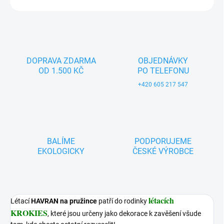
ZEPTAT SE
DOPRAVA ZDARMA
OBJEDNÁVKY
OD 1.500 KČ
PO TELEFONU
+420 605 217 547
BALÍME
PODPORUJEME
EKOLOGICKY
ČESKÉ VÝROBCE
létacích
Létací
HAVRAN na pružince
patří do rodinky
KROKIES
, které jsou určeny jako dekorace k zavěšení všude