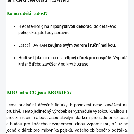
tam, kde chcete ostatní rozveselit!
Komu udělá radost?
Hledáte-li originální
pohyblivou dekoraci
do dětského
pokojíčku, jste tady správně.
Létací HAVRAN
zaujme svým tvarem i ruční malbou.
Hodí se i jako originální a
vtipný dárek pro dospělé
! Vypadá
krásně třeba zavěšený na kryté terase.
KDO nebo CO jsou KROKIES?
Jsme originální dřevěné figurky k posazení nebo zavěšení na
pružině. Tento jedinečný výrobek se vyznačuje vysokou kvalitou a
precizní ruční malbou. Jsou skvělým dárkem pro řadu příležitostí
a budou pro každého nezapomenutelnou vzpomínkou, ať už se
jedná o dárek pro milovníka pejsků, Vašeho oblíbeného pošťáka,