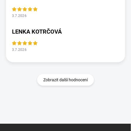
3.7.2026
LENKA KOTRČOVÁ
3.7.2026
Zobrazit další hodnocení
Z